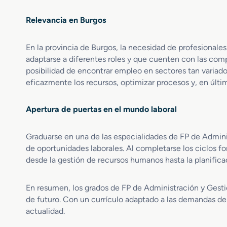
n
i
i
ó
Relevancia en Burgos
s
n
t
En la provincia de Burgos, la necesidad de profesional
r
adaptarse a diferentes roles y que cuenten con las comp
a
posibilidad de encontrar empleo en sectores tan variados
c
i
eficazmente los recursos, optimizar procesos y, en últim
ó
n
Apertura de puertas en el mundo laboral
y
F
i
Graduarse en una de las especialidades de FP de Admin
n
de oportunidades laborales. Al completarse los ciclos 
a
desde la gestión de recursos humanos hasta la planificac
n
z
En resumen, los grados de FP de Administración y Gesti
a
s
de futuro. Con un currículo adaptado a las demandas de
actualidad.