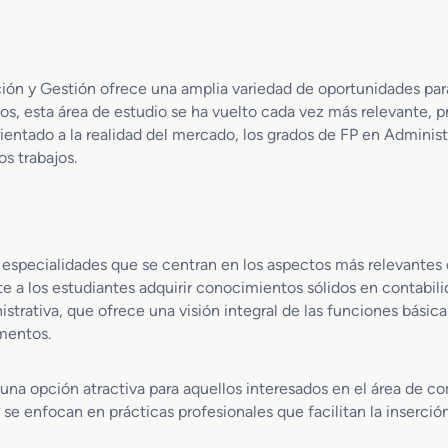
n
I
n
f
o
ión y Gestión ofrece una amplia variedad de oportunidades para
r
os, esta área de estudio se ha vuelto cada vez más relevante, p
m
rientado a la realidad del mercado, los grados de FP en Adminis
á
s trabajos.
t
i
c
a
d
s especialidades que se centran en los aspectos más relevantes d
e
e a los estudiantes adquirir conocimientos sólidos en contabili
O
rativa, que ofrece una visión integral de las funciones básica
f
umentos.
i
c
i
una opción atractiva para aquellos interesados en el área de c
n
se enfocan en prácticas profesionales que facilitan la inserción
a