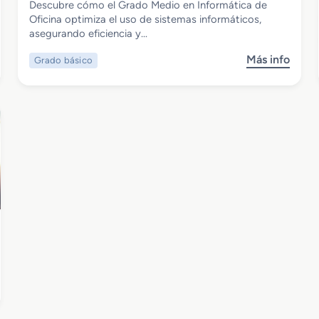
Descubre cómo el Grado Medio en Informática de
Grado Básico en Informática de Oficina
Oficina optimiza el uso de sistemas informáticos,
asegurando eficiencia y…
Más info
Grado básico
s
o
b
r
e
G
r
a
d
o
B
á
s
i
c
o
e