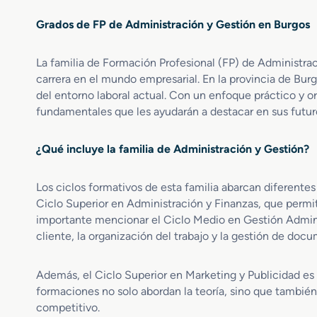
r
r
e
Grados de FP de Administración y Gestión en Burgos
e
n
G
A
r
s
La familia de Formación Profesional (FP) de Administrac
a
i
carrera en el mundo empresarial. En la provincia de Burg
d
s
del entorno laboral actual. Con un enfoque práctico y o
o
t
fundamentales que les ayudarán a destacar en sus futuro
S
e
u
n
p
¿Qué incluye la familia de Administración y Gestión?
c
e
i
r
a
Los ciclos formativos de esta familia abarcan diferente
i
a
Ciclo Superior en Administración y Finanzas, que permit
o
l
importante mencionar el Ciclo Medio en Gestión Administ
r
a
cliente, la organización del trabajo y la gestión de doc
e
D
n
i
A
r
Además, el Ciclo Superior en Marketing y Publicidad es 
d
e
formaciones no solo abordan la teoría, sino que también 
m
c
competitivo.
i
c