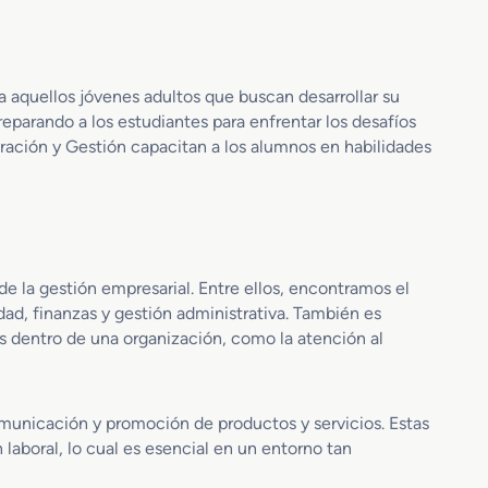
n
S
e
r
v
 aquellos jóvenes adultos que buscan desarrollar su
i
reparando a los estudiantes para enfrentar los desafíos
c
tración y Gestión capacitan a los alumnos en habilidades
i
o
s
A
d
m
e la gestión empresarial. Entre ellos, encontramos el
i
dad, finanzas y gestión administrativa. También es
n
s dentro de una organización, como la atención al
i
s
t
r
omunicación y promoción de productos y servicios. Estas
a
 laboral, lo cual es esencial en un entorno tan
t
i