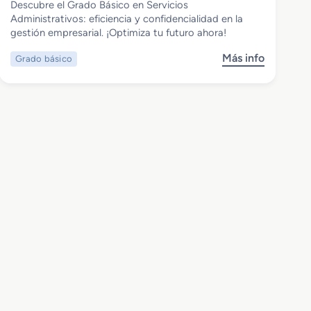
Descubre el Grado Básico en Servicios
Grado Básico en Servicios
Administrativos: eficiencia y confidencialidad en la
Administrativos
gestión empresarial. ¡Optimiza tu futuro ahora!
Más info
Grado básico
s
o
b
r
e
G
r
a
d
o
B
á
s
i
c
o
e