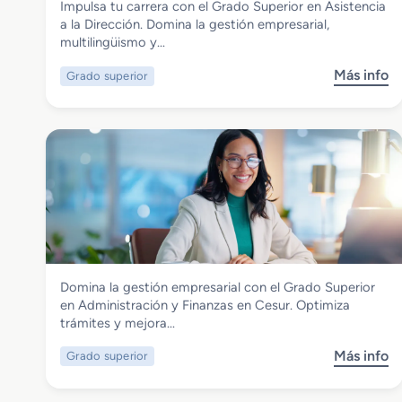
Impulsa tu carrera con el Grado Superior en Asistencia
Grado Superior en Asistencia a la
a la Dirección. Domina la gestión empresarial,
Dirección
multilingüismo y…
Más info
Grado superior
s
o
b
r
e
G
r
a
d
o
S
Administración y Gestión
Domina la gestión empresarial con el Grado Superior
u
Grado Superior en Administración y
en Administración y Finanzas en Cesur. Optimiza
p
Finanzas
trámites y mejora…
e
r
Más info
Grado superior
s
i
o
o
b