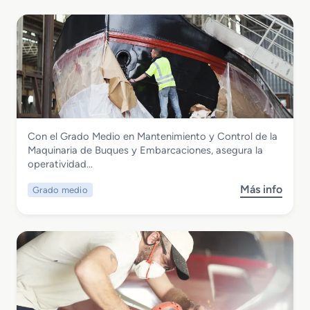
Marítimo y Pesquera
Con el Grado Medio en Mantenimiento y Control de la
Grado Medio en Mantenimiento y
Maquinaria de Buques y Embarcaciones, asegura la
Control de la Maquinaria de Buques y
operatividad…
Embarcaciones
Más info
Grado medio
s
o
b
r
e
G
r
a