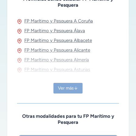
t
Pesquera
a
n
FP Marítimo y Pesquera A Coruña
c
i
FP Marítimo y Pesquera Álava
a
FP Marítimo y Pesquera Albacete
FP Marítimo y Pesquera Alicante
FP Marítimo y Pesquera Almería
FP Marítimo y Pesquera Asturias
FP Marítimo y Pesquera Ávila
Ver más
FP Marítimo y Pesquera Badajoz
FP Marítimo y Pesquera Barcelona
FP Marítimo y Pesquera Burgos
Otras modalidades para tu FP Marítimo y
FP Marítimo y Pesquera Cáceres
Pesquera
FP Marítimo y Pesquera Cádiz