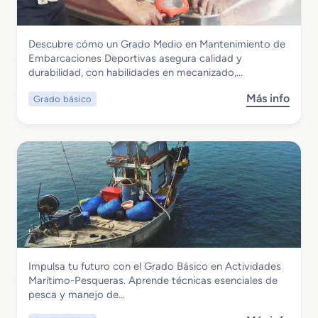
d
o
M
Marítimo y Pesquera
Descubre cómo un Grado Medio en Mantenimiento de
e
Grado Básico en Mantenimiento de
Embarcaciones Deportivas asegura calidad y
d
Embarcaciones Deportivas y de Recreo
durabilidad, con habilidades en mecanizado,…
i
a distancia
o
Más info
Grado básico
s
e
o
n
b
M
r
a
e
n
G
t
r
e
a
n
d
i
o
m
B
i
Marítimo y Pesquera
Impulsa tu futuro con el Grado Básico en Actividades
á
e
Grado Básico en Actividades Marítimo-
Marítimo-Pesqueras. Aprende técnicas esenciales de
s
n
Pesqueras
pesca y manejo de…
i
t
c
o