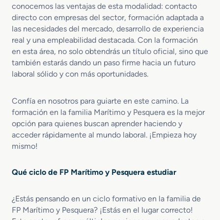
r
r
conocemos las ventajas de esta modalidad: contacto
o
t
directo con empresas del sector, formación adaptada a
l
i
las necesidades del mercado, desarrollo de experiencia
d
v
real y una empleabilidad destacada. Con la formación
e
a
en esta área, no solo obtendrás un título oficial, sino que
l
s
también estarás dando un paso firme hacia un futuro
a
y
laboral sólido y con más oportunidades.
M
d
a
e
q
R
Confía en nosotros para guiarte en este camino. La
u
e
formación en la familia Marítimo y Pesquera es la mejor
i
c
opción para quienes buscan aprender haciendo y
n
r
acceder rápidamente al mundo laboral. ¡Empieza hoy
a
e
mismo!
r
o
i
d
a
u
Qué ciclo de FP Marítimo y Pesquera estudiar
d
a
e
l
¿Estás pensando en un ciclo formativo en la familia de
B
u
FP Marítimo y Pesquera? ¡Estás en el lugar correcto!
q