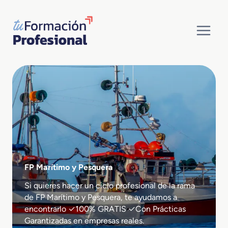
Saltar
al
contenido
FP Marítimo y Pesquera
Si quieres hacer un ciclo profesional de la rama
de FP Marítimo y Pesquera, te ayudamos a
encontrarlo ✓100% GRATIS ✓Con Prácticas
Garantizadas en empresas reales.