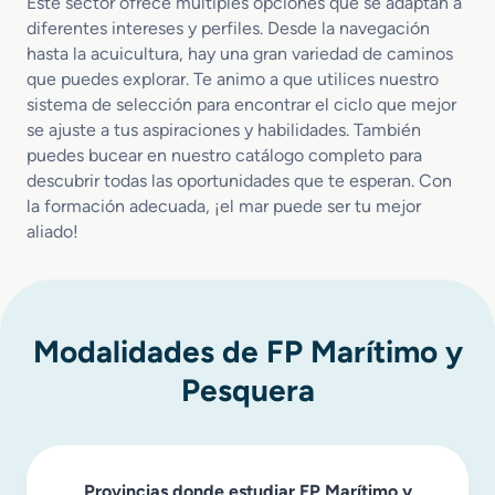
Este sector ofrece múltiples opciones que se adaptan a
u
diferentes intereses y perfiles. Desde la navegación
e
hasta la acuicultura, hay una gran variedad de caminos
s
que puedes explorar. Te animo a que utilices nuestro
y
sistema de selección para encontrar el ciclo que mejor
E
se ajuste a tus aspiraciones y habilidades. También
m
puedes bucear en nuestro catálogo completo para
b
descubrir todas las oportunidades que te esperan. Con
a
la formación adecuada, ¡el mar puede ser tu mejor
r
aliado!
c
a
c
i
o
Modalidades de FP Marítimo y
n
e
Pesquera
s
a
d
i
s
Provincias donde estudiar FP Marítimo y