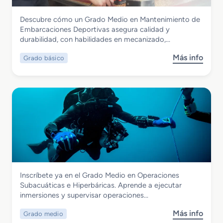
o
o
r
M
n
a
Marítimo y Pesquera
Descubre cómo un Grado Medio en Mantenimiento de
e
e
l
Grado Básico en Mantenimiento de
Embarcaciones Deportivas asegura calidad y
d
s
Embarcaciones Deportivas y de Recreo
durabilidad, con habilidades en mecanizado,…
i
S
o
u
Más info
Grado básico
s
e
b
o
n
a
b
O
c
r
p
u
e
e
á
G
r
t
r
a
i
a
c
c
d
i
a
o
o
s
B
n
e
Marítimo y Pesquera
Inscríbete ya en el Grado Medio en Operaciones
á
e
H
Grado Medio en Operaciones
Subacuáticas e Hiperbáricas. Aprende a ejecutar
s
s
i
Subacuáticas e Hiperbáricas
inmersiones y supervisar operaciones…
i
S
p
c
u
e
Más info
Grado medio
s
o
b
r