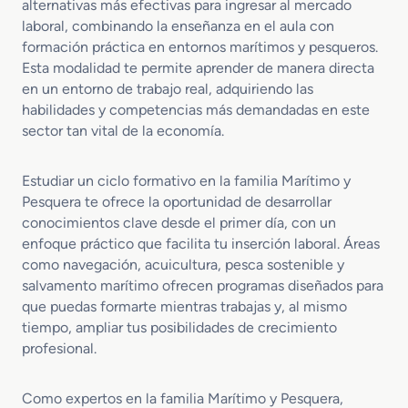
alternativas más efectivas para ingresar al mercado
o
t
e
R
laboral, combinando la enseñanza en el aula con
e
o
r
e
formación práctica en entornos marítimos y pesqueros.
n
d
b
c
Esta modalidad te permite aprender de manera directa
M
e
á
r
en un entorno de trabajo real, adquiriendo las
a
E
r
e
n
habilidades y competencias más demandadas en este
m
i
o
t
b
sector tan vital de la economía.
c
e
a
a
n
r
s
Estudiar un ciclo formativo en la familia Marítimo y
i
c
Pesquera te ofrece la oportunidad de desarrollar
m
a
conocimientos clave desde el primer día, con un
i
c
e
enfoque práctico que facilita tu inserción laboral. Áreas
i
n
o
como navegación, acuicultura, pesca sostenible y
t
n
salvamento marítimo ofrecen programas diseñados para
o
e
que puedas formarte mientras trabajas y, al mismo
y
s
tiempo, ampliar tus posibilidades de crecimiento
C
D
profesional.
o
e
n
p
t
o
Como expertos en la familia Marítimo y Pesquera,