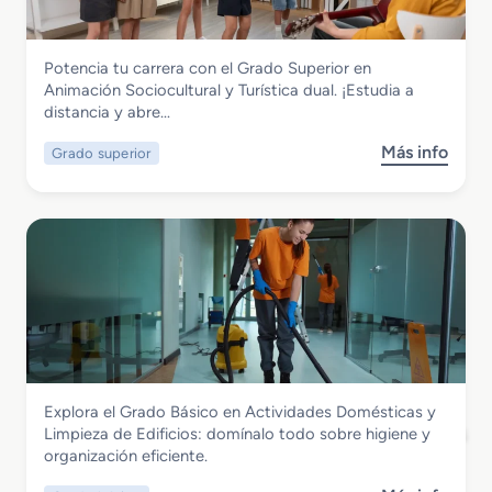
d
o
S
Servicios Socioculturales y a la Comunidad
Potencia tu carrera con el Grado Superior en
u
Grado Superior en Animación
Animación Sociocultural y Turística dual. ¡Estudia a
p
Sociocultural y Turística dual
distancia y abre…
e
r
Más info
Grado superior
s
i
o
o
b
r
r
e
e
n
G
A
r
n
a
i
d
m
o
a
S
c
Servicios Socioculturales y a la Comunidad
Explora el Grado Básico en Actividades Domésticas y
u
i
Grado Básico en Actividades Domésticas
Limpieza de Edificios: domínalo todo sobre higiene y
p
ó
y Limpieza de Edificios
organización eficiente.
e
n
r
S