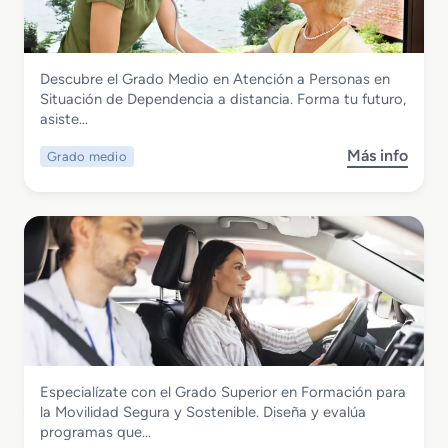
d
n
d
i
c
o
a
i
S
c
Servicios Socioculturales y a la Comunidad
a
Descubre el Grado Medio en Atención a Personas en
u
i
Grado Medio en Atención a Personas en
Situación de Dependencia a distancia. Forma tu futuro,
p
ó
Situación de Dependencia a distancia
asiste…
e
n
r
C
Más info
Grado medio
s
i
o
o
o
m
b
r
u
r
e
n
e
n
i
G
I
c
r
n
a
a
t
t
d
e
i
o
g
v
M
r
a
Servicios Socioculturales y a la Comunidad
Especialízate con el Grado Superior en Formación para
e
a
d
Grado Superior en Formación para la
la Movilidad Segura y Sostenible. Diseña y evalúa
d
c
u
Movilidad Segura y Sostenible
programas que…
i
i
a