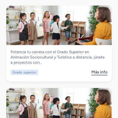
Servicios Socioculturales y a la Comunidad
Potencia tu carrera con el Grado Superior en
Grado Superior en Animación
Animación Sociocultural y Turística a distancia, ¡únete
Sociocultural y Turística
a proyectos con…
Más info
Grado superior
s
o
b
r
e
G
r
a