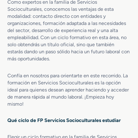
u
Como expertos en la familia de Servicios
a
Socioculturales, conocemos las ventajas de esta
l
modalidad: contacto directo con entidades y
d
organizaciones, formación adaptada a las necesidades
a
del sector, desarrollo de experiencia real y una alta
d
empleabilidad. Con un ciclo formativo en esta área, no
d
solo obtendrás un título oficial, sino que también
e
estarás dando un paso sólido hacia un futuro laboral con
G
más oportunidades.
é
n
e
Confía en nosotros para orientarte en este recorrido. La
r
formación en Servicios Socioculturales es la opción
o
ideal para quienes desean aprender haciendo y acceder
d
de manera rápida al mundo laboral. ¡Empieza hoy
u
mismo!
a
l
Qué ciclo de FP Servicios Socioculturales estudiar
Elegir un ciclo formativo en la familia de Servicios