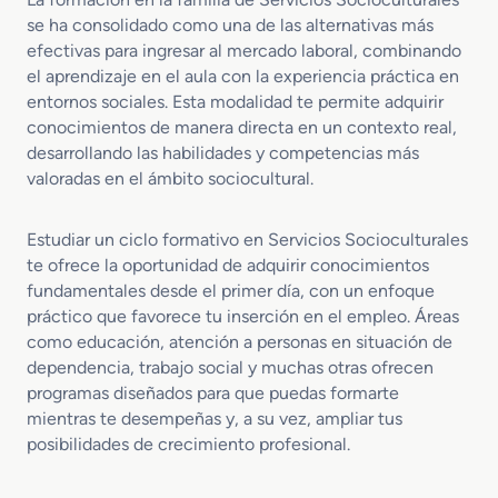
p
ó
a
a
se ha consolidado como una de las alternativas más
e
n
d
a
efectivas para ingresar al mercado laboral, combinando
r
I
S
d
el aprendizaje en el aula con la experiencia práctica en
i
n
e
i
entornos sociales. Esta modalidad te permite adquirir
o
f
g
s
conocimientos de manera directa en un contexto real,
r
a
u
t
desarrollando las habilidades y competencias más
e
n
r
a
n
valoradas en el ámbito sociocultural.
t
a
n
P
i
y
c
r
l
S
i
Estudiar un ciclo formativo en Servicios Socioculturales
o
a
o
a
te ofrece la oportunidad de adquirir conocimientos
m
d
s
fundamentales desde el primer día, con un enfoque
o
i
t
práctico que favorece tu inserción en el empleo. Áreas
c
s
e
i
como educación, atención a personas en situación de
t
n
ó
a
dependencia, trabajo social y muchas otras ofrecen
i
n
n
b
programas diseñados para que puedas formarte
d
c
l
mientras te desempeñas y, a su vez, ampliar tus
e
i
e
posibilidades de crecimiento profesional.
I
a
g