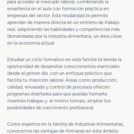
para acceder al mercado laboral, combinando la
o
i
u
enseñanza en el aula con formación práctica en
e
o
s
empresas del sector. Esta modalidad te permite
n
n
t
aprender de manera directa en un entorno de trabajo
E
Q
r
real, adquiriendo las habilidades y competencias más
l
u
i
a
demandadas por la industria alimentaria, un área clave
e
a
b
s
A
en la economía actual.
o
e
l
r
r
i
Estudiar un ciclo formativo en esta familia te brinda la
a
a
m
oportunidad de desarrollar conocimientos esenciales
c
d
e
desde el primer día, con un enfoque práctico que
i
u
n
ó
facilita tu inserción laboral. Áreas como producción,
a
t
n
l
a
calidad, envasado y control de procesos ofrecen
d
r
programas diseñados para que puedas formarte
e
i
mientras trabajas y, al mismo tiempo, ampliar tus
P
a
posibilidades de crecimiento profesional.
r
o
d
Como expertos en la familia de Industrias Alimentarias,
u
conocemos las ventajas de formarse en este ámbito: