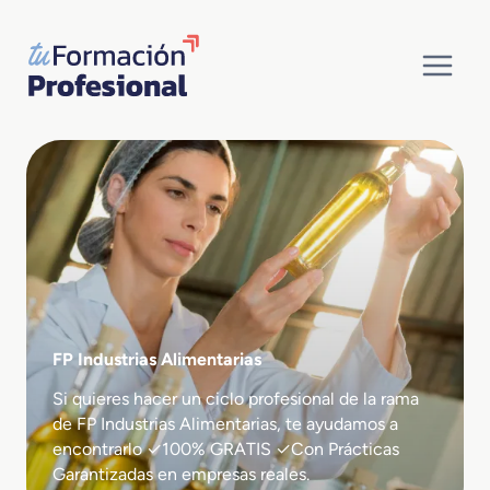
Saltar
al
contenido
FP Industrias Alimentarias
Si quieres hacer un ciclo profesional de la rama
de FP Industrias Alimentarias, te ayudamos a
encontrarlo ✓100% GRATIS ✓Con Prácticas
Garantizadas en empresas reales.