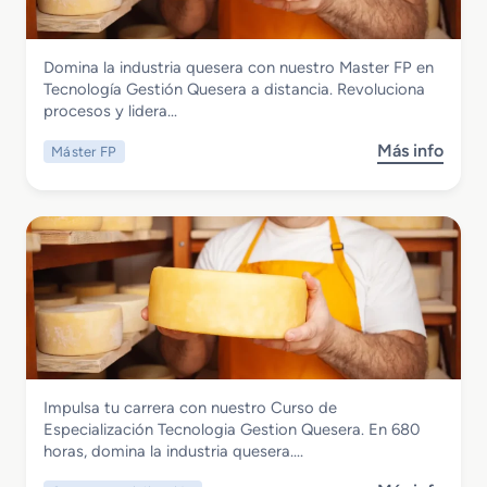
d
o
M
Industrias Alimentarias
Domina la industria quesera con nuestro Master FP en
e
Master FP en Tecnologia Gestion
Tecnología Gestión Quesera a distancia. Revoluciona
d
Quesera a distancia
procesos y lidera…
i
o
Más info
Máster FP
s
e
o
n
b
E
r
l
e
a
M
b
a
o
s
r
t
a
e
c
r
i
Industrias Alimentarias
Impulsa tu carrera con nuestro Curso de
F
ó
Curso de Especialización Tecnologia
Especialización Tecnologia Gestion Quesera. En 680
P
n
Gestion Quesera
horas, domina la industria quesera….
e
d
n
e