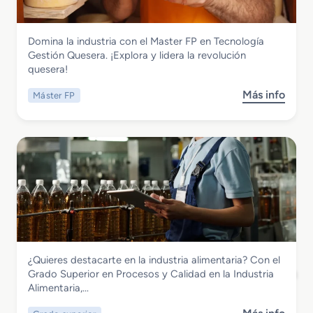
c
C
o
e
o
S
s
n
Industrias Alimentarias
Domina la industria con el Master FP en Tecnología
u
o
f
Master FP en Tecnologia Gestion
Gestión Quesera. ¡Explora y lidera la revolución
p
s
i
Quesera
quesera!
e
y
t
r
C
e
Más info
Máster FP
s
i
a
r
o
o
l
í
b
r
i
a
r
e
d
e
n
a
M
P
d
a
r
e
s
o
n
t
c
l
e
e
a
r
s
I
Industrias Alimentarias
¿Quieres destacarte en la industria alimentaria? Con el
F
o
n
Grado Superior en Procesos y Calidad en
Grado Superior en Procesos y Calidad en la Industria
P
s
d
la Industria Alimentaria
Alimentaria,…
e
y
u
n
C
s