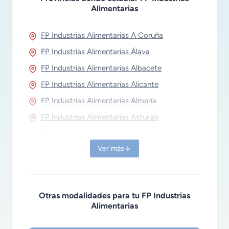
Alimentarias
FP Industrias Alimentarias A Coruña
FP Industrias Alimentarias Álava
FP Industrias Alimentarias Albacete
FP Industrias Alimentarias Alicante
FP Industrias Alimentarias Almería
FP Industrias Alimentarias Asturias
FP Industrias Alimentarias Ávila
Ver más
FP Industrias Alimentarias Badajoz
FP Industrias Alimentarias Barcelona
FP Industrias Alimentarias Burgos
Otras modalidades para tu FP Industrias
FP Industrias Alimentarias Cáceres
Alimentarias
FP Industrias Alimentarias Cádiz