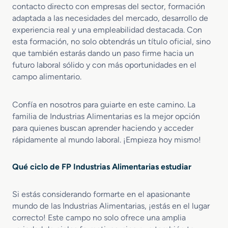
c
contacto directo con empresas del sector, formación
t
adaptada a las necesidades del mercado, desarrollo de
o
experiencia real y una empleabilidad destacada. Con
s
esta formación, no solo obtendrás un título oficial, sino
A
que también estarás dando un paso firme hacia un
l
futuro laboral sólido y con más oportunidades en el
i
campo alimentario.
m
e
n
Confía en nosotros para guiarte en este camino. La
t
familia de Industrias Alimentarias es la mejor opción
i
para quienes buscan aprender haciendo y acceder
c
rápidamente al mundo laboral. ¡Empieza hoy mismo!
i
o
s
Qué ciclo de FP Industrias Alimentarias estudiar
a
d
Si estás considerando formarte en el apasionante
i
mundo de las Industrias Alimentarias, ¡estás en el lugar
s
t
correcto! Este campo no solo ofrece una amplia
a