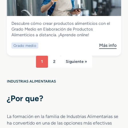
s
r
e
i
t
o
r
m
e
c
a
e
r
e
n
Industrias Alimentarias
Descubre cómo crear productos alimenticios con el
F
s
t
Grado Medio en Elaboración de
Grado Medio en Elaboración de Productos
P
o
a
Productos Alimenticios a distancia
Alimenticios a distancia. ¡Aprende online!
e
s
r
n
y
i
Más info
Grado medio
s
T
C
a
o
e
a
a
b
c
l
1
2
Siguiente »
d
r
n
i
i
e
o
d
s
G
l
a
t
INDUSTRIAS ALIMENTARIAS
r
o
d
a
a
g
e
n
d
¿Por que?
i
n
c
o
a
l
i
M
G
a
a
e
e
I
La formación en la familia de Industrias Alimentarias se
d
s
n
ha convertido en una de las opciones más efectivas
i
t
d