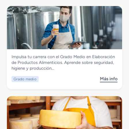
Industrias Alimentarias
Impulsa tu carrera con el Grado Medio en Elaboración
Grado Medio en Elaboración de
de Productos Alimenticios. Aprende sobre seguridad,
Productos Alimenticios
higiene y producción…
Más info
Grado medio
s
o
b
r
e
G
r
a