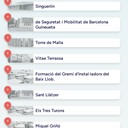
c
Singuerlín
i
o
de Seguretat i Mobilitat de Barcelona
n
Guineueta
e
s
d
Torre de Malla
e
R
Vitae Terrassa
e
c
r
Formació del Gremi d’Instal·ladors del
e
Baix Llob.
o
Sant Llàtzer
Els Tres Turons
Miquel Griñó