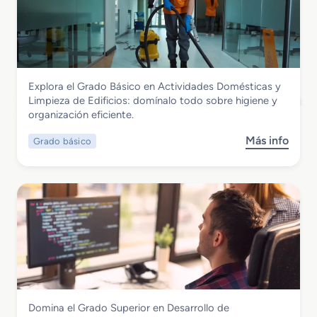
r
a
d
o
S
Servicios Socioculturales y a la Comunidad
Explora el Grado Básico en Actividades Domésticas y
u
Grado Básico en Actividades Domésticas
Limpieza de Edificios: domínalo todo sobre higiene y
p
y Limpieza de Edificios
organización eficiente.
e
r
Más info
Grado básico
s
i
o
o
b
r
r
e
e
n
G
A
r
n
a
i
d
m
o
a
B
c
Informática y Comunicaciones
Domina el Grado Superior en Desarrollo de
á
i