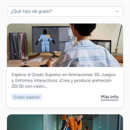
Imagen y Sonido
Explora el Grado Superior en Animaciones 3D, Juegos
Grado Superior en Animaciones 3D,
y Entornos Interactivos. ¡Crea y produce animación
Juegos y Entornos Interactivos
2D/3D con visión…
Más info
Grado superior
s
o
b
r
e
G