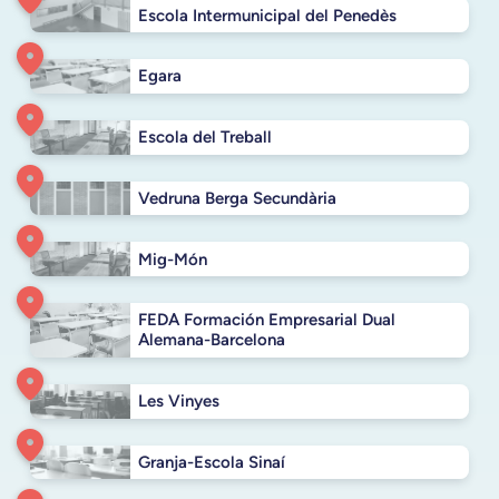
r
Escola Intermunicipal del Penedès
a
y
M
Egara
o
b
Escola del Treball
i
l
i
Vedruna Berga Secundària
a
r
Mig-Món
i
o
d
FEDA Formación Empresarial Dual
e
Alemana-Barcelona
E
m
b
Les Vinyes
a
r
Granja-Escola Sinaí
c
a