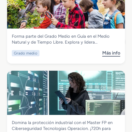
a
G
i
n
r
v
d
a
i
a
d
d
s
o
a
S
d
Artes Gráficas
Forma parte del Grado Medio en Guía en el Medio
u
e
Grado Medio en Guía en el Medio Natural
Natural y de Tiempo Libre. Explora y lidera…
p
s
y de Tiempo Libre
e
C
Más info
Grado medio
s
r
o
o
i
m
b
o
e
r
r
r
e
e
c
G
n
i
r
M
a
a
a
l
d
n
e
o
t
s
M
e
Electricidad y Electrónica
Domina la protección industrial con el Master FP en
e
n
Master FP en Ciberseguridad
Ciberseguridad Tecnologias Operacion. ¡720h para
d
i