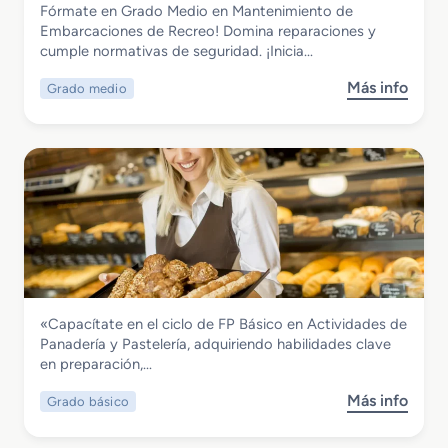
P
Fórmate en Grado Medio en Mantenimiento de
e
i
p
i
Grado Medio en Mantenimiento de
Embarcaciones de Recreo! Domina reparaciones y
E
m
e
s
Embarcaciones de Recreo
cumple normativas de seguridad. ¡Inicia…
s
i
r
t
p
e
a
ó
Más info
Grado medio
s
e
n
c
n
o
c
t
i
b
i
o
o
r
a
d
n
e
l
e
G
i
I
r
z
n
a
a
s
d
c
t
o
i
a
M
ó
l
Hostelería y Turismo
«Capacítate en el ciclo de FP Básico en Actividades de
e
n
a
Grado Básico en Actividades de
Panadería y Pastelería, adquiriendo habilidades clave
d
F
c
Panadería y Pastelería
en preparación,…
i
a
i
o
b
o
Más info
Grado básico
s
e
r
n
o
n
i
e