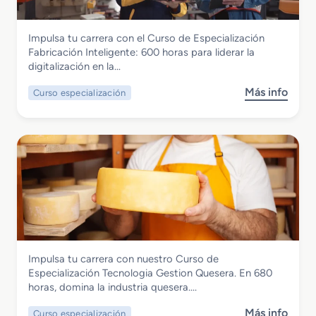
o
d
c
S
a
i
Instalación y Mantenimiento
Impulsa tu carrera con el Curso de Especialización
u
d
o
Curso de Especialización Fabricacion
Fabricación Inteligente: 600 horas para liderar la
p
e
n
Inteligente
digitalización en la…
e
s
e
r
d
s
Más info
Curso especialización
s
i
e
d
o
o
P
e
b
r
a
R
r
e
n
e
e
n
a
c
C
P
d
r
u
r
e
e
r
e
r
o
s
v
í
o
e
a
d
n
y
Industrias Alimentarias
Impulsa tu carrera con nuestro Curso de
e
c
P
Curso de Especialización Tecnologia
Especialización Tecnologia Gestion Quesera. En 680
E
i
a
Gestion Quesera
horas, domina la industria quesera….
s
ó
s
p
n
t
Más info
Curso especialización