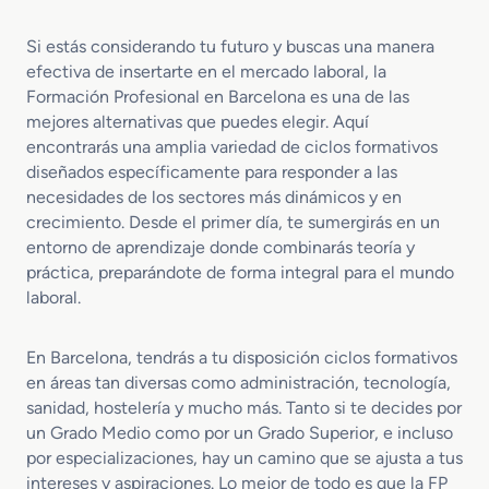
s
a
a
n
d
c
I
Si estás considerando tu futuro y buscas una manera
o
i
n
efectiva de insertarte en el mercado laboral, la
M
ó
t
Formación Profesional en Barcelona es una de las
e
n
e
mejores alternativas que puedes elegir. Aquí
d
T
l
encontrarás una amplia variedad de ciclos formativos
i
e
i
diseñados específicamente para responder a las
o
c
g
necesidades de los sectores más dinámicos y en
e
n
e
crecimiento. Desde el primer día, te sumergirás en un
n
o
n
entorno de aprendizaje donde combinarás teoría y
M
l
t
a
práctica, preparándote de forma integral para el mundo
o
e
n
g
laboral.
t
i
e
a
En Barcelona, tendrás a tu disposición ciclos formativos
n
G
en áreas tan diversas como administración, tecnología,
i
e
sanidad, hostelería y mucho más. Tanto si te decides por
m
s
i
un Grado Medio como por un Grado Superior, e incluso
t
e
i
por especializaciones, hay un camino que se ajusta a tus
n
o
intereses y aspiraciones. Lo mejor de todo es que la FP