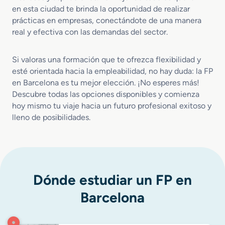
t
n
en esta ciudad te brinda la oportunidad de realizar
o
Q
prácticas en empresas, conectándote de una manera
d
u
real y efectiva con las demandas del sector.
e
e
E
s
s
e
Si valoras una formación que te ofrezca flexibilidad y
t
r
esté orientada hacia la empleabilidad, no hay duda: la FP
r
a
en Barcelona es tu mejor elección. ¡No esperes más!
u
Descubre todas las opciones disponibles y comienza
c
hoy mismo tu viaje hacia un futuro profesional exitoso y
t
lleno de posibilidades.
u
r
a
s
d
e
Dónde estudiar un FP en
M
Barcelona
a
d
e