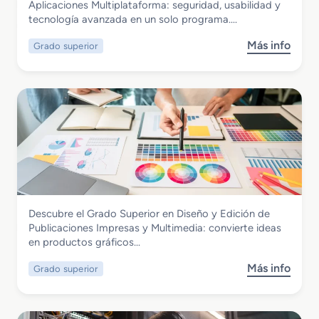
Grado Superior en Desarrollo de
Aplicaciones Multiplataforma: seguridad, usabilidad y
s
o
Aplicaciones Multiplataforma
tecnología avanzada en un solo programa….
i
n
c
e
Más info
Grado superior
s
o
s
o
e
3
b
n
D
r
A
,
e
c
J
G
t
u
r
i
e
a
v
g
d
i
o
o
d
s
S
a
y
Artes Gráficas
Descubre el Grado Superior en Diseño y Edición de
u
d
E
Grado Superior en Diseño y Edición de
Publicaciones Impresas y Multimedia: convierte ideas
p
e
n
Publicaciones Impresas y Multimedia
en productos gráficos…
e
s
t
r
D
o
Más info
Grado superior
s
i
o
r
o
o
m
n
b
r
é
o