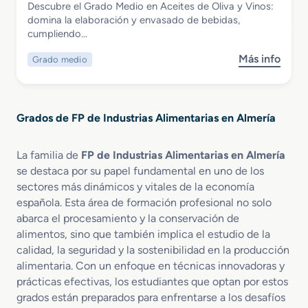
Descubre el Grado Medio en Aceites de Oliva y Vinos:
u
a
n
Grado Medio en Aceites de Oliva y Vinos
domina la elaboración y envasado de bebidas,
p
s
d
cumpliendo…
e
A
u
r
l
s
Más info
Grado medio
s
i
i
t
o
o
m
r
b
r
e
i
r
e
n
a
Grados de FP de Industrias Alimentarias en Almería
e
n
t
A
G
V
a
l
r
i
r
La familia de
FP de Industrias Alimentarias en Almería
i
a
t
i
m
se destaca por su papel fundamental en uno de los
d
i
a
e
sectores más dinámicos y vitales de la economía
o
v
s
n
española. Esta área de formación profesional no solo
M
i
t
abarca el procesamiento y la conservación de
e
n
a
alimentos, sino que también implica el estudio de la
d
i
r
calidad, la seguridad y la sostenibilidad en la producción
i
c
i
alimentaria. Con un enfoque en técnicas innovadoras y
o
u
a
prácticas efectivas, los estudiantes que optan por estos
e
l
n
grados están preparados para enfrentarse a los desafíos
t