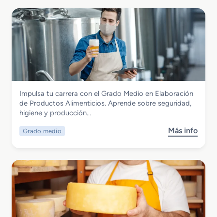
Industrias Alimentarias
Impulsa tu carrera con el Grado Medio en Elaboración
Grado Medio en Elaboración de
de Productos Alimenticios. Aprende sobre seguridad,
Productos Alimenticios
higiene y producción…
Más info
Grado medio
s
o
b
r
e
G
r
a
d