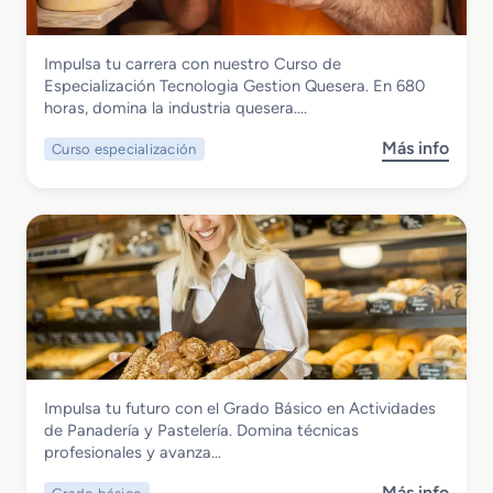
o
M
Industrias Alimentarias
Impulsa tu carrera con nuestro Curso de
e
Curso de Especialización Tecnologia
Especialización Tecnologia Gestion Quesera. En 680
d
Gestion Quesera
horas, domina la industria quesera….
i
o
Más info
Curso especialización
s
e
o
n
b
E
r
l
e
a
C
b
u
o
r
r
s
a
o
c
d
i
Industrias Alimentarias
Impulsa tu futuro con el Grado Básico en Actividades
e
ó
Grado Básico en Actividades de
de Panadería y Pastelería. Domina técnicas
E
n
Panadería y Pastelería
profesionales y avanza…
s
d
p
e
Más info