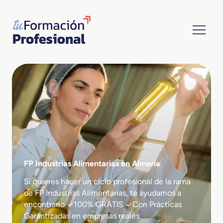
Saltar
al
contenido
FP Industrias Alimentarias en Almería
Si quieres hacer un ciclo profesional de la rama
de FP Industrias Alimentarias, te ayudamos a
encontrarlo ✓100% GRATIS ✓Con Prácticas
Garantizadas en empresas reales.