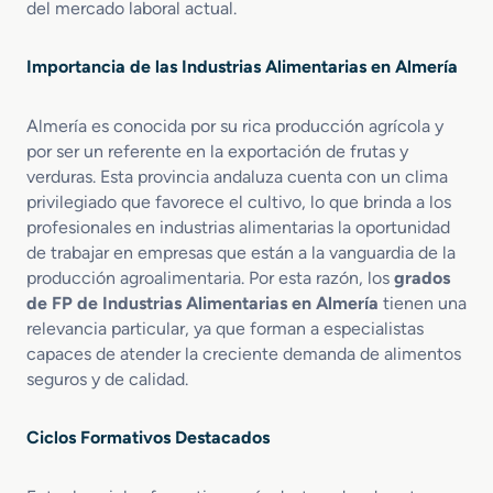
A
u
del mercado laboral actual.
c
r
e
a
Importancia de las Industrias Alimentarias en Almería
i
t
e
Almería es conocida por su rica producción agrícola y
s
por ser un referente en la exportación de frutas y
d
verduras. Esta provincia andaluza cuenta con un clima
e
privilegiado que favorece el cultivo, lo que brinda a los
O
profesionales en industrias alimentarias la oportunidad
l
de trabajar en empresas que están a la vanguardia de la
i
producción agroalimentaria. Por esta razón, los
grados
v
de FP de Industrias Alimentarias en Almería
tienen una
a
y
relevancia particular, ya que forman a especialistas
V
capaces de atender la creciente demanda de alimentos
i
seguros y de calidad.
n
o
Ciclos Formativos Destacados
s