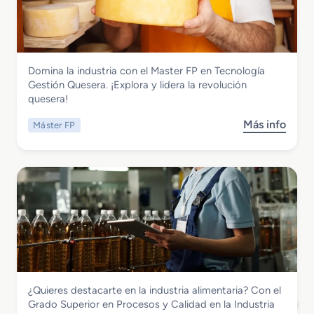
i
a
a
v
G
d
i
e
o
d
s
M
a
t
Industrias Alimentarias
Domina la industria con el Master FP en Tecnología
e
d
i
Master FP en Tecnologia Gestion
Gestión Quesera. ¡Explora y lidera la revolución
d
e
o
Quesera
quesera!
i
s
n
o
d
Q
Más info
Máster FP
s
e
e
u
o
n
P
e
b
P
a
s
r
a
n
e
e
n
a
r
M
a
d
a
a
d
e
s
e
r
t
r
í
e
í
a
r
a
y
Industrias Alimentarias
¿Quieres destacarte en la industria alimentaria? Con el
F
,
P
Grado Superior en Procesos y Calidad en
Grado Superior en Procesos y Calidad en la Industria
P
R
a