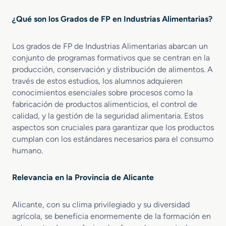
A
u
c
r
¿Qué son los Grados de FP en Industrias Alimentarias?
e
a
i
t
Los grados de FP de Industrias Alimentarias abarcan un
e
conjunto de programas formativos que se centran en la
s
producción, conservación y distribución de alimentos. A
d
través de estos estudios, los alumnos adquieren
e
conocimientos esenciales sobre procesos como la
O
fabricación de productos alimenticios, el control de
l
calidad, y la gestión de la seguridad alimentaria. Estos
i
aspectos son cruciales para garantizar que los productos
v
cumplan con los estándares necesarios para el consumo
a
y
humano.
V
i
Relevancia en la Provincia de Alicante
n
o
s
Alicante, con su clima privilegiado y su diversidad
agrícola, se beneficia enormemente de la formación en