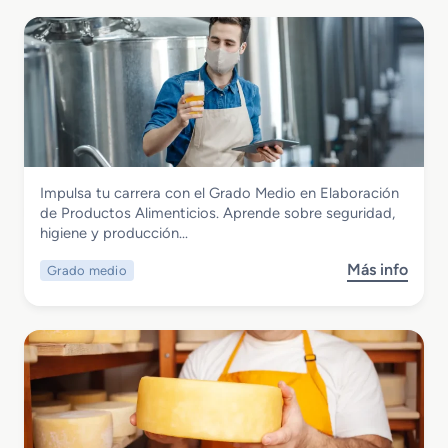
Industrias Alimentarias
Impulsa tu carrera con el Grado Medio en Elaboración
Grado Medio en Elaboración de
de Productos Alimenticios. Aprende sobre seguridad,
Productos Alimenticios
higiene y producción…
Más info
Grado medio
s
o
b
r
e
G
r
a
d