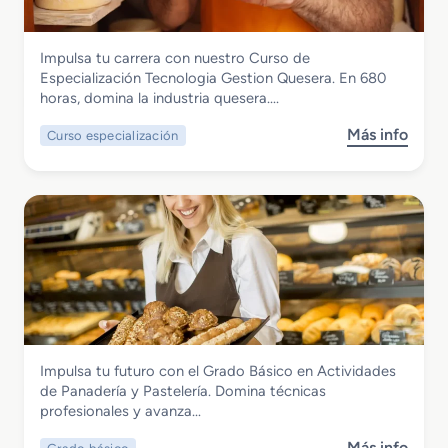
o
M
Industrias Alimentarias
Impulsa tu carrera con nuestro Curso de
e
Curso de Especialización Tecnologia
Especialización Tecnologia Gestion Quesera. En 680
d
Gestion Quesera
horas, domina la industria quesera….
i
o
Más info
Curso especialización
s
e
o
n
b
E
r
l
e
a
C
b
u
o
r
r
s
a
o
c
d
i
Industrias Alimentarias
Impulsa tu futuro con el Grado Básico en Actividades
e
ó
Grado Básico en Actividades de
de Panadería y Pastelería. Domina técnicas
E
n
Panadería y Pastelería
profesionales y avanza…
s
d
p
e
Más info