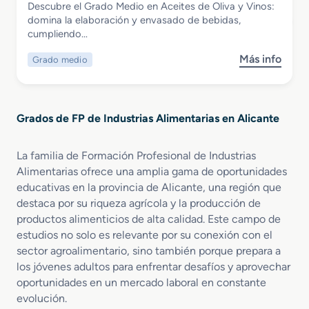
Descubre el Grado Medio en Aceites de Oliva y Vinos:
u
a
n
Grado Medio en Aceites de Oliva y Vinos
domina la elaboración y envasado de bebidas,
p
s
d
cumpliendo…
e
A
u
r
l
s
Más info
Grado medio
s
i
i
t
o
o
m
r
b
r
e
i
r
e
n
a
Grados de FP de Industrias Alimentarias en Alicante
e
n
t
A
G
V
a
l
r
i
r
La familia de Formación Profesional de Industrias
i
a
t
i
m
Alimentarias ofrece una amplia gama de oportunidades
d
i
a
e
educativas en la provincia de Alicante, una región que
o
v
s
n
destaca por su riqueza agrícola y la producción de
M
i
t
productos alimenticios de alta calidad. Este campo de
e
n
a
estudios no solo es relevante por su conexión con el
d
i
r
sector agroalimentario, sino también porque prepara a
i
c
i
los jóvenes adultos para enfrentar desafíos y aprovechar
o
u
a
oportunidades en un mercado laboral en constante
e
l
n
evolución.
t