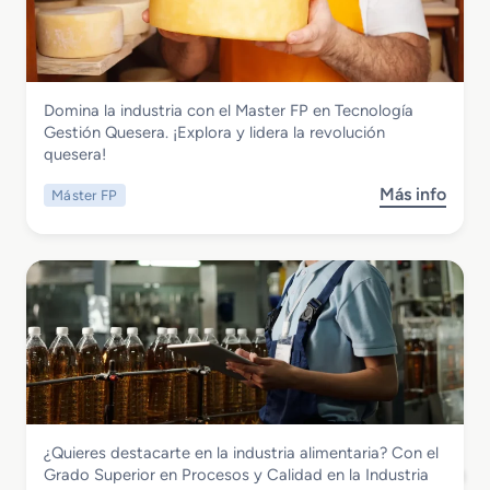
i
a
a
v
G
d
i
e
o
d
s
M
a
t
Industrias Alimentarias
Domina la industria con el Master FP en Tecnología
e
d
i
Master FP en Tecnologia Gestion
Gestión Quesera. ¡Explora y lidera la revolución
d
e
o
Quesera
quesera!
i
s
n
o
d
Q
Más info
Máster FP
s
e
e
u
o
n
P
e
b
P
a
s
r
a
n
e
e
n
a
r
M
a
d
a
a
d
e
s
e
r
t
r
í
e
í
a
r
a
y
Industrias Alimentarias
¿Quieres destacarte en la industria alimentaria? Con el
F
,
P
Grado Superior en Procesos y Calidad en
Grado Superior en Procesos y Calidad en la Industria
P
R
a