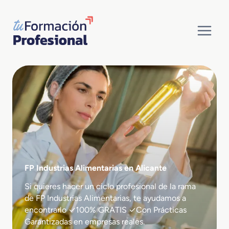
Saltar
al
contenido
FP Industrias Alimentarias en Alicante
Si quieres hacer un ciclo profesional de la rama
de FP Industrias Alimentarias, te ayudamos a
encontrarlo ✓100% GRATIS ✓Con Prácticas
Garantizadas en empresas reales.