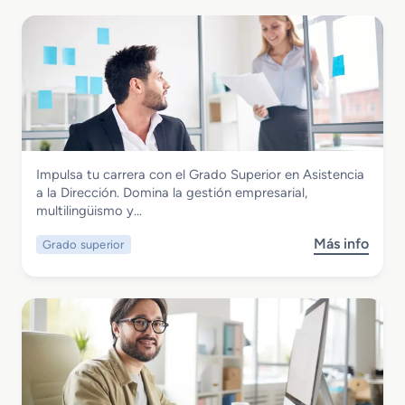
Administración y Gestión
Impulsa tu carrera con el Grado Superior en Asistencia
Grado Superior en Asistencia a la
a la Dirección. Domina la gestión empresarial,
Dirección
multilingüismo y…
Más info
Grado superior
s
o
b
r
e
G
r
a
d