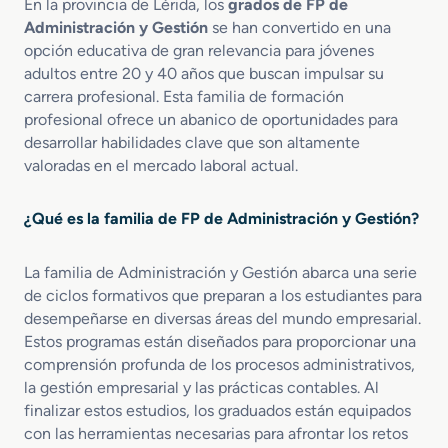
v
n
En la provincia de Lérida, los
grados de FP de
a
i
a
Administración y Gestión
se han convertido en una
d
c
opción educativa de gran relevancia para jóvenes
o
i
adultos entre 20 y 40 años que buscan impulsar su
S
o
carrera profesional. Esta familia de formación
u
s
profesional ofrece un abanico de oportunidades para
p
A
desarrollar habilidades clave que son altamente
e
d
valoradas en el mercado laboral actual.
r
m
i
i
o
n
¿Qué es la familia de FP de Administración y Gestión?
r
i
e
s
La familia de Administración y Gestión abarca una serie
n
t
A
de ciclos formativos que preparan a los estudiantes para
r
d
a
desempeñarse en diversas áreas del mundo empresarial.
m
t
Estos programas están diseñados para proporcionar una
i
i
comprensión profunda de los procesos administrativos,
n
v
la gestión empresarial y las prácticas contables. Al
i
o
finalizar estos estudios, los graduados están equipados
s
s
con las herramientas necesarias para afrontar los retos
t