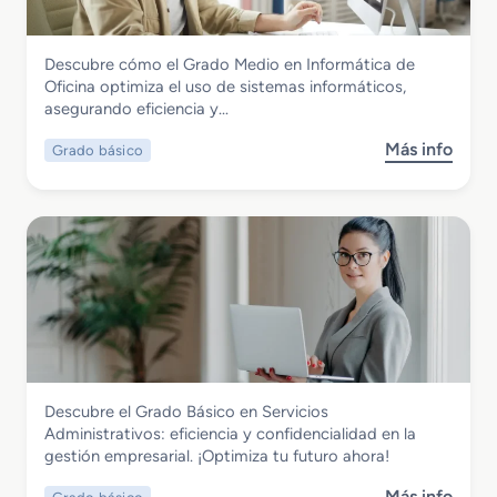
o
S
Administración y Gestión
Descubre cómo el Grado Medio en Informática de
u
Grado Básico en Informática de Oficina
Oficina optimiza el uso de sistemas informáticos,
p
asegurando eficiencia y…
e
r
Más info
Grado básico
s
i
o
o
b
r
r
e
e
n
G
A
r
s
a
i
d
s
o
t
B
e
Administración y Gestión
Descubre el Grado Básico en Servicios
á
n
Grado Básico en Servicios
Administrativos: eficiencia y confidencialidad en la
s
c
Administrativos
gestión empresarial. ¡Optimiza tu futuro ahora!
i
i
c
a
Más info