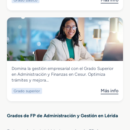
Grado básico
s
o
a
o
e
l
b
n
a
r
I
D
e
n
i
G
f
r
r
o
e
a
r
c
d
m
c
o
á
i
B
t
ó
Administración y Gestión
Domina la gestión empresarial con el Grado Superior
á
i
n
Grado Superior en Administración y
en Administración y Finanzas en Cesur. Optimiza
s
c
Finanzas
trámites y mejora…
i
a
c
d
Más info
Grado superior
s
o
e
o
e
O
b
n
f
r
S
i
Grados de FP de Administración y Gestión en Lérida
e
e
c
G
r
i
r