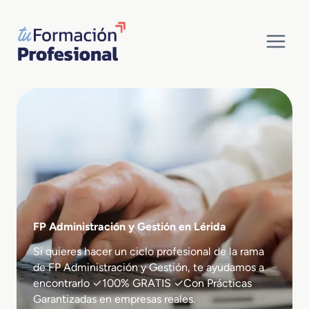
Saltar
al
contenido
FP Administración y Gestión en Lérida
Si quieres hacer un ciclo profesional de la rama
de FP Administración y Gestión, te ayudamos a
encontrarlo ✓100% GRATIS ✓Con Prácticas
Garantizadas en empresas reales.