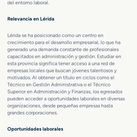
del entorno laboral.
r
a
c
Relevancia en Lérida
i
ó
Lérida se ha posicionado como un centro en
n
crecimiento para el desarrollo empresarial, lo que ha
y
F
generado una demanda constante de profesionales
i
capacitados en administración y gestión. Estudiar en
n
esta provincia significa tener acceso a una red de
a
empresas locales que buscan jóvenes talentosos y
n
motivados. Al obtener un título en ciclos como el
z
Técnico en Gestión Administrativa o el Técnico
a
Superior en Administración y Finanzas, los egresados
s
pueden acceder a oportunidades laborales en diversas
organizaciones, desde pequeñas empresas hasta
grandes corporaciones.
Oportunidades laborales