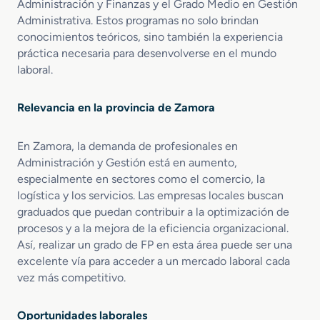
Administración y Finanzas y el Grado Medio en Gestión
r
Administrativa. Estos programas no solo brindan
a
conocimientos teóricos, sino también la experiencia
c
práctica necesaria para desenvolverse en el mundo
i
laboral.
ó
n
y
Relevancia en la provincia de Zamora
F
i
n
En Zamora, la demanda de profesionales en
a
Administración y Gestión está en aumento,
n
especialmente en sectores como el comercio, la
z
logística y los servicios. Las empresas locales buscan
a
graduados que puedan contribuir a la optimización de
s
procesos y a la mejora de la eficiencia organizacional.
Así, realizar un grado de FP en esta área puede ser una
excelente vía para acceder a un mercado laboral cada
vez más competitivo.
Oportunidades laborales