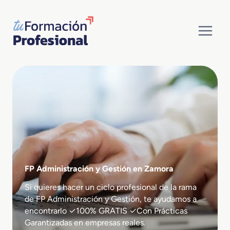
Saltar
al
contenido
FP Administración y Gestión en Zamora
Si quieres hacer un ciclo profesional de la rama
de FP Administración y Gestión, te ayudamos a
encontrarlo ✓100% GRATIS ✓Con Prácticas
Garantizadas en empresas reales.