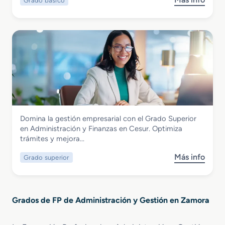
Grado básico
s
o
a
o
e
l
b
n
a
r
I
D
e
n
i
G
f
r
r
o
e
a
r
c
d
m
c
o
á
i
B
t
ó
Administración y Gestión
Domina la gestión empresarial con el Grado Superior
á
i
n
Grado Superior en Administración y
en Administración y Finanzas en Cesur. Optimiza
s
c
Finanzas
trámites y mejora…
i
a
c
d
Más info
Grado superior
s
o
e
o
e
O
b
n
f
r
S
i
Grados de FP de Administración y Gestión en Zamora
e
e
c
G
r
i
r