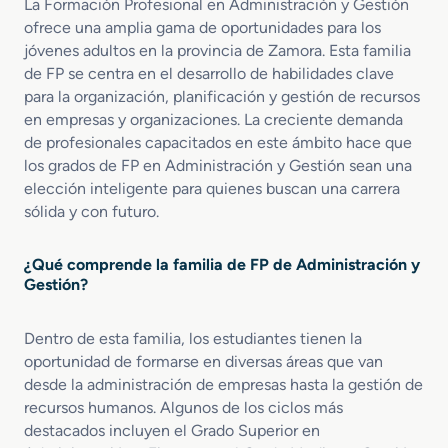
v
n
La Formación Profesional en Administración y Gestión
a
i
a
ofrece una amplia gama de oportunidades para los
d
c
jóvenes adultos en la provincia de Zamora. Esta familia
o
i
de FP se centra en el desarrollo de habilidades clave
S
o
para la organización, planificación y gestión de recursos
u
s
en empresas y organizaciones. La creciente demanda
p
A
de profesionales capacitados en este ámbito hace que
e
d
los grados de FP en Administración y Gestión sean una
r
m
elección inteligente para quienes buscan una carrera
i
i
o
sólida y con futuro.
n
r
i
e
s
¿Qué comprende la familia de FP de Administración y
n
t
Gestión?
A
r
d
a
m
t
Dentro de esta familia, los estudiantes tienen la
i
i
oportunidad de formarse en diversas áreas que van
n
v
desde la administración de empresas hasta la gestión de
i
o
recursos humanos. Algunos de los ciclos más
s
s
destacados incluyen el Grado Superior en
t