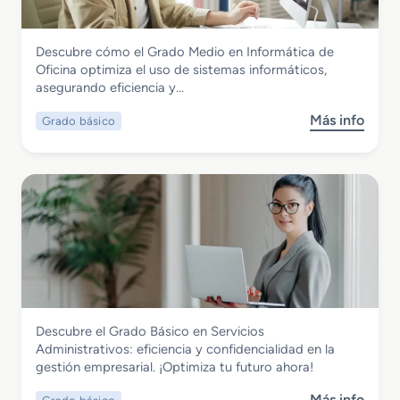
o
S
Administración y Gestión
Descubre cómo el Grado Medio en Informática de
u
Grado Básico en Informática de Oficina
Oficina optimiza el uso de sistemas informáticos,
p
asegurando eficiencia y…
e
r
Más info
Grado básico
s
i
o
o
b
r
r
e
e
n
G
A
r
s
a
i
d
s
o
t
B
e
Administración y Gestión
Descubre el Grado Básico en Servicios
á
n
Grado Básico en Servicios
Administrativos: eficiencia y confidencialidad en la
s
c
Administrativos
gestión empresarial. ¡Optimiza tu futuro ahora!
i
i
c
a
Más info