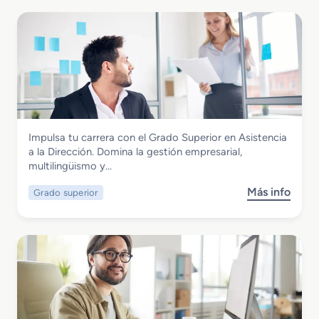
Administración y Gestión
Impulsa tu carrera con el Grado Superior en Asistencia
Grado Superior en Asistencia a la
a la Dirección. Domina la gestión empresarial,
Dirección
multilingüismo y…
Más info
Grado superior
s
o
b
r
e
G
r
a
d