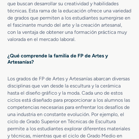
o
que buscan desarrollar su creatividad y habilidades
S
técnicas. Esta rama de la educación ofrece una variedad
u
de grados que permiten a los estudiantes sumergirse en
p
el fascinante mundo del arte y la creación artesanal,
e
con la ventaja de obtener una formación práctica muy
r
valorada en el mercado laboral.
i
o
r
¿Qué comprende la familia de FP de Artes y
A
Artesanías?
r
t
i
Los grados de FP de Artes y Artesanías abarcan diversas
s
disciplinas que van desde la escultura y la cerámica
t
hasta el diseño gráfico y la moda. Cada uno de estos
a
ciclos está diseñado para proporcionar a los alumnos las
F
competencias necesarias para enfrentar los desafíos de
a
una industria en constante evolución. Por ejemplo, el
l
ciclo de Grado Superior en Técnicas de Escultura
l
permite a los estudiantes explorar diferentes materiales
e
y técnicas, mientras que el ciclo de Grado Medio en
r