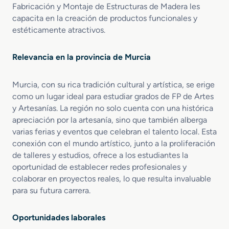
Fabricación y Montaje de Estructuras de Madera les
o
capacita en la creación de productos funcionales y
y
C
estéticamente atractivos.
o
n
Relevancia en la provincia de Murcia
s
t
r
Murcia, con su rica tradición cultural y artística, se erige
u
como un lugar ideal para estudiar grados de FP de Artes
c
y Artesanías. La región no solo cuenta con una histórica
c
apreciación por la artesanía, sino que también alberga
i
varias ferias y eventos que celebran el talento local. Esta
ó
conexión con el mundo artístico, junto a la proliferación
n
de talleres y estudios, ofrece a los estudiantes la
d
oportunidad de establecer redes profesionales y
e
colaborar en proyectos reales, lo que resulta invaluable
E
s
para su futura carrera.
c
e
Oportunidades laborales
n