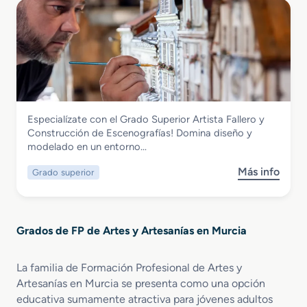
Artes y Artesanías
Especialízate con el Grado Superior Artista Fallero y
Grado Superior Artista Fallero y
Construcción de Escenografías! Domina diseño y
Construcción de Escenografías
modelado en un entorno…
Más info
Grado superior
s
o
b
r
Grados de FP de Artes y Artesanías en Murcia
e
G
r
La familia de Formación Profesional de Artes y
a
Artesanías en Murcia se presenta como una opción
d
educativa sumamente atractiva para jóvenes adultos