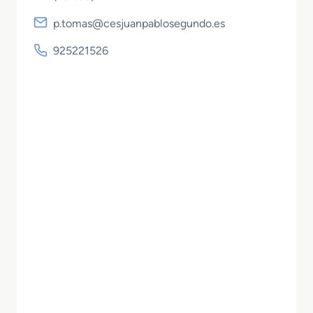
p.tomas@cesjuanpablosegundo.es
925221526