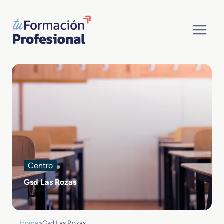
Saltar
al
contenido
Centro
Gsd Las Rozas
Home
>
Gsd Las Rozas