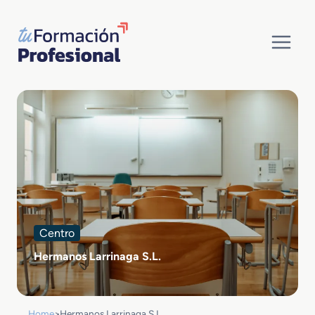
Saltar
al
contenido
Centro
Hermanos Larrinaga S.L.
Home
>
Hermanos Larrinaga S.L.