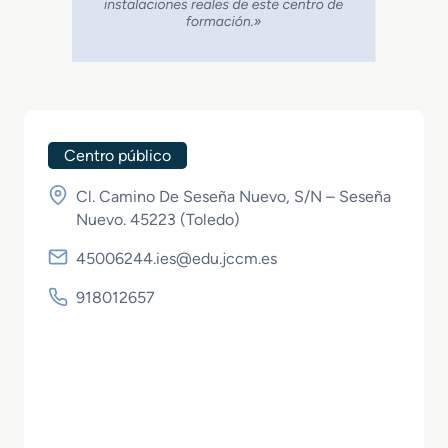
Centro público
Cl. Camino De Seseña Nuevo, S/N – Seseña
Nuevo. 45223 (
Toledo
)
45006244.ies@edu.jccm.es
918012657