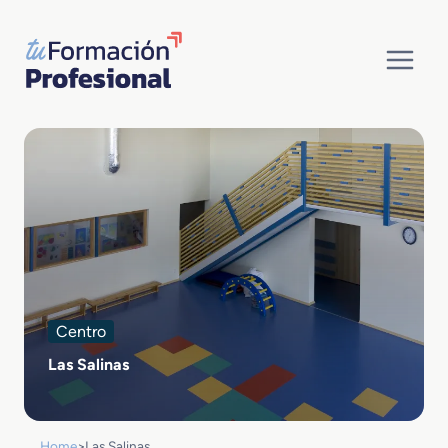
Saltar
al
contenido
Centro
Las Salinas
Home
>
Las Salinas