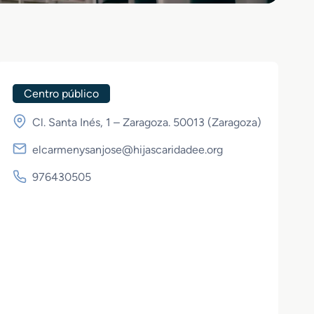
Centro público
Cl. Santa Inés, 1 – Zaragoza. 50013 (
Zaragoza
)
elcarmenysanjose@hijascaridadee.org
976430505