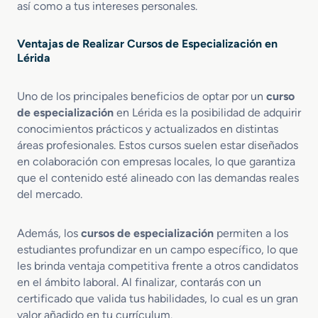
f
así como a tus intereses personales.
e
a
ó
e
c
c
n
s
i
c
Ventajas de Realizar Cursos de Especialización en
F
i
a
i
Lérida
e
o
l
o
r
n
i
n
r
a
Uno de los principales beneficios de optar por un
curso
z
C
o
l
de especialización
en Lérida es la posibilidad de adquirir
a
o
v
e
conocimientos prácticos y actualizados en distintas
c
n
i
s
áreas profesionales. Estos cursos suelen estar diseñados
i
t
a
ó
en colaboración con empresas locales, lo que garantiza
e
r
n
n
que el contenido esté alineado con las demandas reales
i
I
i
a
del mercado.
n
d
s
o
Además, los
cursos de especialización
permiten a los
p
s
estudiantes profundizar en un campo específico, lo que
e
M
c
les brinda ventaja competitiva frente a otros candidatos
a
c
r
en el ámbito laboral. Al finalizar, contarás con un
i
k
certificado que valida tus habilidades, lo cual es un gran
o
e
valor añadido en tu currículum.