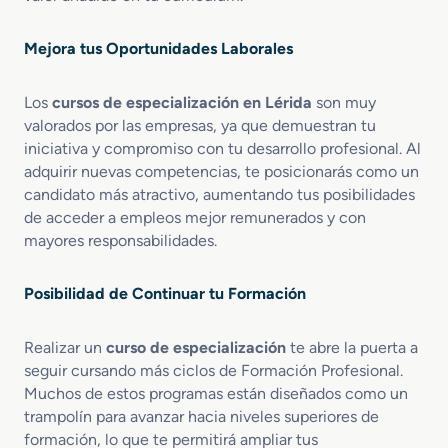
n
t
T
i
Mejora tus Oportunidades Laborales
e
n
c
g
n
V
Los
cursos de especialización en Lérida
son muy
i
e
valorados por las empresas, ya que demuestran tu
c
n
iniciativa y compromiso con tu desarrollo profesional. Al
a
t
adquirir nuevas competencias, te posicionarás como un
P
a
candidato más atractivo, aumentando tus posibilidades
e
s
de acceder a empleos mejor remunerados y con
r
i
mayores responsabilidades.
t
a
Posibilidad de Continuar tu Formación
c
i
o
Realizar un
curso de especialización
te abre la puerta a
n
seguir cursando más ciclos de Formación Profesional.
S
Muchos de estos programas están diseñados como un
i
trampolín para avanzar hacia niveles superiores de
n
formación, lo que te permitirá ampliar tus