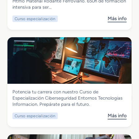
Curso de Especialización Mtmo Material
Mtmo Material Rodante Ferroviario. 650h de formación
E
Rodante Ferroviario
intensiva para ser…
s
p
Más info
Curso especialización
s
e
o
c
b
i
r
a
e
l
C
i
u
z
r
a
s
c
o
i
d
ó
Informática y Comunicaciones
Potencia tu carrera con nuestro Curso de
e
n
Curso de Especialización Ciberseguridad
Especialización Ciberseguridad Entornos Tecnologias
E
C
Entornos Tecnologias Informacion
Informacion. Prepárate para el futuro.
s
o
p
m
Más info
Curso especialización
s
e
e
o
c
r
b
i
c
r
a