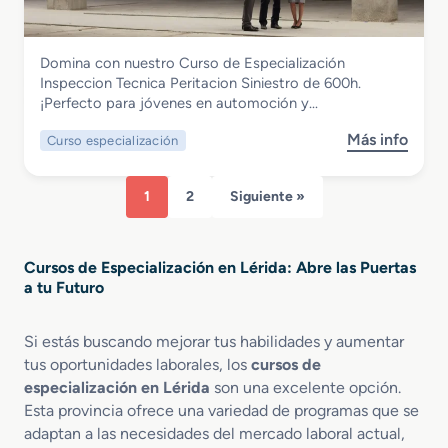
s
c
n
o
i
P
d
ó
e
Transporte y Mantenimiento de Vehículos
Domina con nuestro Curso de Especialización
e
n
r
Curso de Especialización Inspeccion
Inspeccion Tecnica Peritacion Siniestro de 600h.
E
S
s
Tecnica Peritacion Siniestro
¡Perfecto para jóvenes en automoción y…
s
i
o
p
s
n
Más info
Curso especialización
s
e
t
a
o
c
e
l
b
i
m
R
1
2
Siguiente »
r
a
a
e
e
l
s
u
C
i
S
n
Cursos de Especialización en Lérida: Abre las Puertas
u
z
e
i
a tu Futuro
r
a
ñ
o
s
c
a
n
o
i
Si estás buscando mejorar tus habilidades y aumentar
l
e
d
ó
i
tus oportunidades laborales, los
cursos de
s
e
n
z
P
especialización en Lérida
son una excelente opción.
E
R
a
r
Esta provincia ofrece una variedad de programas que se
s
e
c
o
adaptan a las necesidades del mercado laboral actual,
p
d
i