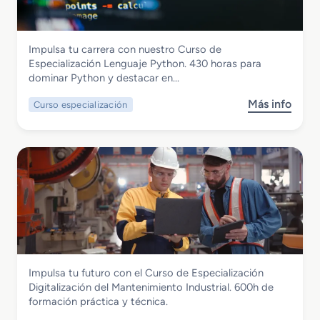
s
c
u
i
o
i
l
o
d
ó
a
Informática y Comunicaciones
n
Impulsa tu carrera con nuestro Curso de
e
n
r
Curso de Especialización Lenguaje
Especialización Lenguaje Python. 430 horas para
E
I
e
Phyton
dominar Python y destacar en…
s
m
s
p
p
Más info
Curso especialización
s
e
l
o
c
e
b
i
m
r
a
e
e
l
n
C
i
t
u
z
a
r
a
c
s
c
i
o
i
o
d
ó
n
Instalación y Mantenimiento
Impulsa tu futuro con el Curso de Especialización
e
n
R
Curso de Especialización Digitalización
Digitalización del Mantenimiento Industrial. 600h de
E
A
e
del Mantenimiento Industrial
formación práctica y técnica.
s
u
d