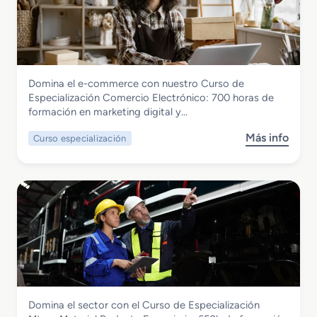
Comercio y Marketing
Domina el e-commerce con nuestro Curso de
Curso de Especialización Comercio
Especialización Comercio Electrónico: 700 horas de
Electronico
formación en marketing digital y…
Más info
Curso especialización
s
o
b
r
e
C
u
r
s
o
d
Transporte y Mantenimiento de Vehículos
Domina el sector con el Curso de Especialización
e