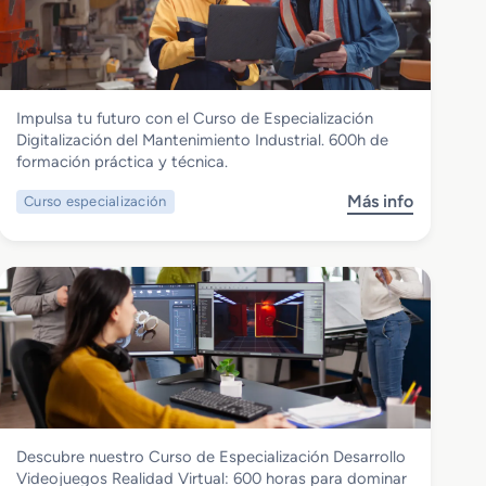
u
z
r
a
s
c
o
i
d
ó
Instalación y Mantenimiento
Impulsa tu futuro con el Curso de Especialización
e
n
Curso de Especialización Digitalización
Digitalización del Mantenimiento Industrial. 600h de
E
C
del Mantenimiento Industrial
formación práctica y técnica.
s
i
p
b
Más info
Curso especialización
s
e
e
o
c
r
b
i
s
r
a
e
e
l
g
C
i
u
u
z
r
r
a
i
s
c
d
o
i
a
d
ó
d
Informática y Comunicaciones
Descubre nuestro Curso de Especialización Desarrollo
e
n
E
Curso de Especialización Desarrollo
Videojuegos Realidad Virtual: 600 horas para dominar
E