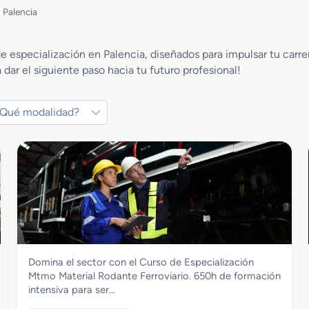
 Palencia
e especialización en Palencia, diseñados para impulsar tu carr
 dar el siguiente paso hacia tu futuro profesional!
Transporte y Mantenimiento de Vehículos
Domina el sector con el Curso de Especialización
Curso de Especialización Mtmo Material
Mtmo Material Rodante Ferroviario. 650h de formación
Rodante Ferroviario
intensiva para ser…