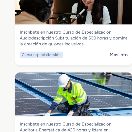
u
z
r
a
s
c
o
i
d
ó
Imagen y Sonido
Inscríbete en nuestro Curso de Especialización
e
n
Curso de Especialización
Audiodescripción Subtitulación de 500 horas y domina
E
C
Audiodescripcion Subtitulacion
la creación de guiones inclusivos…
s
o
p
m
Más info
Curso especialización
s
e
e
o
c
r
b
i
c
r
a
i
e
l
o
C
i
E
u
z
l
r
a
e
s
c
c
o
i
t
d
ó
r
Energía y Agua
Inscríbete en nuestro Curso de Especialización
e
n
o
Curso de Especialización Auditoria
Auditoria Energética de 420 horas y lidera en
E