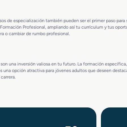
c
t
p
i
e
a
o
c
sos de especialización también pueden ser el primer paso para
n
i
e Formación Profesional, ampliando así tu currículum y tus opor
C
a
o
era o cambiar de rumbo profesional.
l
n
t
e
n
i
son una inversión valiosa en tu futuro. La formación específica,
d
s una opción atractiva para jóvenes adultos que deseen destac
o
carrera.
s
M
a
r
k
e
t
i