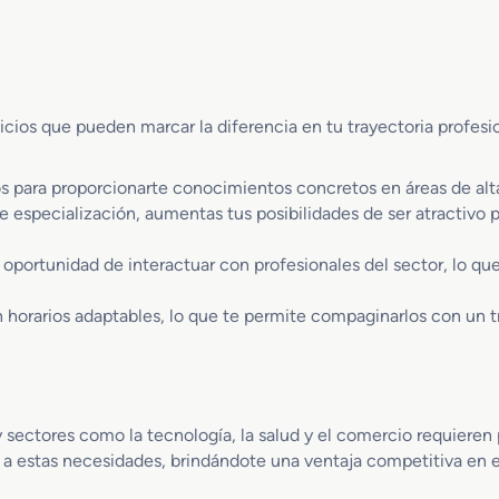
p
e
n
u
E
F
e
s
a
s
p
b
t
e
r
o
icios que pueden marcar la diferencia en tu trayectoria profesio
c
i
s
i
c
I
a
a
s para proporcionarte conocimientos concretos en áreas de al
n
l
c
e especialización, aumentas tus posibilidades de ser atractivo
d
i
i
u
z
o
s
a oportunidad de interactuar con profesionales del sector, lo qu
a
n
t
c
I
r
horarios adaptables, lo que te permite compaginarlos con un tr
i
n
i
ó
t
a
n
e
A
R
l
e
e
i
r
 sectores como la tecnología, la salud y el comercio requieren
d
g
o
 a estas necesidades, brindándote una ventaja competitiva en e
a
e
e
c
n
s