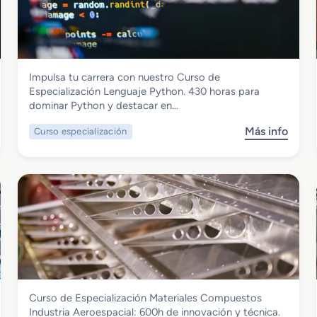
u
z
r
a
s
c
o
i
d
ó
Informática y Comunicaciones
Impulsa tu carrera con nuestro Curso de
e
n
Curso de Especialización Lenguaje
Especialización Lenguaje Python. 430 horas para
E
M
Phyton
dominar Python y destacar en…
s
t
p
m
Más info
Curso especialización
s
e
o
o
c
M
b
i
a
r
a
t
e
l
e
C
i
r
u
z
i
r
a
a
s
c
l
o
i
R
d
ó
o
Fabricación Mecánica
Curso de Especialización Materiales Compuestos
e
n
d
Curso de Especialización Materiales
Industria Aeroespacial: 600h de innovación y técnica.
E