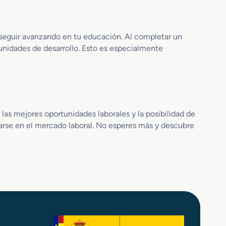
c
R
l
c
e
i
u
 seguir avanzando en tu educación. Al completar un
o
n
tunidades de desarrollo. Esto es especialmente
n
i
T
o
e
n
c
e
n
s
i
P
c
r
 las mejores oportunidades laborales y la posibilidad de
a
o
arse en el mercado laboral. No esperes más y descubre
P
f
e
e
r
s
i
i
t
o
a
n
c
a
i
l
o
e