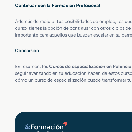
m
d
Continuar con la Formación Profesional
a
o
s
r
Además de mejorar tus posibilidades de empleo, los cur
S
e
curso, tienes la opción de continuar con otros ciclos d
e
s
ñ
importante para aquellos que buscan escalar en su carr
C
a
o
l
m
Conclusión
i
u
z
n
a
i
En resumen, los
Cursos de especialización en Palencia
c
c
seguir avanzando en tu educación hacen de estos curso
i
a
cómo un curso de especialización puede transformar tu 
ó
c
n
i
F
o
e
n
r
R
r
r
o
s
v
s