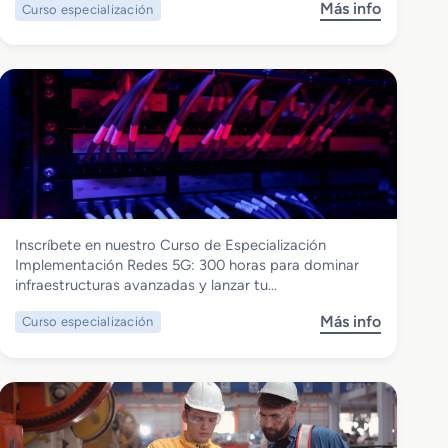
Más info
Curso especialización
s
o
b
r
e
C
u
r
s
o
d
Electricidad y Electrónica
Inscríbete en nuestro Curso de Especialización
e
Curso de Especialización
Implementación Redes 5G: 300 horas para dominar
E
Implementacion Redes 5G
infraestructuras avanzadas y lanzar tu…
s
p
Más info
Curso especialización
s
e
o
c
b
i
r
a
e
l
C
i