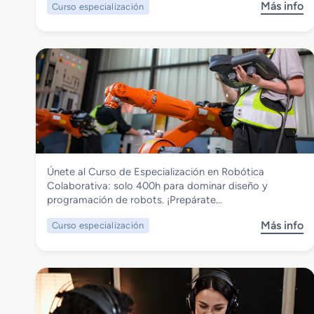
Más info
Curso especialización
s
o
b
r
e
C
u
r
s
o
d
Electricidad y Electrónica
Únete al Curso de Especialización en Robótica
e
Curso de Especialización Robotica
Colaborativa: solo 400h para dominar diseño y
E
Colaborativa
programación de robots. ¡Prepárate…
s
p
Más info
Curso especialización
s
e
o
c
b
i
r
a
e
l
C
i