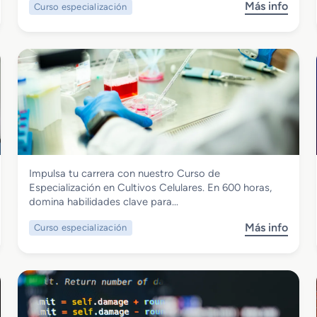
Más info
Curso especialización
s
o
b
r
e
C
u
r
s
o
d
Química
Impulsa tu carrera con nuestro Curso de
e
Curso de Especialización Cultivos
Especialización en Cultivos Celulares. En 600 horas,
E
Celulares
domina habilidades clave para…
s
p
Más info
Curso especialización
s
e
o
c
b
i
r
a
e
l
C
i