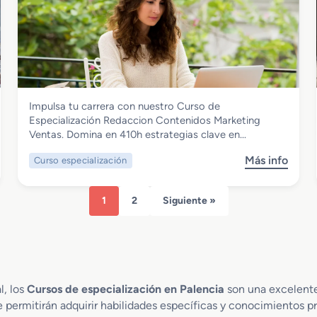
e
l
e
C
i
P
u
z
h
r
a
y
s
c
t
o
i
o
d
ó
n
Comercio y Marketing
Impulsa tu carrera con nuestro Curso de
e
n
Curso de Especialización Redaccion
Especialización Redaccion Contenidos Marketing
E
M
Contenidos Marketing Ventas
Ventas. Domina en 410h estrategias clave en…
s
a
p
t
Más info
Curso especialización
s
e
e
o
c
r
b
i
i
1
2
Siguiente »
r
a
a
e
l
l
C
i
e
u
z
s
r
a
C
s
c
l, los
Cursos de especialización en Palencia
son una excelente
o
o
i
m
 permitirán adquirir habilidades específicas y conocimientos p
d
ó