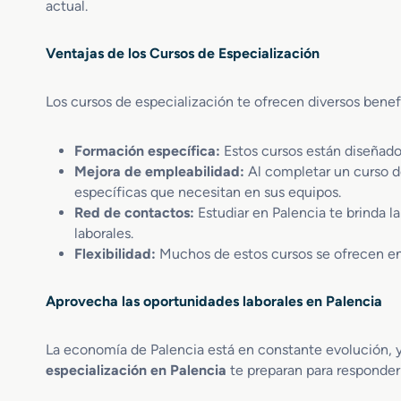
g
n
actual.
e
n
e
E
P
t
Ventajas de los Cursos de Especialización
s
o
i
p
s
c
e
i
a
Los cursos de especialización te ofrecen diversos benef
c
c
i
i
a
o
Formación específica:
Estos cursos están diseñado
l
n
Mejora de empleabilidad:
Al completar un curso d
i
a
específicas que necesitan en sus equipos.
z
m
Red de contactos:
Estudiar en Palencia te brinda l
a
i
laborales.
c
e
Flexibilidad:
Muchos de estos cursos se ofrecen en 
i
n
ó
t
n
o
Aprovecha las oportunidades laborales en Palencia
S
B
i
u
La economía de Palencia está en constante evolución, y
s
s
especialización en Palencia
te preparan para responder
t
c
e
a