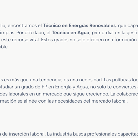
í
a
s
R
ilia, encontramos el
Técnico en Energías Renovables
, que capa
e
impias. Por otro lado, el
Técnico en Agua
, primordial en la ges
n
 este recurso vital. Estos grados no solo ofrecen una formación 
o
ble.
v
a
b
l
e
des es más que una tendencia; es una necesidad. Las políticas l
s
studiar un grado de FP en Energía y Agua, no solo te convierte
d
dades laborales en un mercado que sigue creciendo. La colabora
u
a
rmación se alinée con las necesidades del mercado laboral.
l
 de inserción laboral. La industria busca profesionales capacit