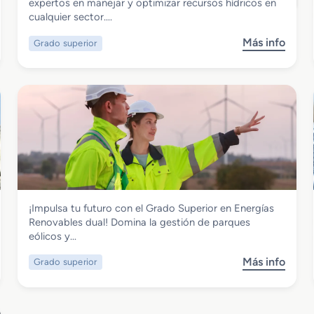
Grado Superior en Gestión del Agua dual
expertos en manejar y optimizar recursos hídricos en
cualquier sector….
Más info
Grado superior
s
o
b
r
e
G
r
a
d
o
S
Energía y Agua
¡Impulsa tu futuro con el Grado Superior en Energías
u
Grado Superior en Energías Renovables
Renovables dual! Domina la gestión de parques
p
dual
eólicos y…
e
r
Más info
Grado superior
s
i
o
o
b
r
r
e