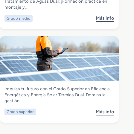
Grado Medio en Redes y Estaciones de
Tratamiento de Aguas Dual: ¡Formación práctica en
Tratamiento de Aguas dual
montaje y…
Más info
Grado medio
s
o
b
r
e
G
r
a
d
o
M
Energía y Agua
Impulsa tu futuro con el Grado Superior en Eficiencia
e
Grado Superior en Eficiencia Energética
Energética y Energía Solar Térmica Dual. Domina la
d
y Energía Solar Térmica dual
gestión…
i
o
Más info
Grado superior
s
e
o
n
b
R
r
e