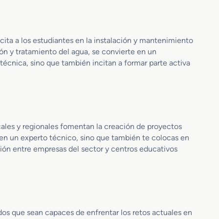
e
m
n
i
c
e
i
n
cita a los estudiantes en la instalación y mantenimiento
a
t
tión y tratamiento del agua, se convierte en un
E
o
técnica, sino que también incitan a formar parte activa
n
d
e
e
r
A
g
g
é
u
t
a
ocales y regionales fomentan la creación de proyectos
i
s
s en un experto técnico, sino que también te colocas en
c
d
ción entre empresas del sector y centros educativos
a
u
y
a
E
l
n
e
r
g
ados que sean capaces de enfrentar los retos actuales en