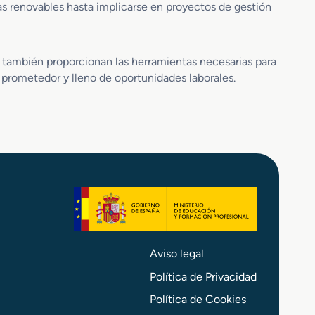
í
ías renovables hasta implicarse en proyectos de gestión
a
S
o
 también proporcionan las herramientas necesarias para
l
a
o prometedor y lleno de oportunidades laborales.
r
T
é
r
m
i
c
a
d
u
a
Aviso legal
l
Política de Privacidad
Política de Cookies