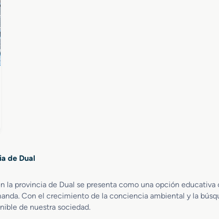
e
n
G
G
r
e
a
s
d
t
o
i
S
ó
u
n
p
d
e
e
r
l
i
A
o
g
r
u
e
a
ia de Dual
n
d
E
u
n
en la provincia de Dual se presenta como una opción educativa 
a
e
l
anda. Con el crecimiento de la conciencia ambiental y la búsqu
r
nible de nuestra sociedad.
g