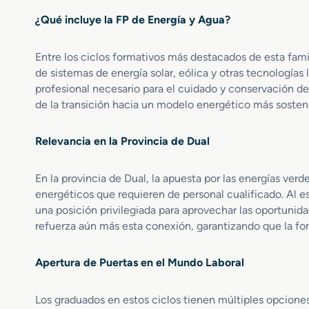
d
a
¿Qué incluye la FP de Energía y Agua?
e
l
E
e
s
s
Entre los ciclos formativos más destacados de esta fam
p
E
de sistemas de energía solar, eólica y otras tecnologías l
e
l
profesional necesario para el cuidado y conservación de
c
é
de la transición hacia un modelo energético más sosteni
i
c
a
t
l
r
Relevancia en la Provincia de Dual
i
i
z
c
En la provincia de Dual, la apuesta por las energías ver
a
a
energéticos que requieren de personal cualificado. Al e
c
s
i
una posición privilegiada para aprovechar las oportuni
d
ó
u
refuerza aún más esta conexión, garantizando que la fo
n
a
A
l
Apertura de Puertas en el Mundo Laboral
u
d
i
Los graduados en estos ciclos tienen múltiples opciones