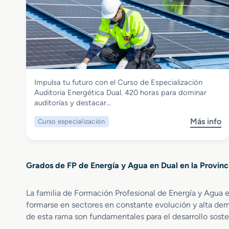
e
t
G
o
r
r
a
i
d
a
o
E
S
n
Energía y Agua
Impulsa tu futuro con el Curso de Especialización
u
e
Curso de Especialización Auditoria
Auditoria Energética Dual. 420 horas para dominar
p
r
Energetica dual
auditorías y destacar…
e
g
r
e
Más info
Curso especialización
s
i
t
o
o
i
b
r
c
r
e
a
Grados de FP de Energía y Agua en Dual en la Provinc
e
n
d
C
C
u
u
e
La familia de Formación Profesional de Energía y Agua 
a
r
n
l
formarse en sectores en constante evolución y alta dem
s
t
de esta rama son fundamentales para el desarrollo soste
o
r