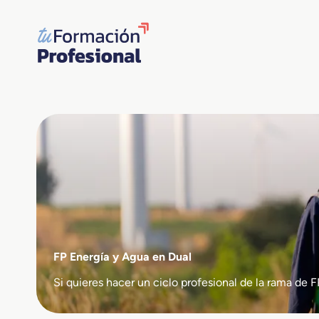
Saltar
al
contenido
FP Energía y Agua en Dual
Si quieres hacer un ciclo profesional de la rama d