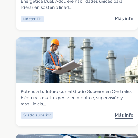
Master FP en Auditoria Energetica dual
Energetica Dual. Adquiere habilidades únicas para
liderar en sostenibilidad…
Más info
Máster FP
s
o
b
r
e
M
a
s
t
e
r
Energía y Agua
Potencia tu futuro con el Grado Superior en Centrales
F
Grado Superior en Centrales Eléctricas
Eléctricas dual: expertiz en montaje, supervisión y
P
dual
más. ¡Inicia…
e
n
Más info
Grado superior
s
A
o
u
b
d
r
i