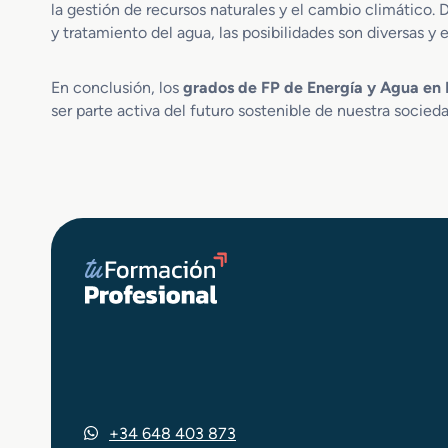
t
la gestión de recursos naturales y el cambio climático.
o
y tratamiento del agua, las posibilidades son diversas y
r
i
a
En conclusión, los
grados de FP de Energía y Agua en 
E
ser parte activa del futuro sostenible de nuestra socied
n
e
r
g
e
t
i
c
a
d
u
a
l
+34 648 403 873