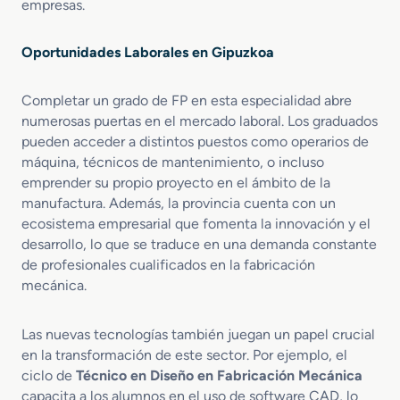
e
d
empresas.
o
u
d
s
Oportunidades Laborales en Gipuzkoa
e
t
M
r
e
i
Completar un grado de FP en esta especialidad abre
t
a
numerosas puertas en el mercado laboral. Los graduados
a
A
pueden acceder a distintos puestos como operarios de
l
e
máquina, técnicos de mantenimiento, o incluso
e
r
emprender su propio proyecto en el ámbito de la
s
o
manufactura. Además, la provincia cuenta con un
y
e
ecosistema empresarial que fomenta la innovación y el
P
s
desarrollo, lo que se traduce en una demanda constante
o
p
l
de profesionales cualificados en la fabricación
a
í
c
mecánica.
m
i
e
a
Las nuevas tecnologías también juegan un papel crucial
r
l
en la transformación de este sector. Por ejemplo, el
o
ciclo de
Técnico en Diseño en Fabricación Mecánica
s
capacita a los alumnos en el uso de software CAD, lo