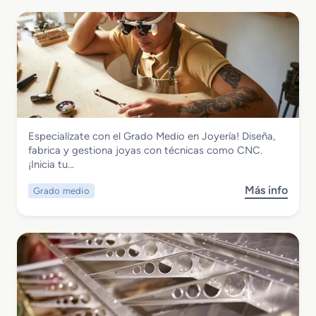
Fabricación Mecánica
Especialízate con el Grado Medio en Joyería! Diseña,
Grado Medio en Joyería
fabrica y gestiona joyas con técnicas como CNC.
¡Inicia tu…
Más info
Grado medio
s
o
b
r
e
G
r
a
d