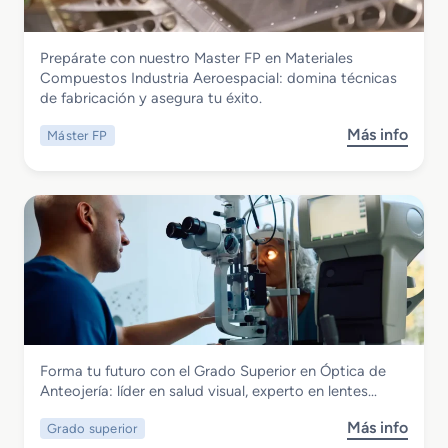
o
M
Fabricación Mecánica
Prepárate con nuestro Master FP en Materiales
e
Master FP en Materiales Compuestos
Compuestos Industria Aeroespacial: domina técnicas
d
Industria Aeroespacial
de fabricación y asegura tu éxito.
i
o
Más info
Máster FP
s
e
o
n
b
J
r
o
e
y
M
e
a
r
s
í
t
a
e
r
Fabricación Mecánica
Forma tu futuro con el Grado Superior en Óptica de
F
Grado Superior en Óptica de Anteojería
Anteojería: líder en salud visual, experto en lentes…
P
e
Más info
Grado superior
s
n