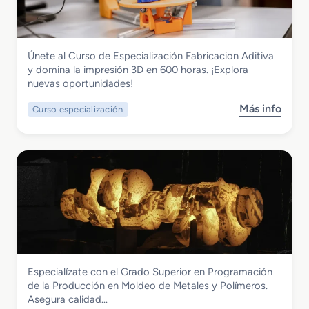
a
t
n
d
i
d
o
c
u
S
a
s
Fabricación Mecánica
Únete al Curso de Especialización Fabricacion Aditiva
u
d
t
Curso de Especialización Fabricacion
y domina la impresión 3D en 600 horas. ¡Explora
p
e
r
Aditiva
nuevas oportunidades!
e
A
i
r
n
a
Más info
Curso especialización
s
i
t
A
o
o
e
e
b
r
o
r
r
e
j
o
e
n
e
e
C
C
r
s
u
o
í
p
r
n
a
a
s
s
c
o
t
i
d
r
a
Fabricación Mecánica
Especialízate con el Grado Superior en Programación
e
u
l
Grado Superior en Programación de la
de la Producción en Moldeo de Metales y Polímeros.
E
c
Producción en Moldeo de Metales y
Asegura calidad…
s
c