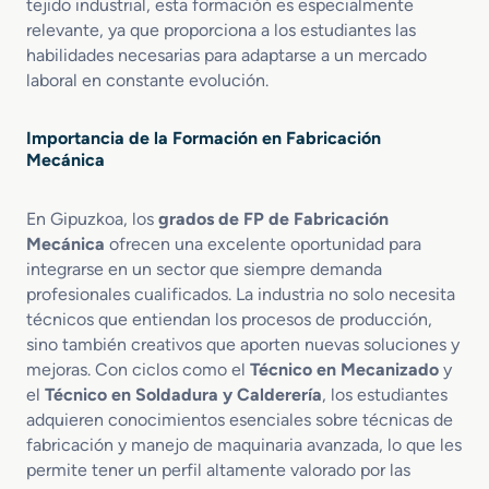
tejido industrial, esta formación es especialmente
i
a
relevante, ya que proporciona a los estudiantes las
o
t
habilidades necesarias para adaptarse a un mercado
e
e
n
laboral en constante evolución.
r
C
i
o
a
Importancia de la Formación en Fabricación
n
l
Mecánica
f
e
o
s
r
C
En Gipuzkoa, los
grados de FP de Fabricación
m
o
Mecánica
ofrecen una excelente oportunidad para
a
m
integrarse en un sector que siempre demanda
d
p
profesionales cualificados. La industria no solo necesita
o
u
técnicos que entiendan los procesos de producción,
p
e
sino también creativos que aporten nuevas soluciones y
o
s
mejoras. Con ciclos como el
Técnico en Mecanizado
y
r
t
el
Técnico en Soldadura y Calderería
, los estudiantes
M
o
adquieren conocimientos esenciales sobre técnicas de
o
s
fabricación y manejo de maquinaria avanzada, lo que les
l
I
d
permite tener un perfil altamente valorado por las
n