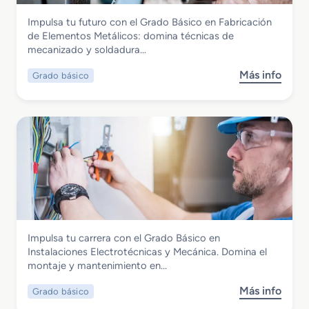
M
a
Fabricación Mecánica
Impulsa tu futuro con el Grado Básico en Fabricación
e
m
Grado Básico en Fabricación de
de Elementos Metálicos: domina técnicas de
d
a
Elementos Metálicos
mecanizado y soldadura…
i
c
o
i
Más info
Grado básico
s
e
ó
o
n
n
b
M
d
r
o
e
e
n
l
G
t
a
r
a
P
a
j
r
d
e
o
o
d
d
B
e
u
Fabricación Mecánica
Impulsa tu carrera con el Grado Básico en
á
E
c
Grado Básico en Instalaciones
Instalaciones Electrotécnicas y Mecánica. Domina el
s
s
c
Electrotécnicas y Mecánica
montaje y mantenimiento en…
i
t
i
c
r
ó
Más info
Grado básico
s
o
u
n