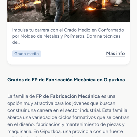
i
r
d
ó
s
u
n
o
r
M
d
a
e
Fabricación Mecánica
Impulsa tu carrera con el Grado Medio en Conformado
e
y
c
Grado Medio en Conformado por
por Moldeo de Metales y Polímeros. Domina técnicas
E
C
á
Moldeo de Metales y Polímeros
de…
s
a
n
p
l
i
Más info
Grado medio
s
e
d
c
o
c
e
a
b
i
r
r
a
e
Grados de FP de Fabricación Mecánica en Gipuzkoa
e
l
r
G
i
í
r
z
a
La familia de
FP de Fabricación Mecánica
es una
a
a
opción muy atractiva para los jóvenes que buscan
d
c
construir una carrera en el sector industrial. Esta familia
o
i
abarca una variedad de ciclos formativos que se centran
M
ó
en el diseño, fabricación y mantenimiento de piezas y
e
n
maquinaria. En Gipuzkoa, una provincia con un fuerte
d
M