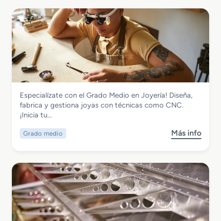
Fabricación Mecánica
Especialízate con el Grado Medio en Joyería! Diseña,
Grado Medio en Joyería
fabrica y gestiona joyas con técnicas como CNC.
¡Inicia tu…
Más info
Grado medio
s
o
b
r
e
G
r
a
d