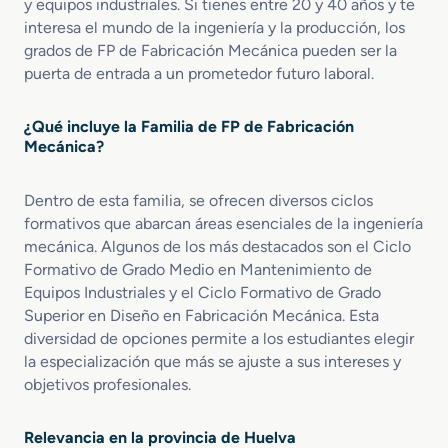
y equipos industriales. Si tienes entre 20 y 40 años y te
i
a
interesa el mundo de la ingeniería y la producción, los
o
t
grados de FP de Fabricación Mecánica pueden ser la
e
e
n
puerta de entrada a un prometedor futuro laboral.
r
C
i
o
a
¿Qué incluye la Familia de FP de Fabricación
n
l
Mecánica?
f
e
o
s
r
C
Dentro de esta familia, se ofrecen diversos ciclos
m
o
formativos que abarcan áreas esenciales de la ingeniería
a
m
mecánica. Algunos de los más destacados son el Ciclo
d
p
Formativo de Grado Medio en Mantenimiento de
o
u
Equipos Industriales y el Ciclo Formativo de Grado
p
e
Superior en Diseño en Fabricación Mecánica. Esta
o
s
diversidad de opciones permite a los estudiantes elegir
r
t
la especialización que más se ajuste a sus intereses y
M
o
objetivos profesionales.
o
s
l
I
d
n
Relevancia en la provincia de Huelva