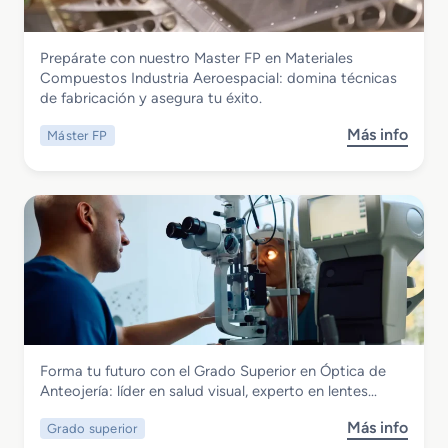
o
M
Fabricación Mecánica
Prepárate con nuestro Master FP en Materiales
e
Master FP en Materiales Compuestos
Compuestos Industria Aeroespacial: domina técnicas
d
Industria Aeroespacial
de fabricación y asegura tu éxito.
i
o
Más info
Máster FP
s
e
o
n
b
J
r
o
e
y
M
e
a
r
s
í
t
a
e
r
Fabricación Mecánica
Forma tu futuro con el Grado Superior en Óptica de
F
Grado Superior en Óptica de Anteojería
Anteojería: líder en salud visual, experto en lentes…
P
e
Más info
Grado superior
s
n