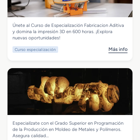
a
t
n
d
i
d
o
c
u
S
a
s
Fabricación Mecánica
Únete al Curso de Especialización Fabricacion Aditiva
u
d
t
Curso de Especialización Fabricacion
y domina la impresión 3D en 600 horas. ¡Explora
p
e
r
Aditiva
nuevas oportunidades!
e
A
i
r
n
a
Más info
Curso especialización
s
i
t
A
o
o
e
e
b
r
o
r
r
e
j
o
e
n
e
e
C
C
r
s
u
o
í
p
r
n
a
a
s
s
c
o
t
i
d
r
a
Fabricación Mecánica
Especialízate con el Grado Superior en Programación
e
u
l
Grado Superior en Programación de la
de la Producción en Moldeo de Metales y Polímeros.
E
c
Producción en Moldeo de Metales y
Asegura calidad…
s
c