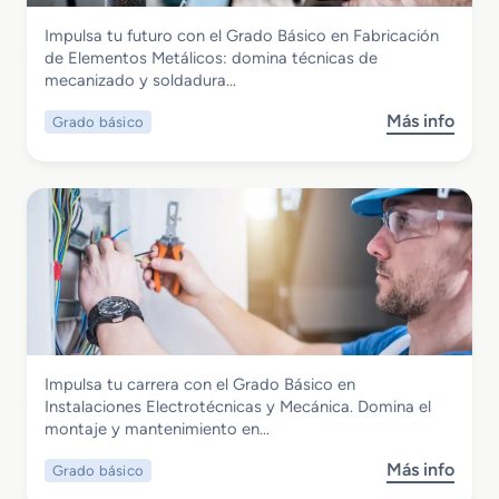
M
a
Fabricación Mecánica
Impulsa tu futuro con el Grado Básico en Fabricación
e
m
Grado Básico en Fabricación de
de Elementos Metálicos: domina técnicas de
d
a
Elementos Metálicos
mecanizado y soldadura…
i
c
o
i
Más info
Grado básico
s
e
ó
o
n
n
b
M
d
r
o
e
e
n
l
G
t
a
r
a
P
a
j
r
d
e
o
o
d
d
B
e
u
Fabricación Mecánica
Impulsa tu carrera con el Grado Básico en
á
E
c
Grado Básico en Instalaciones
Instalaciones Electrotécnicas y Mecánica. Domina el
s
s
c
Electrotécnicas y Mecánica
montaje y mantenimiento en…
i
t
i
c
r
ó
Más info
Grado básico
s
o
u
n