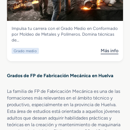
i
r
d
ó
s
u
n
o
r
M
d
a
e
Fabricación Mecánica
Impulsa tu carrera con el Grado Medio en Conformado
e
y
c
Grado Medio en Conformado por
por Moldeo de Metales y Polímeros. Domina técnicas
E
C
á
Moldeo de Metales y Polímeros
de…
s
a
n
p
l
i
Más info
Grado medio
s
e
d
c
o
c
e
a
b
i
r
r
a
e
Grados de FP de Fabricación Mecánica en Huelva
e
l
r
G
i
í
r
z
a
La familia de FP de Fabricación Mecánica es una de las
a
a
formaciones más relevantes en el ámbito técnico y
d
c
productivo, especialmente en la provincia de Huelva.
o
i
Esta área de estudios está orientada a aquellos jóvenes
M
ó
adultos que desean adquirir habilidades prácticas y
e
n
teóricas en la creación y mantenimiento de maquinaria
d
M