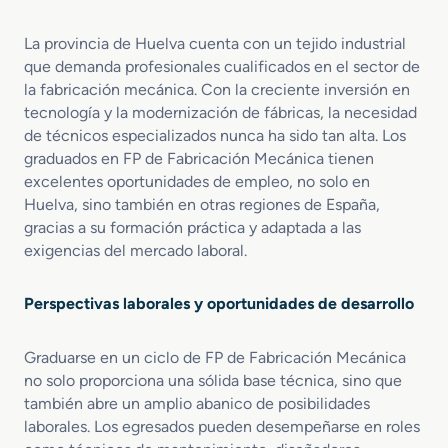
e
d
o
u
La provincia de Huelva cuenta con un tejido industrial
d
s
e
que demanda profesionales cualificados en el sector de
t
M
r
la fabricación mecánica. Con la creciente inversión en
e
i
tecnología y la modernización de fábricas, la necesidad
t
a
de técnicos especializados nunca ha sido tan alta. Los
a
A
graduados en FP de Fabricación Mecánica tienen
l
e
excelentes oportunidades de empleo, no solo en
e
r
Huelva, sino también en otras regiones de España,
s
o
gracias a su formación práctica y adaptada a las
y
e
exigencias del mercado laboral.
P
s
o
p
l
a
Perspectivas laborales y oportunidades de desarrollo
í
c
m
i
Graduarse en un ciclo de FP de Fabricación Mecánica
e
a
r
no solo proporciona una sólida base técnica, sino que
l
o
también abre un amplio abanico de posibilidades
s
laborales. Los egresados pueden desempeñarse en roles