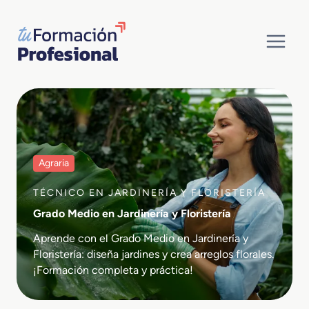
Saltar
al
contenido
Agraria
TÉCNICO EN JARDINERÍA Y FLORISTERÍA
Grado Medio en Jardinería y Floristería
Aprende con el Grado Medio en Jardinería y
Floristería: diseña jardines y crea arreglos florales.
¡Formación completa y práctica!