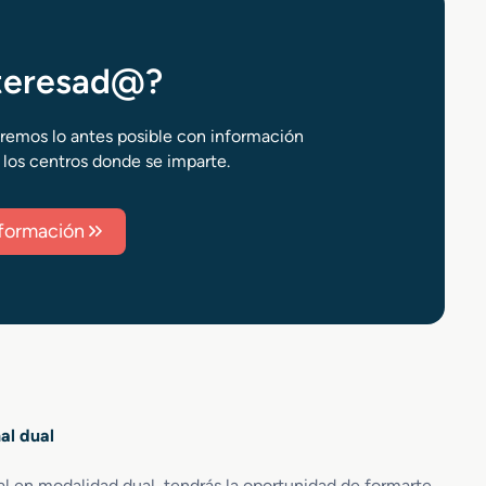
nteresad@?
aremos lo antes posible con información
 los centros donde se imparte.
información
al dual
nal en modalidad dual, tendrás la oportunidad de formarte