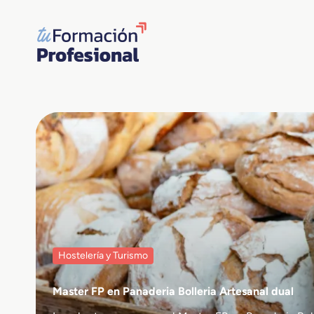
Saltar
al
contenido
Hostelería y Turismo
Master FP en Panaderia Bolleria Artesanal dual