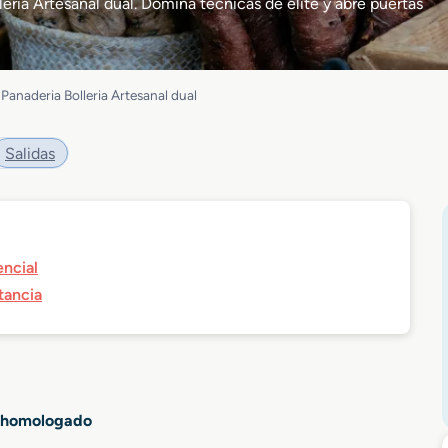
leria Artesanal dual. Domina técnicas de élite y abre puertas
Panaderia Bolleria Artesanal dual
Salidas
encial
tancia
al homologado