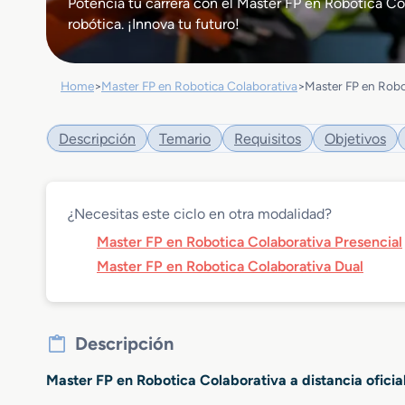
Potencia tu carrera con el Master FP en Robotica Col
robótica. ¡Innova tu futuro!
Home
>
Master FP en Robotica Colaborativa
>
Master FP en Robo
Descripción
Temario
Requisitos
Objetivos
¿Necesitas este ciclo en otra modalidad?
Master FP en Robotica Colaborativa Presencial
Master FP en Robotica Colaborativa Dual
Descripción
Master FP en Robotica Colaborativa a distancia ofici