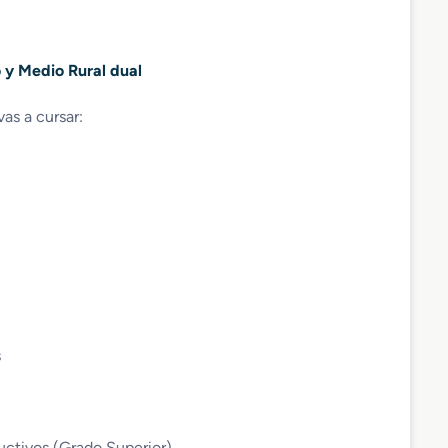
o y Medio Rural dual
vas a cursar:
s
ductivos (Grado Superior).