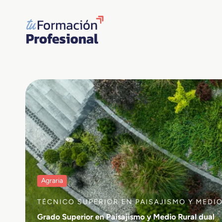
Saltar
al
contenido
Agraria
TÉCNICO SUPERIOR EN PAISAJISMO Y MEDI
Grado Superior en Paisajismo y Medio Rural dual