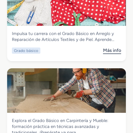
r
o
a
a
r
t
d
m
i
o
á
v
B
t
o
Textil, Confección y Piel
Impulsa tu carrera con el Grado Básico en Arreglo y
á
i
s
Grado Básico en Arreglo y Reparación
Reparación de Artículos Textiles y de Piel. Aprende…
s
c
de Artículos Textiles y de Piel
i
a
Más info
Grado básico
s
c
d
o
o
e
b
e
O
r
n
f
e
I
i
G
n
c
r
f
i
a
o
n
d
r
a
o
m
B
á
Madera, Mueble y Corcho
Explora el Grado Básico en Carpintería y Mueble:
á
t
Grado Básico en Carpintería y Mueble
formación práctica en técnicas avanzadas y
s
i
tradicionales. ¡Prepárate ya para…