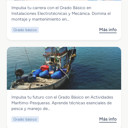
B
c
Fabricación Mecánica
Impulsa tu carrera con el Grado Básico en
á
i
Grado Básico en Instalaciones
Instalaciones Electrotécnicas y Mecánica. Domina el
s
ó
Electrotécnicas y Mecánica
montaje y mantenimiento en…
i
n
c
y
Más info
Grado básico
s
o
M
o
e
o
b
n
n
r
A
t
e
l
a
G
o
j
r
j
e
a
a
d
m
o
i
B
e
Marítimo y Pesquera
Impulsa tu futuro con el Grado Básico en Actividades
á
n
Grado Básico en Actividades Marítimo-
Marítimo-Pesqueras. Aprende técnicas esenciales de
s
t
Pesqueras
pesca y manejo de…
i
o
c
y
Más info
Grado básico
s
o
L
o