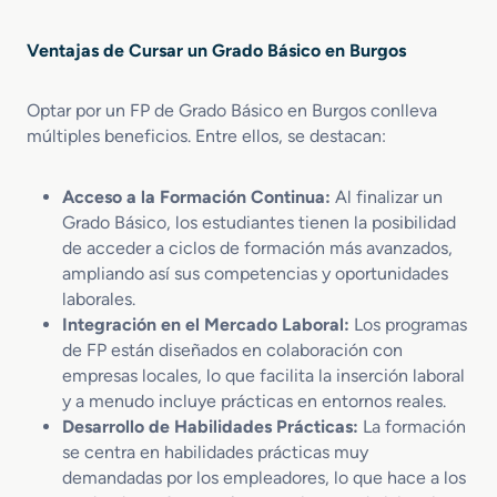
I
n
n
a
Ventajas de Cursar un Grado Básico en Burgos
f
d
o
e
Optar por un FP de Grado Básico en Burgos conlleva
r
r
m
múltiples beneficios. Entre ellos, se destacan:
í
á
a
t
y
Acceso a la Formación Continua:
Al finalizar un
i
P
Grado Básico, los estudiantes tienen la posibilidad
c
a
de acceder a ciclos de formación más avanzados,
a
s
ampliando así sus competencias y oportunidades
y
t
C
laborales.
e
o
l
Integración en el Mercado Laboral:
Los programas
m
e
de FP están diseñados en colaboración con
u
r
empresas locales, lo que facilita la inserción laboral
n
í
y a menudo incluye prácticas en entornos reales.
i
a
Desarrollo de Habilidades Prácticas:
La formación
c
se centra en habilidades prácticas muy
a
demandadas por los empleadores, lo que hace a los
c