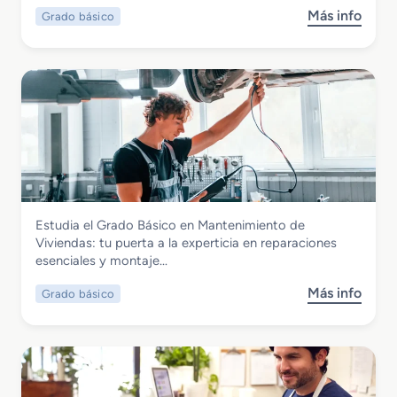
c
Más info
Grado básico
s
o
o
e
b
n
r
A
e
c
G
t
r
i
a
v
d
i
o
d
B
a
Instalación y Mantenimiento
Estudia el Grado Básico en Mantenimiento de
á
d
Grado Básico en Mantenimiento de
Viviendas: tu puerta a la experticia en reparaciones
s
e
Viviendas
esenciales y montaje…
i
s
c
A
Más info
Grado básico
s
o
g
o
e
r
b
n
o
r
R
p
e
e
e
G
f