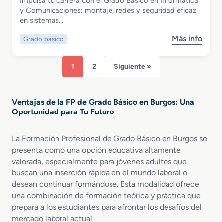
Impulsa tu carrera con el Grado Básico en Informática
á
a
d
Grado Básico en Informática y
y Comunicaciones: montaje, redes y seguridad eficaz
s
s
e
Comunicaciones
en sistemas…
i
A
P
c
l
i
Más info
Grado básico
s
o
i
e
o
e
m
l
b
n
e
1
2
Siguiente »
r
A
n
e
c
t
G
t
a
Ventajas de la FP de Grado Básico en Burgos: Una
r
i
r
Oportunidad para Tu Futuro
a
v
i
d
i
a
o
d
La Formación Profesional de Grado Básico en Burgos se
s
B
a
presenta como una opción educativa altamente
á
d
valorada, especialmente para jóvenes adultos que
s
e
buscan una inserción rápida en el mundo laboral o
i
s
desean continuar formándose. Esta modalidad ofrece
c
d
una combinación de formación teórica y práctica que
o
e
prepara a los estudiantes para afrontar los desafíos del
e
P
mercado laboral actual.
n
a