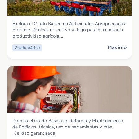
Agraria
Explora el Grado Básico en Actividades Agropecuarias:
Grado Básico en Actividades
Aprende técnicas de cultivo y riego para maximizar la
Agropecuarias
productividad agrícola….
Más info
Grado básico
s
o
b
r
e
G
r
a
d
o
B
Edificación y Obra civil
Domina el Grado Básico en Reforma y Mantenimiento
á
Grado Básico en Reforma y
de Edificios: técnica, uso de herramientas y más.
s
Mantenimiento de Edificios
¡Calidad garantizada!
i