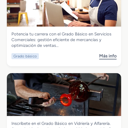
c
r
o
u
a
r
a
d
m
r
o
a
i
B
y
a
Comercio y Marketing
Potencia tu carrera con el Grado Básico en Servicios
á
M
s
Grado Básico en Servicios Comerciales
Comerciales: gestión eficiente de mercancías y
s
a
optimización de ventas…
i
n
c
t
Más info
Grado básico
s
o
e
o
e
n
b
n
i
r
M
m
e
a
i
G
n
e
r
t
n
a
e
t
d
n
o
o
i
d
B
m
e
Vidrio y Cerámica
Inscríbete en el Grado Básico en Vidriería y Alfarería.
á
i
E