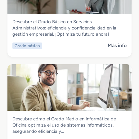
d
i
t
o
d
é
B
a
c
Administración y Gestión
Descubre el Grado Básico en Servicios
á
d
n
Grado Básico en Servicios
Administrativos: eficiencia y confidencialidad en la
s
e
i
Administrativos
gestión empresarial. ¡Optimiza tu futuro ahora!
i
s
c
c
M
a
Más info
Grado básico
s
o
a
s
o
e
r
y
b
n
í
M
r
F
t
e
e
a
i
c
G
b
m
á
r
r
o
n
a
i
-
i
d
c
P
c
o
a
e
a
B
c
s
Administración y Gestión
Descubre cómo el Grado Medio en Informática de
á
i
q
Grado Básico en Informática de Oficina
Oficina optimiza el uso de sistemas informáticos,
s
ó
u
asegurando eficiencia y…
i
n
e