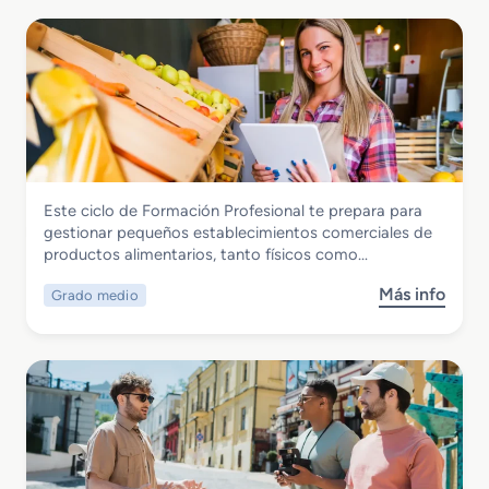
Hostelería y Turismo
Este ciclo de Formación Profesional te prepara para
Grado Medio en Comercialización de
gestionar pequeños establecimientos comerciales de
Productos Alimentarios
productos alimentarios, tanto físicos como…
Más info
Grado medio
s
o
b
r
e
G
r
a
d