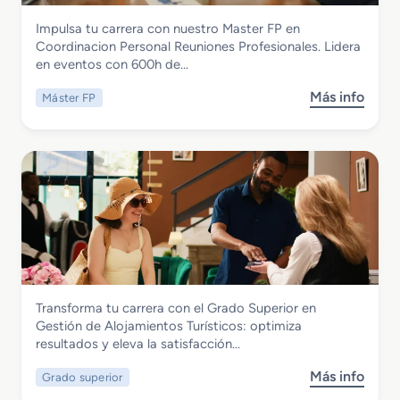
B
i
a
Hostelería y Turismo
Impulsa tu carrera con nuestro Master FP en
á
a
y
Master FP en Coordinacion Personal
Coordinacion Personal Reuniones Profesionales. Lidera
s
s
P
Reuniones Profesionales
en eventos con 600h de…
i
d
a
c
e
s
Más info
Máster FP
s
o
V
t
o
e
i
e
b
n
a
l
r
C
j
e
e
o
e
r
M
c
s
í
a
i
y
a
s
n
G
t
a
e
e
y
s
r
R
t
Hostelería y Turismo
Transforma tu carrera con el Grado Superior en
F
e
i
Grado Superior en Gestión de
Gestión de Alojamientos Turísticos: optimiza
P
s
ó
Alojamientos Turísticos
resultados y eleva la satisfacción…
e
t
n
n
a
d
Más info
Grado superior
s
C
u
e