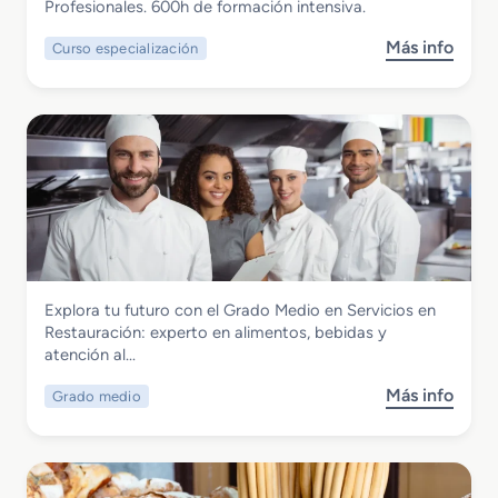
Personal Reuniones Profesionales
Profesionales. 600h de formación intensiva.
i
e
e
c
r
s
Más info
Curso especialización
s
o
i
t
o
e
a
a
b
n
A
u
r
A
r
r
e
l
t
a
C
o
e
c
u
j
s
i
r
a
a
ó
s
m
n
n
o
i
a
d
e
l
Hostelería y Turismo
Explora tu futuro con el Grado Medio en Servicios en
e
n
Grado Medio en Servicios en
Restauración: experto en alimentos, bebidas y
E
t
Restauración
atención al…
s
o
p
y
Más info
Grado medio
s
e
L
o
c
a
b
i
v
r
a
a