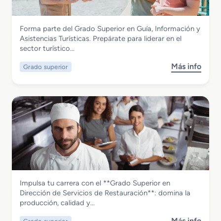
o
M
Hostelería y Turismo
Forma parte del Grado Superior en Guía, Información y
e
Grado Superior en Guía, Información y
Asistencias Turísticas. Prepárate para liderar en el
d
Asistencias Turísticas
sector turístico…
i
o
Más info
Grado superior
s
e
o
n
b
C
r
o
e
m
G
e
r
r
a
c
d
i
o
a
S
l
Hostelería y Turismo
Impulsa tu carrera con el **Grado Superior en
u
i
Grado Superior en Dirección de
Dirección de Servicios de Restauración**: domina la
p
z
Servicios de Restauración
producción, calidad y…
e
a
r
c
Más info