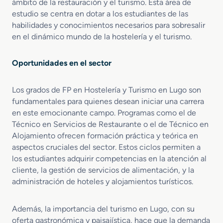
ámbito de la restauración y el turismo. Esta área de
o
d
í
estudio se centra en dotar a los estudiantes de las
e
e
s
n
habilidades y conocimientos necesarios para sobresalir
C
t
C
o
en el dinámico mundo de la hostelería y el turismo.
i
o
c
c
c
i
o
Oportunidades en el sector
i
n
s
n
a
a
Los grados de FP en Hostelería y Turismo en Lugo son
y
fundamentales para quienes desean iniciar una carrera
G
en este emocionante campo. Programas como el de
a
Técnico en Servicios de Restaurante o el de Técnico en
s
Alojamiento ofrecen formación práctica y teórica en
t
aspectos cruciales del sector. Estos ciclos permiten a
r
los estudiantes adquirir competencias en la atención al
o
cliente, la gestión de servicios de alimentación, y la
n
o
administración de hoteles y alojamientos turísticos.
m
í
Además, la importancia del turismo en Lugo, con su
a
oferta gastronómica y paisajística, hace que la demanda