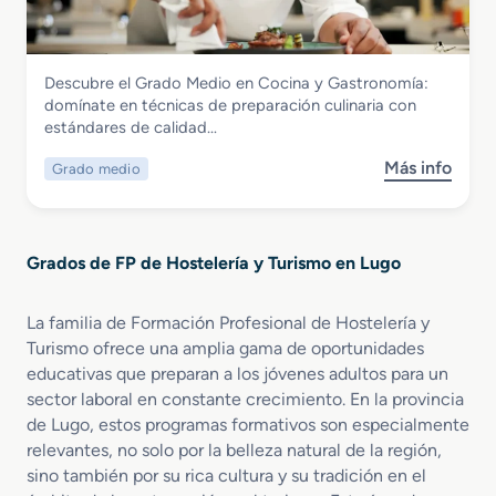
d
t
n
o
i
i
S
ó
o
Hostelería y Turismo
Descubre el Grado Medio en Cocina y Gastronomía:
u
n
n
Grado Medio en Cocina y Gastronomía
domínate en técnicas de preparación culinaria con
p
d
e
estándares de calidad…
e
e
s
r
A
P
Más info
Grado medio
s
i
l
r
o
o
o
o
b
r
j
f
r
e
a
e
Grados de FP de Hostelería y Turismo en Lugo
e
n
m
s
G
D
i
i
r
i
e
La familia de Formación Profesional de Hostelería y
o
a
r
n
n
Turismo ofrece una amplia gama de oportunidades
d
e
t
a
educativas que preparan a los jóvenes adultos para un
o
c
o
l
sector laboral en constante crecimiento. En la provincia
M
c
s
e
de Lugo, estos programas formativos son especialmente
e
i
T
s
relevantes, no solo por la belleza natural de la región,
d
ó
u
sino también por su rica cultura y su tradición en el
i
n
r