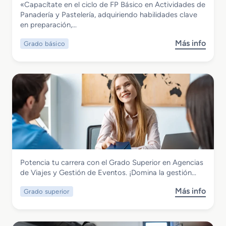
«Capacítate en el ciclo de FP Básico en Actividades de
e
e
r
Grado Básico en Actividades de
Panadería y Pastelería, adquiriendo habilidades clave
E
n
s
Panadería y Pastelería
en preparación,…
s
R
o
p
e
n
Más info
Grado básico
s
e
s
a
o
c
t
l
b
i
a
R
r
a
u
e
e
l
r
u
G
i
a
n
r
z
c
i
a
a
i
o
d
c
ó
n
o
i
n
e
B
ó
s
Hostelería y Turismo
Potencia tu carrera con el Grado Superior en Agencias
á
n
P
Grado Superior en Agencias de Viajes y
de Viajes y Gestión de Eventos. ¡Domina la gestión…
s
P
r
Gestión de Eventos
i
a
o
Más info
Grado superior
s
c
n
f
o
o
a
e
b
e
d
s