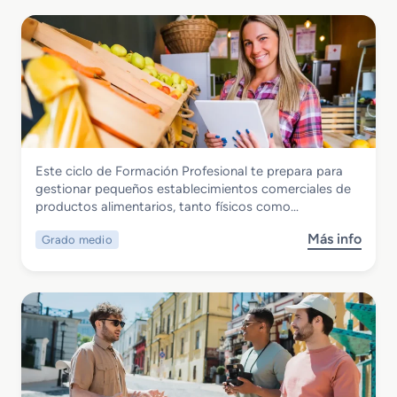
Hostelería y Turismo
Este ciclo de Formación Profesional te prepara para
Grado Medio en Comercialización de
gestionar pequeños establecimientos comerciales de
Productos Alimentarios
productos alimentarios, tanto físicos como…
Más info
Grado medio
s
o
b
r
e
G
r
a
d