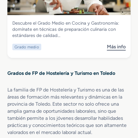
d
t
n
o
i
i
S
ó
o
Hostelería y Turismo
Descubre el Grado Medio en Cocina y Gastronomía:
u
n
n
Grado Medio en Cocina y Gastronomía
domínate en técnicas de preparación culinaria con
p
d
e
estándares de calidad…
e
e
s
r
A
P
Más info
Grado medio
s
i
l
r
o
o
o
o
b
r
j
f
r
e
a
e
Grados de FP de Hostelería y Turismo en Toledo
e
n
m
s
G
D
i
i
r
i
e
La familia de FP de Hostelería y Turismo es una de las
o
a
r
n
n
áreas de formación más relevantes y dinámicas en la
d
e
t
a
provincia de Toledo. Este sector no solo ofrece una
o
c
o
l
amplia gama de oportunidades laborales, sino que
M
c
s
e
también permite a los jóvenes desarrollar habilidades
e
i
T
s
prácticas y conocimientos teóricos que son altamente
d
ó
u
valorados en el mercado laboral actual.
i
n
r