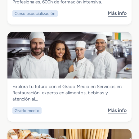
Personal Reuniones Profesionales
Profesionales. 600h de formación intensiva.
i
e
e
c
r
s
Más info
Curso especialización
s
o
i
t
o
e
a
a
b
n
A
u
r
A
r
r
e
l
t
a
C
o
e
c
u
j
s
i
r
a
a
ó
s
m
n
n
o
i
a
d
e
l
Hostelería y Turismo
Explora tu futuro con el Grado Medio en Servicios en
e
n
Grado Medio en Servicios en
Restauración: experto en alimentos, bebidas y
E
t
Restauración
atención al…
s
o
p
y
Más info
Grado medio
s
e
L
o
c
a
b
i
v
r
a
a