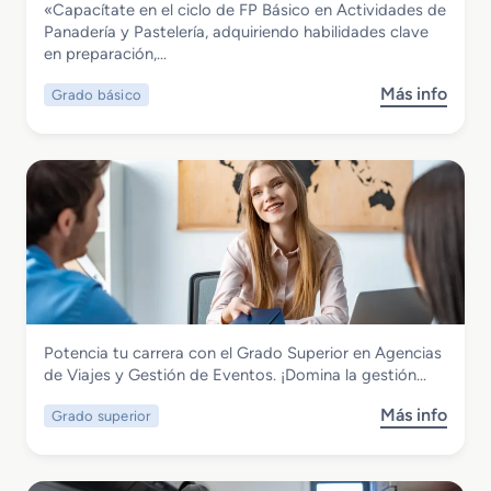
«Capacítate en el ciclo de FP Básico en Actividades de
e
e
r
Grado Básico en Actividades de
Panadería y Pastelería, adquiriendo habilidades clave
E
n
s
Panadería y Pastelería
en preparación,…
s
R
o
p
e
n
Más info
Grado básico
s
e
s
a
o
c
t
l
b
i
a
R
r
a
u
e
e
l
r
u
G
i
a
n
r
z
c
i
a
a
i
o
d
c
ó
n
o
i
n
e
B
ó
s
Hostelería y Turismo
Potencia tu carrera con el Grado Superior en Agencias
á
n
P
Grado Superior en Agencias de Viajes y
de Viajes y Gestión de Eventos. ¡Domina la gestión…
s
P
r
Gestión de Eventos
i
a
o
Más info
Grado superior
s
c
n
f
o
o
a
e
b
e
d
s