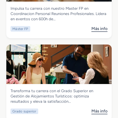
B
i
a
Hostelería y Turismo
Impulsa tu carrera con nuestro Master FP en
á
a
y
Master FP en Coordinacion Personal
Coordinacion Personal Reuniones Profesionales. Lidera
s
s
P
Reuniones Profesionales
en eventos con 600h de…
i
d
a
c
e
s
Más info
Máster FP
s
o
V
t
o
e
i
e
b
n
a
l
r
C
j
e
e
o
e
r
M
c
s
í
a
i
y
a
s
n
G
t
a
e
e
y
s
r
R
t
Hostelería y Turismo
Transforma tu carrera con el Grado Superior en
F
e
i
Grado Superior en Gestión de
Gestión de Alojamientos Turísticos: optimiza
P
s
ó
Alojamientos Turísticos
resultados y eleva la satisfacción…
e
t
n
n
a
d
Más info
Grado superior
s
C
u
e