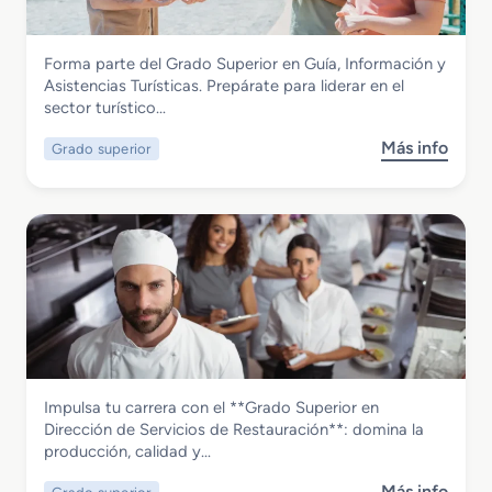
o
M
Hostelería y Turismo
Forma parte del Grado Superior en Guía, Información y
e
Grado Superior en Guía, Información y
Asistencias Turísticas. Prepárate para liderar en el
d
Asistencias Turísticas
sector turístico…
i
o
Más info
Grado superior
s
e
o
n
b
C
r
o
e
m
G
e
r
r
a
c
d
i
o
a
S
l
Hostelería y Turismo
Impulsa tu carrera con el **Grado Superior en
u
i
Grado Superior en Dirección de
Dirección de Servicios de Restauración**: domina la
p
z
Servicios de Restauración
producción, calidad y…
e
a
r
c
Más info