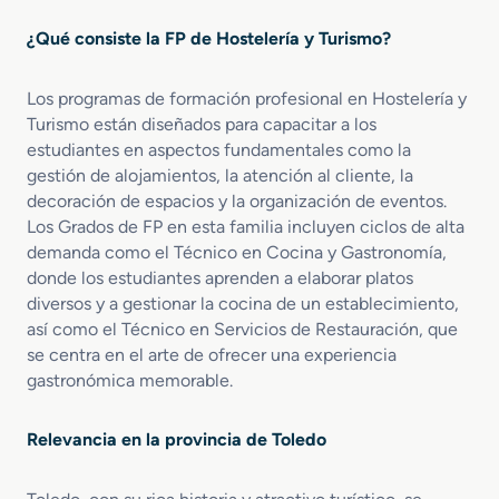
o
d
í
e
e
s
¿Qué consiste la FP de Hostelería y Turismo?
n
C
t
C
o
i
Los programas de formación profesional en Hostelería y
o
c
c
Turismo están diseñados para capacitar a los
c
i
o
i
estudiantes en aspectos fundamentales como la
n
s
n
a
gestión de alojamientos, la atención al cliente, la
a
decoración de espacios y la organización de eventos.
y
Los Grados de FP en esta familia incluyen ciclos de alta
G
demanda como el Técnico en Cocina y Gastronomía,
a
donde los estudiantes aprenden a elaborar platos
s
diversos y a gestionar la cocina de un establecimiento,
t
así como el Técnico en Servicios de Restauración, que
r
se centra en el arte de ofrecer una experiencia
o
gastronómica memorable.
n
o
m
Relevancia en la provincia de Toledo
í
a