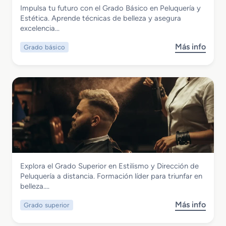
Imagen Personal
Impulsa tu futuro con el Grado Básico en Peluquería y
e
Grado Básico en Peluquería y Estética
Estética. Aprende técnicas de belleza y asegura
d
excelencia…
i
o
Más info
Grado básico
s
e
o
n
b
P
r
e
e
l
G
u
r
q
a
u
d
e
o
r
B
í
Imagen Personal
Explora el Grado Superior en Estilismo y Dirección de
á
a
Grado Superior en Estilismo y Dirección
Peluquería a distancia. Formación líder para triunfar en
s
y
de Peluquería
belleza….
i
C
c
o
Más info
Grado superior
s
o
s
o
e
m