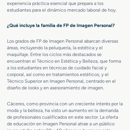
experiencia práctica esencial que prepara a los
o
I
estudiantes para el dinámico mercado laboral de hoy.
e
n
n
t
E
e
¿Qué incluye la familia de FP de Imagen Personal?
s
g
t
r
é
a
Los grados de FP de Imagen Personal abarcan diversas
t
l
áreas, incluyendo la peluquería, la estética y el
i
y
maquillaje. Entre los ciclos más destacados se
c
B
encuentran el Técnico en Estética y Belleza, que forma
a
i
a los estudiantes en técnicas de cuidado facial y
y
e
corporal, así como en tratamientos estéticos, y el
B
n
Técnico Superior en Imagen Personal, centrado en el
e
e
diseño de looks y en asesoramiento de imagen.
l
s
l
t
e
a
Cáceres, como provincia con un creciente interés por la
z
r
moda y la belleza, ha visto un aumento en la demanda
a
de profesionales cualificados en este sector. La oferta
de educación en Imagen Personal atrae a un público