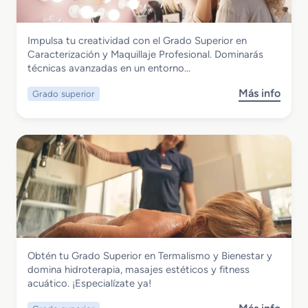
i
o
l
S
i
Imagen Personal
Impulsa tu creatividad con el Grado Superior en
u
s
Grado Superior en Caracterización y
Caracterización y Maquillaje Profesional. Dominarás
p
m
Maquillaje Profesional
técnicas avanzadas en un entorno…
e
o
r
y
Más info
Grado superior
s
i
D
o
o
i
b
r
r
r
e
e
e
n
c
G
A
c
r
s
i
a
e
ó
d
s
n
o
o
d
S
r
e
Imagen Personal
Obtén tu Grado Superior en Termalismo y Bienestar y
u
í
P
Grado Superior en Termalismo y
domina hidroterapia, masajes estéticos y fitness
p
a
e
Bienestar
acuático. ¡Especialízate ya!
e
d
l
r
e
u