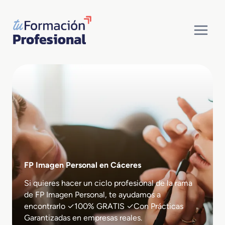
Saltar
al
contenido
FP Imagen Personal en Cáceres
Si quieres hacer un ciclo profesional de la rama
de FP Imagen Personal, te ayudamos a
encontrarlo ✓100% GRATIS ✓Con Prácticas
Garantizadas en empresas reales.