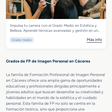
r
e
M
a
a
r
a
t
d
m
q
i
o
a
u
v
S
l
i
a
Imagen Personal
Impulsa tu carrera con el Grado Medio en Estética y
u
i
l
Grado Medio en Estética y Belleza
Belleza. Aprende técnicas avanzadas y gestión en un…
p
s
l
e
m
a
Más info
Grado medio
s
r
o
j
o
i
y
e
b
o
B
P
r
r
i
r
Grados de FP de Imagen Personal en Cáceres
e
e
e
o
G
n
n
f
r
E
e
La familia de Formación Profesional de Imagen Personal
e
a
s
s
s
en Cáceres ofrece una amplia gama de oportunidades
d
t
t
i
educativas y profesionales dirigidas principalmente a
o
é
a
o
jóvenes adultos que buscan desarrollar su creatividad y
M
t
r
n
habilidades en el mundo de la estética y el cuidado
e
i
a
personal. Esta familia de FP no solo se centra en la
d
c
l
formación teórica, sino que proporciona una
i
a