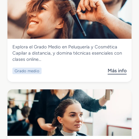
Imagen Personal
Explora el Grado Medio en Peluquería y Cosmética
Grado Medio en Peluquería y Cosmética
Capilar a distancia, y domina técnicas esenciales con
Capilar
clases online…
Más info
Grado medio
s
o
b
r
e
G
r
a
d
o
M