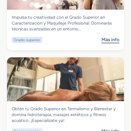
i
o
l
S
i
Imagen Personal
Impulsa tu creatividad con el Grado Superior en
u
s
Grado Superior en Caracterización y
Caracterización y Maquillaje Profesional. Dominarás
p
m
Maquillaje Profesional
técnicas avanzadas en un entorno…
e
o
r
y
Más info
Grado superior
s
i
D
o
o
i
b
r
r
r
e
e
e
n
c
G
A
c
r
s
i
a
e
ó
d
s
n
o
o
d
S
r
e
Imagen Personal
Obtén tu Grado Superior en Termalismo y Bienestar y
u
í
P
Grado Superior en Termalismo y
domina hidroterapia, masajes estéticos y fitness
p
a
e
Bienestar
acuático. ¡Especialízate ya!
e
d
l
r
e
u