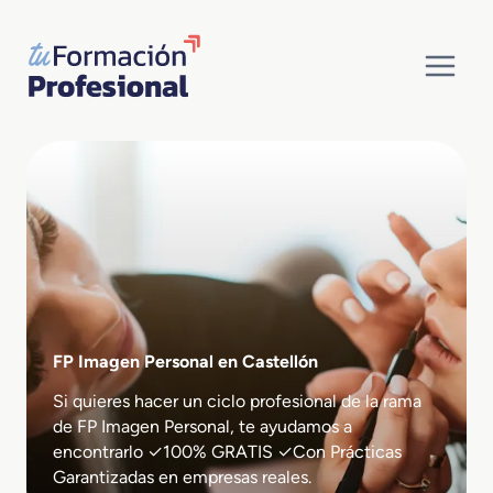
Saltar
al
contenido
FP Imagen Personal en Castellón
Si quieres hacer un ciclo profesional de la rama
de FP Imagen Personal, te ayudamos a
encontrarlo ✓100% GRATIS ✓Con Prácticas
Garantizadas en empresas reales.