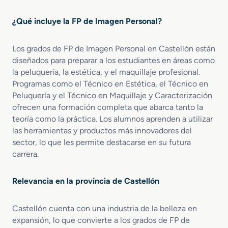
o
I
e
n
¿Qué incluye la FP de Imagen Personal?
n
t
E
e
Los grados de FP de Imagen Personal en Castellón están
s
g
diseñados para preparar a los estudiantes en áreas como
t
r
é
a
la peluquería, la estética, y el maquillaje profesional.
t
l
Programas como el Técnico en Estética, el Técnico en
i
y
Peluquería y el Técnico en Maquillaje y Caracterización
c
B
ofrecen una formación completa que abarca tanto la
a
i
teoría como la práctica. Los alumnos aprenden a utilizar
y
e
las herramientas y productos más innovadores del
B
n
sector, lo que les permite destacarse en su futura
e
e
carrera.
l
s
l
t
e
a
Relevancia en la provincia de Castellón
z
r
a
Castellón cuenta con una industria de la belleza en
expansión, lo que convierte a los grados de FP de