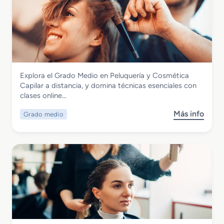
Imagen Personal
Explora el Grado Medio en Peluquería y Cosmética
Grado Medio en Peluquería y Cosmética
Capilar a distancia, y domina técnicas esenciales con
Capilar
clases online…
Más info
Grado medio
s
o
b
r
e
G
r
a
d
o
M