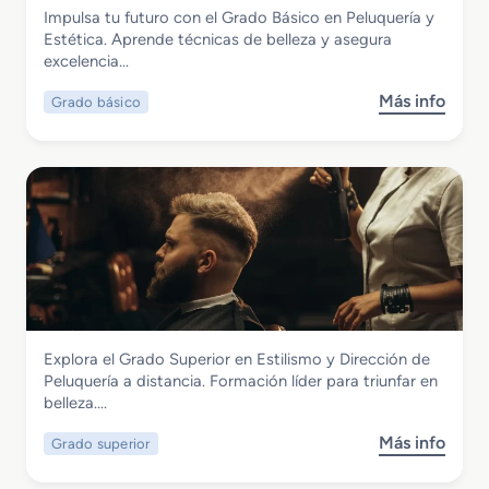
Imagen Personal
Impulsa tu futuro con el Grado Básico en Peluquería y
e
Grado Básico en Peluquería y Estética
Estética. Aprende técnicas de belleza y asegura
d
excelencia…
i
o
Más info
Grado básico
s
e
o
n
b
P
r
e
e
l
G
u
r
q
a
u
d
e
o
r
B
í
Imagen Personal
Explora el Grado Superior en Estilismo y Dirección de
á
a
Grado Superior en Estilismo y Dirección
Peluquería a distancia. Formación líder para triunfar en
s
y
de Peluquería
belleza….
i
C
c
o
Más info
Grado superior
s
o
s
o
e
m