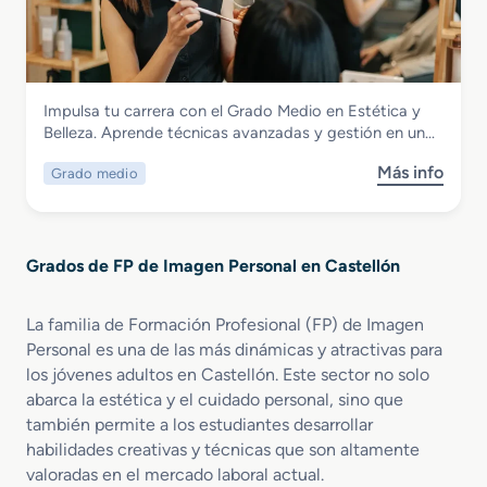
r
e
M
a
a
r
a
t
d
m
q
i
o
a
u
v
S
l
i
a
Imagen Personal
Impulsa tu carrera con el Grado Medio en Estética y
u
i
l
Grado Medio en Estética y Belleza
Belleza. Aprende técnicas avanzadas y gestión en un…
p
s
l
e
m
a
Más info
Grado medio
s
r
o
j
o
i
y
e
b
o
B
P
r
r
i
r
Grados de FP de Imagen Personal en Castellón
e
e
e
o
G
n
n
f
r
E
e
La familia de Formación Profesional (FP) de Imagen
e
a
s
s
s
Personal es una de las más dinámicas y atractivas para
d
t
t
i
los jóvenes adultos en Castellón. Este sector no solo
o
é
a
o
abarca la estética y el cuidado personal, sino que
M
t
r
n
también permite a los estudiantes desarrollar
e
i
a
habilidades creativas y técnicas que son altamente
d
c
l
valoradas en el mercado laboral actual.
i
a