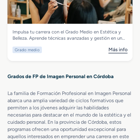
r
e
M
a
a
r
a
t
d
m
q
i
o
a
u
v
S
l
i
a
Imagen Personal
Impulsa tu carrera con el Grado Medio en Estética y
u
i
l
Grado Medio en Estética y Belleza
Belleza. Aprende técnicas avanzadas y gestión en un…
p
s
l
e
m
a
Más info
Grado medio
s
r
o
j
o
i
y
e
b
o
B
P
r
r
i
r
Grados de FP de Imagen Personal en Córdoba
e
e
e
o
G
n
n
f
r
E
e
La familia de Formación Profesional en Imagen Personal
e
a
s
s
s
abarca una amplia variedad de ciclos formativos que
d
t
t
i
permiten a los jóvenes adquirir las habilidades
o
é
a
o
necesarias para destacar en el mundo de la estética y el
M
t
r
n
cuidado personal. En la provincia de Córdoba, estos
e
i
a
programas ofrecen una oportunidad excepcional para
d
c
l
aquellos interesados en emprender una carrera en este
i
a