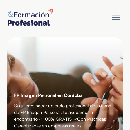
Saltar
al
contenido
FP Imagen Personal en Córdoba
Si quieres hacer un ciclo profesional de la rama
de FP Imagen Personal, te ayudamos a
encontrarlo ✓100% GRATIS ✓Con Prácticas
Garantizadas en empresas reales.