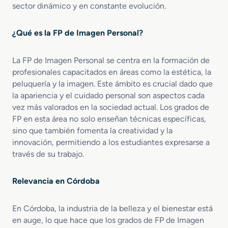
sector dinámico y en constante evolución.
o
I
e
n
n
t
¿Qué es la FP de Imagen Personal?
E
e
s
g
La FP de Imagen Personal se centra en la formación de
t
r
é
a
profesionales capacitados en áreas como la estética, la
t
l
peluquería y la imagen. Este ámbito es crucial dado que
i
y
la apariencia y el cuidado personal son aspectos cada
c
B
vez más valorados en la sociedad actual. Los grados de
a
i
FP en esta área no solo enseñan técnicas específicas,
y
e
sino que también fomenta la creatividad y la
B
n
innovación, permitiendo a los estudiantes expresarse a
e
e
través de su trabajo.
l
s
l
t
e
a
Relevancia en Córdoba
z
r
a
En Córdoba, la industria de la belleza y el bienestar está
en auge, lo que hace que los grados de FP de Imagen