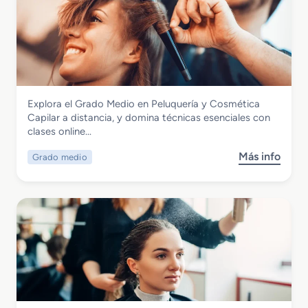
Imagen Personal
Explora el Grado Medio en Peluquería y Cosmética
Grado Medio en Peluquería y Cosmética
Capilar a distancia, y domina técnicas esenciales con
Capilar
clases online…
Más info
Grado medio
s
o
b
r
e
G
r
a
d
o
M