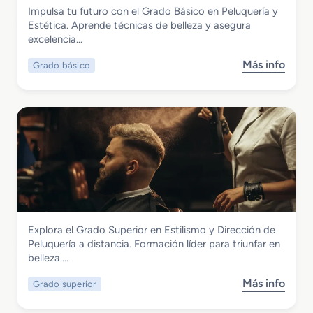
Imagen Personal
Impulsa tu futuro con el Grado Básico en Peluquería y
e
Grado Básico en Peluquería y Estética
Estética. Aprende técnicas de belleza y asegura
d
excelencia…
i
o
Más info
Grado básico
s
e
o
n
b
P
r
e
e
l
G
u
r
q
a
u
d
e
o
r
B
í
Imagen Personal
Explora el Grado Superior en Estilismo y Dirección de
á
a
Grado Superior en Estilismo y Dirección
Peluquería a distancia. Formación líder para triunfar en
s
y
de Peluquería
belleza….
i
C
c
o
Más info
Grado superior
s
o
s
o
e
m