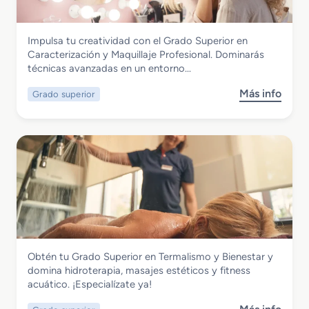
i
o
l
S
i
Imagen Personal
Impulsa tu creatividad con el Grado Superior en
u
s
Grado Superior en Caracterización y
Caracterización y Maquillaje Profesional. Dominarás
p
m
Maquillaje Profesional
técnicas avanzadas en un entorno…
e
o
r
y
Más info
Grado superior
s
i
D
o
o
i
b
r
r
r
e
e
e
n
c
G
A
c
r
s
i
a
e
ó
d
s
n
o
o
d
S
r
e
Imagen Personal
Obtén tu Grado Superior en Termalismo y Bienestar y
u
í
P
Grado Superior en Termalismo y
domina hidroterapia, masajes estéticos y fitness
p
a
e
Bienestar
acuático. ¡Especialízate ya!
e
d
l
r
e
u