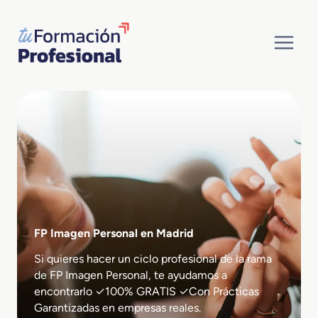
Saltar
al
contenido
FP Imagen Personal en Madrid
Si quieres hacer un ciclo profesional de la rama
de FP Imagen Personal, te ayudamos a
encontrarlo ✓100% GRATIS ✓Con Prácticas
Garantizadas en empresas reales.