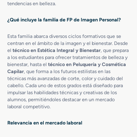
tendencias en belleza.
o
I
e
n
n
t
¿Qué incluye la familia de FP de Imagen Personal?
E
e
s
g
Esta familia abarca diversos ciclos formativos que se
t
r
é
a
centran en el ámbito de la imagen y el bienestar. Desde
t
l
el
técnico en Estética Integral y Bienestar
, que prepara
i
y
a los estudiantes para ofrecer tratamientos de belleza y
c
B
bienestar, hasta el
técnico en Peluquería y Cosmética
a
i
Capilar
, que forma a los futuros estilistas en las
y
e
técnicas más avanzadas de corte, color y cuidado del
B
n
cabello. Cada uno de estos grados está diseñado para
e
e
impulsar las habilidades técnicas y creativas de los
l
s
alumnos, permitiéndoles destacar en un mercado
l
t
laboral competitivo.
e
a
z
r
a
Relevancia en el mercado laboral