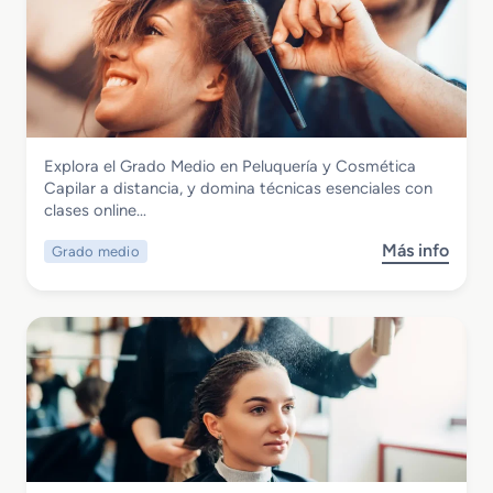
Imagen Personal
Explora el Grado Medio en Peluquería y Cosmética
Grado Medio en Peluquería y Cosmética
Capilar a distancia, y domina técnicas esenciales con
Capilar
clases online…
Más info
Grado medio
s
o
b
r
e
G
r
a
d
o
M