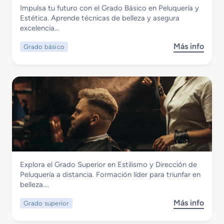
Imagen Personal
Impulsa tu futuro con el Grado Básico en Peluquería y
e
Grado Básico en Peluquería y Estética
Estética. Aprende técnicas de belleza y asegura
d
excelencia…
i
o
Más info
Grado básico
s
e
o
n
b
P
r
e
e
l
G
u
r
q
a
u
d
e
o
r
B
í
Imagen Personal
Explora el Grado Superior en Estilismo y Dirección de
á
a
Grado Superior en Estilismo y Dirección
Peluquería a distancia. Formación líder para triunfar en
s
y
de Peluquería
belleza….
i
C
c
o
Más info
Grado superior
s
o
s
o
e
m