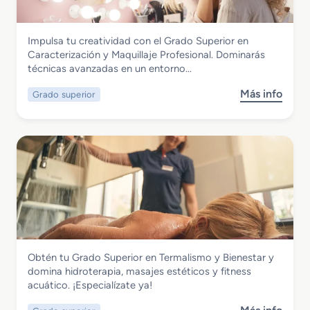
i
o
l
S
i
Imagen Personal
Impulsa tu creatividad con el Grado Superior en
u
s
Grado Superior en Caracterización y
Caracterización y Maquillaje Profesional. Dominarás
p
m
Maquillaje Profesional
técnicas avanzadas en un entorno…
e
o
r
y
Más info
Grado superior
s
i
D
o
o
i
b
r
r
r
e
e
e
n
c
G
A
c
r
s
i
a
e
ó
d
s
n
o
o
d
S
r
e
Imagen Personal
Obtén tu Grado Superior en Termalismo y Bienestar y
u
í
P
Grado Superior en Termalismo y
domina hidroterapia, masajes estéticos y fitness
p
a
e
Bienestar
acuático. ¡Especialízate ya!
e
d
l
r
e
u