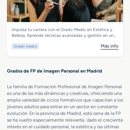
r
e
M
a
a
r
a
t
d
m
q
i
o
a
u
v
S
l
i
a
Imagen Personal
Impulsa tu carrera con el Grado Medio en Estética y
u
i
l
Grado Medio en Estética y Belleza
Belleza. Aprende técnicas avanzadas y gestión en un…
p
s
l
e
m
a
Más info
Grado medio
s
r
o
j
o
i
y
e
b
o
B
P
r
r
i
r
Grados de FP de Imagen Personal en Madrid
e
e
e
o
G
n
n
f
r
E
e
La familia de Formación Profesional de Imagen Personal
e
a
s
s
s
es una de las más dinámicas y creativas, ofreciendo una
d
t
t
i
amplia variedad de ciclos formativos que capacitan a los
o
é
a
o
jóvenes adultos para entrar en un sector en constante
M
t
r
n
evolución. En la provincia de Madrid, esta rama de la FP
e
i
a
se ha vuelto especialmente relevante, dado el creciente
d
c
l
interés en el cuidado personal, la estética y las últimas
i
a