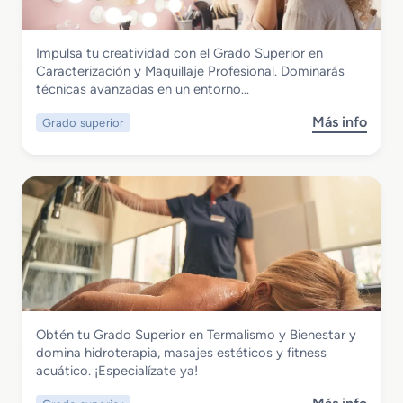
i
o
l
S
i
Imagen Personal
Impulsa tu creatividad con el Grado Superior en
u
s
Grado Superior en Caracterización y
Caracterización y Maquillaje Profesional. Dominarás
p
m
Maquillaje Profesional
técnicas avanzadas en un entorno…
e
o
r
y
Más info
Grado superior
s
i
D
o
o
i
b
r
r
r
e
e
e
n
c
G
A
c
r
s
i
a
e
ó
d
s
n
o
o
d
S
r
e
Imagen Personal
Obtén tu Grado Superior en Termalismo y Bienestar y
u
í
P
Grado Superior en Termalismo y
domina hidroterapia, masajes estéticos y fitness
p
a
e
Bienestar
acuático. ¡Especialízate ya!
e
d
l
r
e
u