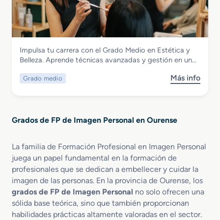
r
e
M
a
a
r
a
t
d
m
q
i
o
a
u
v
S
l
i
a
Imagen Personal
Impulsa tu carrera con el Grado Medio en Estética y
u
i
l
Grado Medio en Estética y Belleza
Belleza. Aprende técnicas avanzadas y gestión en un…
p
s
l
e
m
a
Más info
Grado medio
s
r
o
j
o
i
y
e
b
o
B
P
r
r
i
r
Grados de FP de Imagen Personal en Ourense
e
e
e
o
G
n
n
f
r
E
e
La familia de Formación Profesional en Imagen Personal
e
a
s
s
s
juega un papel fundamental en la formación de
d
t
t
i
profesionales que se dedican a embellecer y cuidar la
o
é
a
o
imagen de las personas. En la provincia de Ourense, los
M
t
r
n
grados de FP de Imagen Personal
no solo ofrecen una
e
i
a
sólida base teórica, sino que también proporcionan
d
c
l
habilidades prácticas altamente valoradas en el sector.
i
a