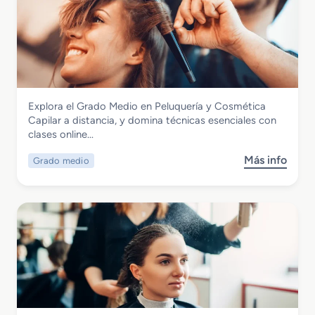
Imagen Personal
Explora el Grado Medio en Peluquería y Cosmética
Grado Medio en Peluquería y Cosmética
Capilar a distancia, y domina técnicas esenciales con
Capilar
clases online…
Más info
Grado medio
s
o
b
r
e
G
r
a
d
o
M