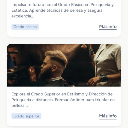
Imagen Personal
Impulsa tu futuro con el Grado Básico en Peluquería y
e
Grado Básico en Peluquería y Estética
Estética. Aprende técnicas de belleza y asegura
d
excelencia…
i
o
Más info
Grado básico
s
e
o
n
b
P
r
e
e
l
G
u
r
q
a
u
d
e
o
r
B
í
Imagen Personal
Explora el Grado Superior en Estilismo y Dirección de
á
a
Grado Superior en Estilismo y Dirección
Peluquería a distancia. Formación líder para triunfar en
s
y
de Peluquería
belleza….
i
C
c
o
Más info
Grado superior
s
o
s
o
e
m