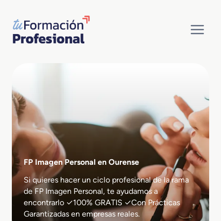
Saltar
al
contenido
FP Imagen Personal en Ourense
Si quieres hacer un ciclo profesional de la rama
de FP Imagen Personal, te ayudamos a
encontrarlo ✓100% GRATIS ✓Con Prácticas
Garantizadas en empresas reales.