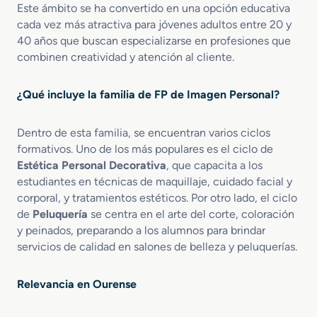
Este ámbito se ha convertido en una opción educativa
o
I
cada vez más atractiva para jóvenes adultos entre 20 y
e
n
n
t
40 años que buscan especializarse en profesiones que
E
e
combinen creatividad y atención al cliente.
s
g
t
r
¿Qué incluye la familia de FP de Imagen Personal?
é
a
t
l
i
y
Dentro de esta familia, se encuentran varios ciclos
c
B
formativos. Uno de los más populares es el ciclo de
a
i
Estética Personal Decorativa
, que capacita a los
y
e
estudiantes en técnicas de maquillaje, cuidado facial y
B
n
corporal, y tratamientos estéticos. Por otro lado, el ciclo
e
e
de
Peluquería
se centra en el arte del corte, coloración
l
s
y peinados, preparando a los alumnos para brindar
l
t
servicios de calidad en salones de belleza y peluquerías.
e
a
z
r
a
Relevancia en Ourense