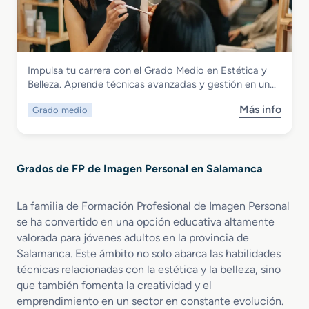
r
e
M
a
a
r
a
t
d
m
q
i
o
a
u
v
S
l
i
a
Imagen Personal
Impulsa tu carrera con el Grado Medio en Estética y
u
i
l
Grado Medio en Estética y Belleza
Belleza. Aprende técnicas avanzadas y gestión en un…
p
s
l
e
m
a
Más info
Grado medio
s
r
o
j
o
i
y
e
b
o
B
P
r
r
i
r
Grados de FP de Imagen Personal en Salamanca
e
e
e
o
G
n
n
f
r
E
e
La familia de Formación Profesional de Imagen Personal
e
a
s
s
s
se ha convertido en una opción educativa altamente
d
t
t
i
valorada para jóvenes adultos en la provincia de
o
é
a
o
Salamanca. Este ámbito no solo abarca las habilidades
M
t
r
n
técnicas relacionadas con la estética y la belleza, sino
e
i
a
que también fomenta la creatividad y el
d
c
l
emprendimiento en un sector en constante evolución.
i
a