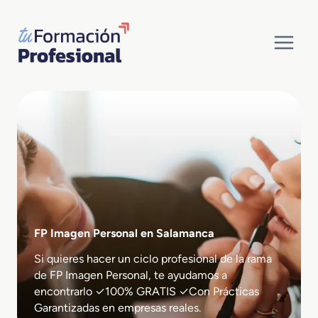
Saltar
al
contenido
FP Imagen Personal en Salamanca
Si quieres hacer un ciclo profesional de la rama
de FP Imagen Personal, te ayudamos a
encontrarlo ✓100% GRATIS ✓Con Prácticas
Garantizadas en empresas reales.