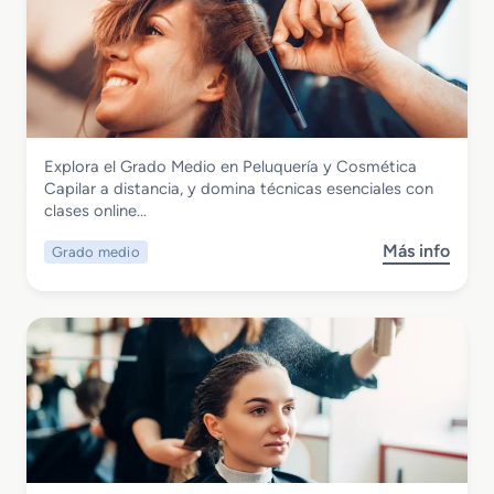
Imagen Personal
Explora el Grado Medio en Peluquería y Cosmética
Grado Medio en Peluquería y Cosmética
Capilar a distancia, y domina técnicas esenciales con
Capilar
clases online…
Más info
Grado medio
s
o
b
r
e
G
r
a
d
o
M