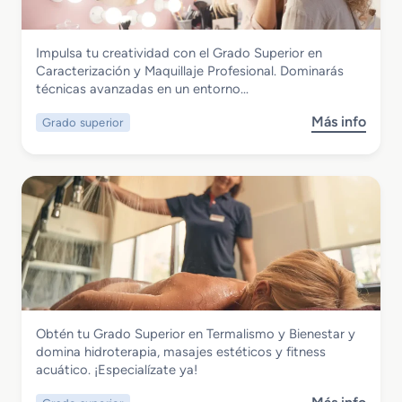
i
o
l
S
i
Imagen Personal
Impulsa tu creatividad con el Grado Superior en
u
s
Grado Superior en Caracterización y
Caracterización y Maquillaje Profesional. Dominarás
p
m
Maquillaje Profesional
técnicas avanzadas en un entorno…
e
o
r
y
Más info
Grado superior
s
i
D
o
o
i
b
r
r
r
e
e
e
n
c
G
A
c
r
s
i
a
e
ó
d
s
n
o
o
d
S
r
e
Imagen Personal
Obtén tu Grado Superior en Termalismo y Bienestar y
u
í
P
Grado Superior en Termalismo y
domina hidroterapia, masajes estéticos y fitness
p
a
e
Bienestar
acuático. ¡Especialízate ya!
e
d
l
r
e
u