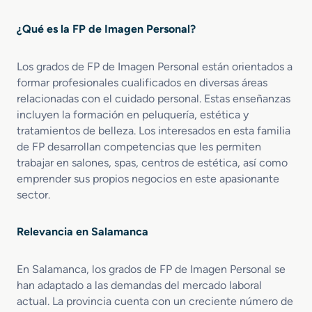
o
I
e
n
¿Qué es la FP de Imagen Personal?
n
t
E
e
Los grados de FP de Imagen Personal están orientados a
s
g
formar profesionales cualificados en diversas áreas
t
r
é
a
relacionadas con el cuidado personal. Estas enseñanzas
t
l
incluyen la formación en peluquería, estética y
i
y
tratamientos de belleza. Los interesados en esta familia
c
B
de FP desarrollan competencias que les permiten
a
i
trabajar en salones, spas, centros de estética, así como
y
e
emprender sus propios negocios en este apasionante
B
n
sector.
e
e
l
s
l
t
Relevancia en Salamanca
e
a
z
r
En Salamanca, los grados de FP de Imagen Personal se
a
han adaptado a las demandas del mercado laboral
actual. La provincia cuenta con un creciente número de