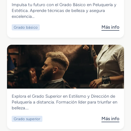
Imagen Personal
Impulsa tu futuro con el Grado Básico en Peluquería y
e
Grado Básico en Peluquería y Estética
Estética. Aprende técnicas de belleza y asegura
d
excelencia…
i
o
Más info
Grado básico
s
e
o
n
b
P
r
e
e
l
G
u
r
q
a
u
d
e
o
r
B
í
Imagen Personal
Explora el Grado Superior en Estilismo y Dirección de
á
a
Grado Superior en Estilismo y Dirección
Peluquería a distancia. Formación líder para triunfar en
s
y
de Peluquería
belleza….
i
C
c
o
Más info
Grado superior
s
o
s
o
e
m