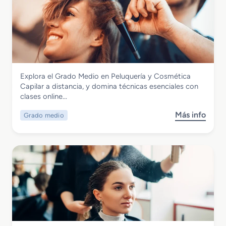
Imagen Personal
Explora el Grado Medio en Peluquería y Cosmética
Grado Medio en Peluquería y Cosmética
Capilar a distancia, y domina técnicas esenciales con
Capilar
clases online…
Más info
Grado medio
s
o
b
r
e
G
r
a
d
o
M