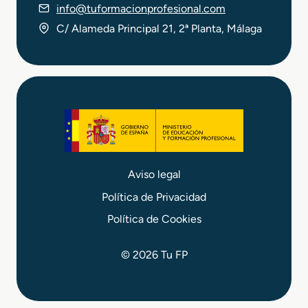
info@tuformacionprofesional.com
o
I
e
n
C/ Alameda Principal 21, 2ª Planta, Málaga
n
t
E
e
s
g
t
r
é
a
t
l
i
y
c
B
a
i
y
e
Aviso legal
B
n
Política de Privacidad
e
e
l
s
Política de Cookies
l
t
e
a
© 2026 Tu FP
z
r
a