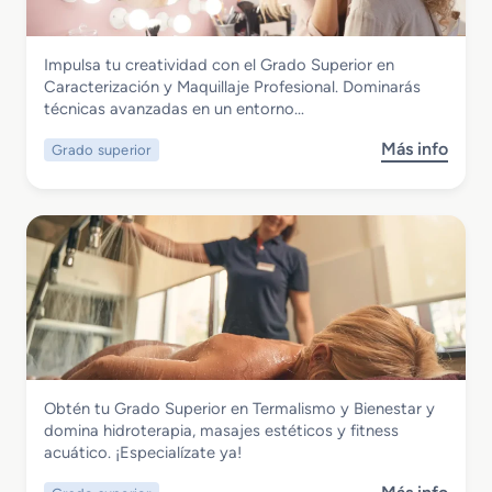
i
o
l
S
i
Imagen Personal
Impulsa tu creatividad con el Grado Superior en
u
s
Grado Superior en Caracterización y
Caracterización y Maquillaje Profesional. Dominarás
p
m
Maquillaje Profesional
técnicas avanzadas en un entorno…
e
o
r
y
Más info
Grado superior
s
i
D
o
o
i
b
r
r
r
e
e
e
n
c
G
A
c
r
s
i
a
e
ó
d
s
n
o
o
d
S
r
e
Imagen Personal
Obtén tu Grado Superior en Termalismo y Bienestar y
u
í
P
Grado Superior en Termalismo y
domina hidroterapia, masajes estéticos y fitness
p
a
e
Bienestar
acuático. ¡Especialízate ya!
e
d
l
r
e
u