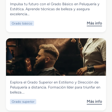
Imagen Personal
Impulsa tu futuro con el Grado Básico en Peluquería y
e
Grado Básico en Peluquería y Estética
Estética. Aprende técnicas de belleza y asegura
d
excelencia…
i
o
Más info
Grado básico
s
e
o
n
b
P
r
e
e
l
G
u
r
q
a
u
d
e
o
r
B
í
Imagen Personal
Explora el Grado Superior en Estilismo y Dirección de
á
a
Grado Superior en Estilismo y Dirección
Peluquería a distancia. Formación líder para triunfar en
s
y
de Peluquería
belleza….
i
C
c
o
Más info
Grado superior
s
o
s
o
e
m