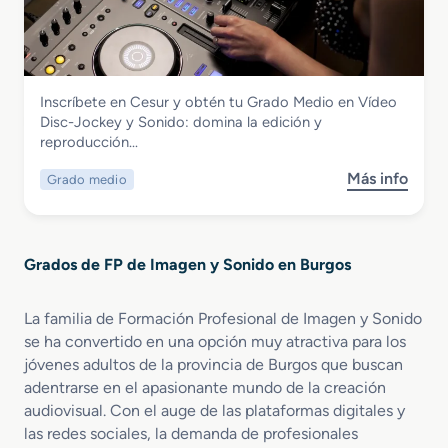
r
z
o
t
a
a
v
o
d
c
i
d
o
i
s
e
S
ó
u
I
Imagen y Sonido
Inscríbete en Cesur y obtén tu Grado Medio en Vídeo
u
n
a
m
Grado Medio en Vídeo Disc-Jockey y
Disc-Jockey y Sonido: domina la edición y
p
A
l
a
Sonido
reproducción…
e
u
e
g
r
d
s
e
Más info
Grado medio
s
i
i
y
n
o
o
o
E
b
r
d
s
r
e
e
p
Grados de FP de Imagen y Sonido en Burgos
e
n
s
e
G
R
c
c
r
e
r
La familia de Formación Profesional de Imagen y Sonido
t
a
a
i
á
se ha convertido en una opción muy atractiva para los
d
l
p
c
jóvenes adultos de la provincia de Burgos que buscan
o
i
c
u
adentrarse en el apasionante mundo de la creación
M
z
i
l
audiovisual. Con el auge de las plataformas digitales y
e
a
o
o
las redes sociales, la demanda de profesionales
d
c
n
s