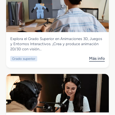
Imagen y Sonido
Explora el Grado Superior en Animaciones 3D, Juegos
Grado Superior en Animaciones 3D,
y Entornos Interactivos. ¡Crea y produce animación
Juegos y Entornos Interactivos
2D/3D con visión…
Más info
Grado superior
s
o
b
r
e
G
r
a
d
o
S