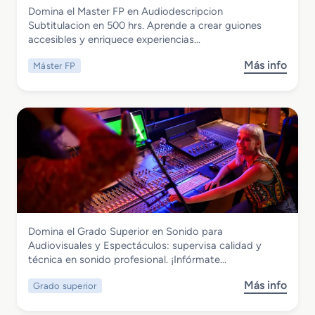
Imagen y Sonido
Domina el Master FP en Audiodescripcion
u
Master FP en Audiodescripcion
Subtitulacion en 500 hrs. Aprende a crear guiones
p
Subtitulacion
accesibles y enriquece experiencias…
e
r
Más info
Máster FP
s
i
o
o
b
r
r
e
e
n
M
A
a
n
s
i
t
m
e
a
r
c
Imagen y Sonido
Domina el Grado Superior en Sonido para
F
i
Grado Superior en Sonido para
Audiovisuales y Espectáculos: supervisa calidad y
P
o
Audiovisuales y Espectáculos
técnica en sonido profesional. ¡Infórmate…
e
n
n
e
Más info
Grado superior
s
A
s
o
u
3