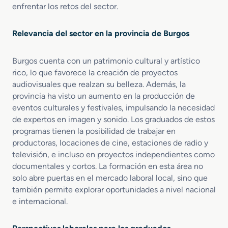
S
s
enfrentar los retos del sector.
o
u
n
a
Relevancia del sector en la provincia de Burgos
i
l
d
e
o
s
Burgos cuenta con un patrimonio cultural y artístico
y
rico, lo que favorece la creación de proyectos
E
audiovisuales que realzan su belleza. Además, la
s
provincia ha visto un aumento en la producción de
p
eventos culturales y festivales, impulsando la necesidad
e
de expertos en imagen y sonido. Los graduados de estos
c
programas tienen la posibilidad de trabajar en
t
productoras, locaciones de cine, estaciones de radio y
á
c
televisión, e incluso en proyectos independientes como
u
documentales y cortos. La formación en esta área no
l
solo abre puertas en el mercado laboral local, sino que
o
también permite explorar oportunidades a nivel nacional
s
e internacional.