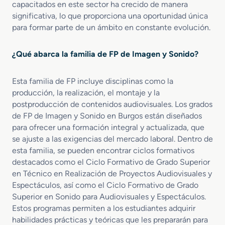
capacitados en este sector ha crecido de manera
i
i
S
significativa, lo que proporciona una oportunidad única
o
ó
u
para formar parte de un ámbito en constante evolución.
e
n
b
n
d
t
V
e
i
¿Qué abarca la familia de FP de Imagen y Sonido?
í
P
t
d
r
u
e
Esta familia de FP incluye disciplinas como la
o
l
o
y
producción, la realización, el montaje y la
a
D
e
c
postproducción de contenidos audiovisuales. Los grados
i
c
i
de FP de Imagen y Sonido en Burgos están diseñados
s
t
o
para ofrecer una formación integral y actualizada, que
c
o
n
se ajuste a las exigencias del mercado laboral. Dentro de
-
s
esta familia, se pueden encontrar ciclos formativos
J
A
destacados como el Ciclo Formativo de Grado Superior
o
u
en Técnico en Realización de Proyectos Audiovisuales y
c
d
Espectáculos, así como el Ciclo Formativo de Grado
k
i
e
Superior en Sonido para Audiovisuales y Espectáculos.
o
y
v
Estos programas permiten a los estudiantes adquirir
y
i
habilidades prácticas y teóricas que les prepararán para