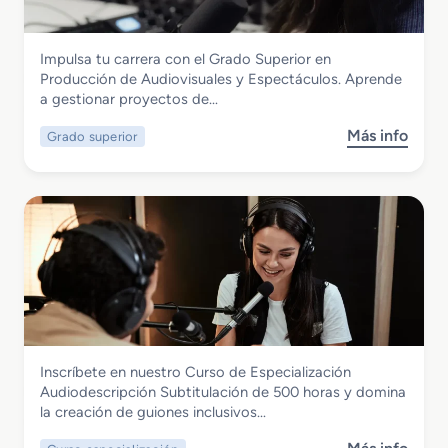
i
l
r
o
d
a
a
S
o
c
c
Imagen y Sonido
Impulsa tu carrera con el Grado Superior en
u
p
i
t
Grado Superior en Producción de
Producción de Audiovisuales y Espectáculos. Aprende
p
a
o
i
Audiovisuales y Espectáculos
a gestionar proyectos de…
e
r
n
v
r
a
o
Más info
Grado superior
s
i
A
s
o
o
u
b
r
d
r
e
i
e
n
o
G
I
v
r
l
i
a
u
s
d
m
u
o
i
a
S
n
l
Imagen y Sonido
Inscríbete en nuestro Curso de Especialización
u
a
e
Curso de Especialización
Audiodescripción Subtitulación de 500 horas y domina
p
c
s
Audiodescripcion Subtitulacion
la creación de guiones inclusivos…
e
i
y
r
ó
E