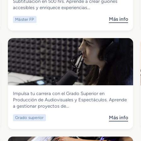
Master FP en Audiodescripcion
Subtitulacion en 500 hrs. Aprende a crear guiones
Subtitulacion
accesibles y enriquece experiencias…
Más info
Máster FP
s
o
b
r
e
M
a
s
t
e
r
Imagen y Sonido
Impulsa tu carrera con el Grado Superior en
F
Grado Superior en Producción de
Producción de Audiovisuales y Espectáculos. Aprende
P
Audiovisuales y Espectáculos
a gestionar proyectos de…
e
n
Más info
Grado superior
s
A
o
u
b
d
r
i