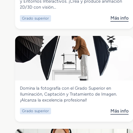
Grado Superior en Animaciones 3D,
y Entornos Interactivos. ¡Crea y produce animación
Juegos y Entornos Interactivos
2D/3D con visión…
Más info
Grado superior
s
o
b
r
e
G
r
a
d
o
S
Imagen y Sonido
Domina la fotografía con el Grado Superior en
u
Grado Superior en Iluminación,
Iluminación, Captación y Tratamiento de Imagen.
p
Captación y Tratamiento de Imagen
¡Alcanza la excelencia profesional!
e
r
Más info
Grado superior
s
i
o
o
b
r
r
e