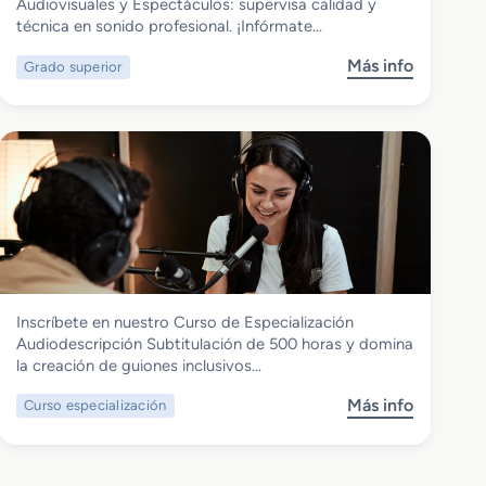
Grado Superior en Sonido para
Audiovisuales y Espectáculos: supervisa calidad y
Audiovisuales y Espectáculos
técnica en sonido profesional. ¡Infórmate…
Más info
Grado superior
s
o
b
r
e
G
r
a
d
o
S
Imagen y Sonido
Inscríbete en nuestro Curso de Especialización
u
Curso de Especialización
Audiodescripción Subtitulación de 500 horas y domina
p
Audiodescripcion Subtitulacion
la creación de guiones inclusivos…
e
r
Más info
Curso especialización
s
i
o
o
b
r
r
e