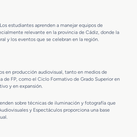
ó
l
n
e
A
s
u
y
 Los estudiantes aprenden a manejar equipos de
d
E
ecialmente relevante en la provincia de Cádiz, donde la
i
s
al y los eventos que se celebran en la región.
o
p
d
e
e
c
s
t
c
á
tos en producción audiovisual, tanto en medios de
r
c
ia de FP, como el Ciclo Formativo de Grado Superior en
i
u
ivo y en expansión.
p
l
c
o
i
s
renden sobre técnicas de iluminación y fotografía que
o
Audiovisuales y Espectáculos proporciona una base
n
ual.
S
u
b