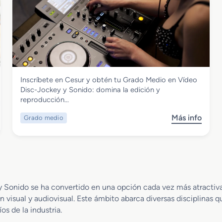
e
o
G
d
r
e
a
s
d
c
o
r
S
i
Imagen y Sonido
Inscríbete en Cesur y obtén tu Grado Medio en Vídeo
u
p
Grado Medio en Vídeo Disc-Jockey y
Disc-Jockey y Sonido: domina la edición y
p
c
Sonido
reproducción…
e
i
r
o
Más info
Grado medio
s
i
n
o
o
S
b
r
u
r
e
b
e
n
t
G
P
i
r
r
y Sonido se ha convertido en una opción cada vez más atractiva
t
a
o
u
isual y audiovisual. Este ámbito abarca diversas disciplinas qu
d
d
l
os de la industria.
o
u
a