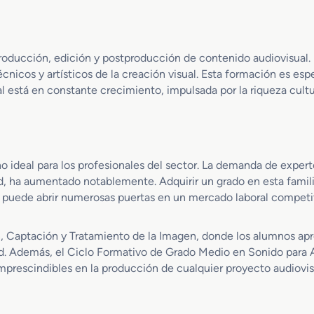
M
c
c
e
c
i
d
i
o
i
ó
n
roducción, edición y postproducción de contenido audiovisual.
o
n
nicos y artísticos de la creación visual. Esta formación es esp
e
d
l está en constante crecimiento, impulsada por la riqueza cultur
n
e
V
A
í
u
d
d
e
i
no ideal para los profesionales del sector. La demanda de exper
o
o
d, ha aumentado notablemente. Adquirir un grado en esta famil
D
v
 puede abrir numerosas puertas en un mercado laboral competit
i
i
s
s
c
u
ón, Captación y Tratamiento de la Imagen, donde los alumnos ap
-
a
ad. Además, el Ciclo Formativo de Grado Medio en Sonido para 
J
l
imprescindibles en la producción de cualquier proyecto audiovis
o
e
c
s
k
y