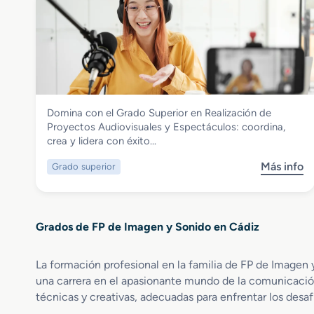
e
n
G
A
r
n
a
i
d
m
o
a
S
c
Imagen y Sonido
Domina con el Grado Superior en Realización de
u
i
Grado Superior en Realización de
Proyectos Audiovisuales y Espectáculos: coordina,
p
o
Proyectos Audiovisuales y Espectáculos
crea y lidera con éxito…
e
n
r
e
Más info
Grado superior
s
i
s
o
o
3
b
r
D
r
e
,
Grados de FP de Imagen y Sonido en Cádiz
e
n
J
G
I
u
r
l
La formación profesional en la familia de FP de Imagen 
e
a
u
g
una carrera en el apasionante mundo de la comunicación v
d
m
o
técnicas y creativas, adecuadas para enfrentar los desafí
o
i
s