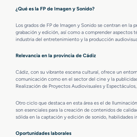
S
n
y
¿Qué es la FP de Imagen y Sonido?
u
a
E
p
c
n
e
i
t
Los grados de FP de Imagen y Sonido se centran en la p
r
ó
o
grabación y edición, así como a comprender aspectos téc
i
n
r
industria del entretenimiento y la producción audiovisua
o
,
n
r
C
o
e
a
Relevancia en la provincia de Cádiz
s
n
p
I
R
t
n
Cádiz, con su vibrante escena cultural, ofrece un entor
e
a
t
comunicación como en el sector del cine y la publicida
a
c
e
Realización de Proyectos Audiovisuales y Espectáculos,
l
i
r
i
ó
a
z
n
c
Otro ciclo que destaca en esta área es el de Iluminaci
a
y
t
son esenciales para la creación de contenidos de calid
c
T
i
sólida en la captación y edición de sonido, habilidades 
i
r
v
ó
a
o
n
t
s
Oportunidades laborales