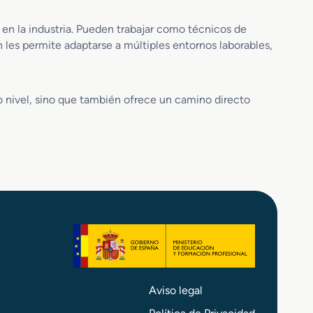
t
i
en la industria. Pueden trabajar como técnicos de
t
 les permite adaptarse a múltiples entornos laborables,
u
l
a
c
o nivel, sino que también ofrece un camino directo
i
o
n
Aviso legal