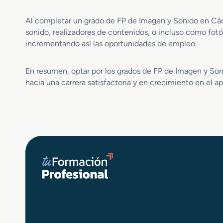
d
a
e
m
Al completar un grado de FP de Imagen y Sonido en Cádiz
P
i
sonido, realizadores de contenidos, o incluso como fotó
r
e
o
incrementando así las oportunidades de empleo.
n
y
t
e
o
En resumen, optar por los grados de FP de Imagen y Son
c
d
hacia una carrera satisfactoria y en crecimiento en el 
t
e
o
I
s
m
A
a
u
g
d
e
i
n
o
v
i
s
u
a
l