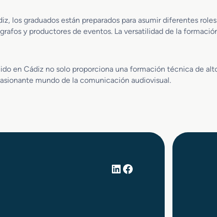
e
E
y
s
, los graduados están preparados para asumir diferentes roles 
y
p
grafos y productores de eventos. La versatilidad de la formación
S
e
o
c
n
t
i
á
ido en Cádiz no solo proporciona una formación técnica de alt
d
c
apasionante mundo de la comunicación audiovisual.
o
u
l
o
s
LinkedIn
Facebook