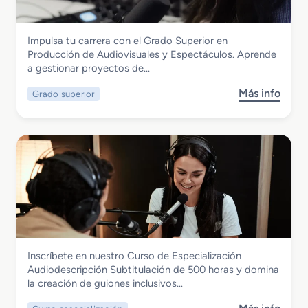
i
l
r
o
d
a
a
S
o
c
c
Imagen y Sonido
Impulsa tu carrera con el Grado Superior en
u
p
i
t
Grado Superior en Producción de
Producción de Audiovisuales y Espectáculos. Aprende
p
a
o
i
Audiovisuales y Espectáculos
a gestionar proyectos de…
e
r
n
v
r
a
o
Más info
Grado superior
s
i
A
s
o
o
u
b
r
d
r
e
i
e
n
o
G
I
v
r
l
i
a
u
s
d
m
u
o
i
a
S
n
l
Imagen y Sonido
Inscríbete en nuestro Curso de Especialización
u
a
e
Curso de Especialización
Audiodescripción Subtitulación de 500 horas y domina
p
c
s
Audiodescripcion Subtitulacion
la creación de guiones inclusivos…
e
i
y
r
ó
E