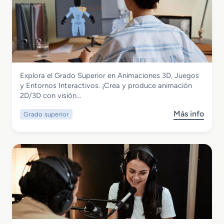
Imagen y Sonido
Explora el Grado Superior en Animaciones 3D, Juegos
Grado Superior en Animaciones 3D,
y Entornos Interactivos. ¡Crea y produce animación
Juegos y Entornos Interactivos
2D/3D con visión…
Más info
Grado superior
s
o
b
r
e
G
r
a
d
o
S