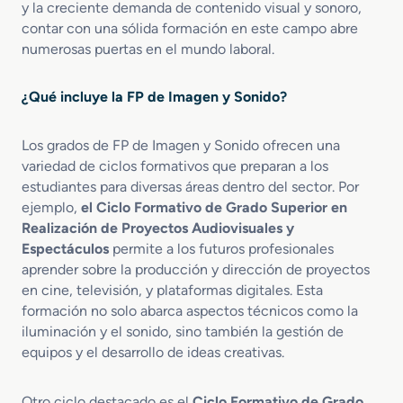
y la creciente demanda de contenido visual y sonoro,
i
i
S
contar con una sólida formación en este campo abre
o
ó
u
numerosas puertas en el mundo laboral.
e
n
b
n
d
t
V
e
i
¿Qué incluye la FP de Imagen y Sonido?
í
P
t
d
r
u
e
Los grados de FP de Imagen y Sonido ofrecen una
o
l
o
y
variedad de ciclos formativos que preparan a los
a
D
e
c
estudiantes para diversas áreas dentro del sector. Por
i
c
i
ejemplo,
el Ciclo Formativo de Grado Superior en
s
t
o
Realización de Proyectos Audiovisuales y
c
o
n
Espectáculos
permite a los futuros profesionales
-
s
aprender sobre la producción y dirección de proyectos
J
A
en cine, televisión, y plataformas digitales. Esta
o
u
formación no solo abarca aspectos técnicos como la
c
d
iluminación y el sonido, sino también la gestión de
k
i
e
equipos y el desarrollo de ideas creativas.
o
y
v
y
i
Otro ciclo destacado es el
Ciclo Formativo de Grado