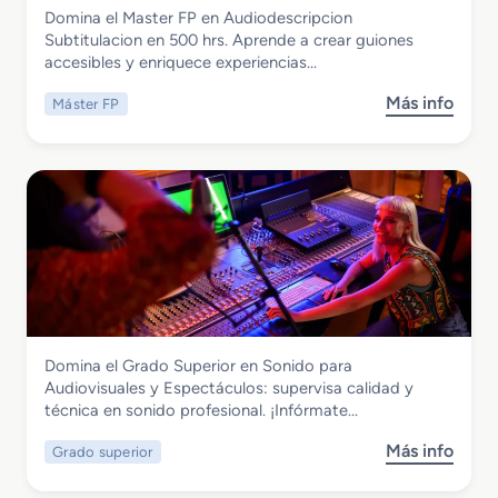
Imagen y Sonido
Domina el Master FP en Audiodescripcion
u
Master FP en Audiodescripcion
Subtitulacion en 500 hrs. Aprende a crear guiones
p
Subtitulacion
accesibles y enriquece experiencias…
e
r
Más info
Máster FP
s
i
o
o
b
r
r
e
e
n
M
A
a
n
s
i
t
m
e
a
r
c
Imagen y Sonido
Domina el Grado Superior en Sonido para
F
i
Grado Superior en Sonido para
Audiovisuales y Espectáculos: supervisa calidad y
P
o
Audiovisuales y Espectáculos
técnica en sonido profesional. ¡Infórmate…
e
n
n
e
Más info
Grado superior
s
A
s
o
u
3