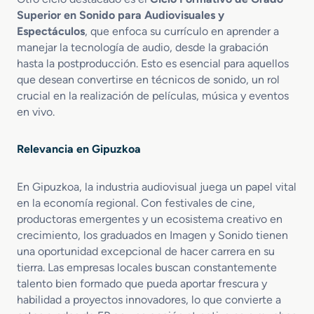
S
s
Superior en Sonido para Audiovisuales y
o
u
Espectáculos
, que enfoca su currículo en aprender a
n
a
manejar la tecnología de audio, desde la grabación
i
l
d
hasta la postproducción. Esto es esencial para aquellos
e
o
s
que desean convertirse en técnicos de sonido, un rol
y
crucial en la realización de películas, música y eventos
E
en vivo.
s
p
Relevancia en Gipuzkoa
e
c
t
En Gipuzkoa, la industria audiovisual juega un papel vital
á
en la economía regional. Con festivales de cine,
c
productoras emergentes y un ecosistema creativo en
u
crecimiento, los graduados en Imagen y Sonido tienen
l
una oportunidad excepcional de hacer carrera en su
o
tierra. Las empresas locales buscan constantemente
s
talento bien formado que pueda aportar frescura y
habilidad a proyectos innovadores, lo que convierte a