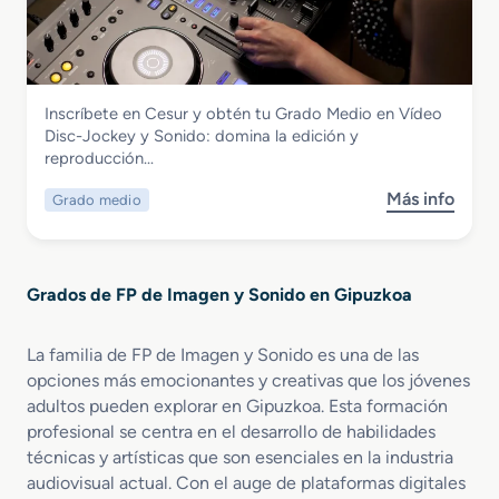
r
z
o
t
a
a
v
o
d
c
i
d
o
i
s
e
S
ó
u
I
Imagen y Sonido
Inscríbete en Cesur y obtén tu Grado Medio en Vídeo
u
n
a
m
Grado Medio en Vídeo Disc-Jockey y
Disc-Jockey y Sonido: domina la edición y
p
A
l
a
Sonido
reproducción…
e
u
e
g
r
d
s
e
Más info
Grado medio
s
i
i
y
n
o
o
o
E
b
r
d
s
r
e
e
p
Grados de FP de Imagen y Sonido en Gipuzkoa
e
n
s
e
G
R
c
c
r
e
r
La familia de FP de Imagen y Sonido es una de las
t
a
a
i
á
opciones más emocionantes y creativas que los jóvenes
d
l
p
c
adultos pueden explorar en Gipuzkoa. Esta formación
o
i
c
u
profesional se centra en el desarrollo de habilidades
M
z
i
l
técnicas y artísticas que son esenciales en la industria
e
a
o
o
audiovisual actual. Con el auge de plataformas digitales
d
c
n
s