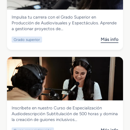
i
l
r
o
d
a
a
S
o
c
c
Imagen y Sonido
Impulsa tu carrera con el Grado Superior en
u
p
i
t
Grado Superior en Producción de
Producción de Audiovisuales y Espectáculos. Aprende
p
a
o
i
Audiovisuales y Espectáculos
a gestionar proyectos de…
e
r
n
v
r
a
o
Más info
Grado superior
s
i
A
s
o
o
u
b
r
d
r
e
i
e
n
o
G
I
v
r
l
i
a
u
s
d
m
u
o
i
a
S
n
l
Imagen y Sonido
Inscríbete en nuestro Curso de Especialización
u
a
e
Curso de Especialización
Audiodescripción Subtitulación de 500 horas y domina
p
c
s
Audiodescripcion Subtitulacion
la creación de guiones inclusivos…
e
i
y
r
ó
E