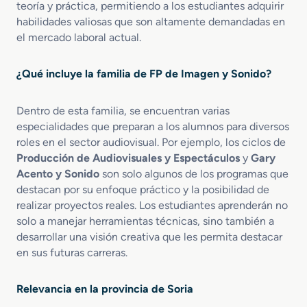
teoría y práctica, permitiendo a los estudiantes adquirir
i
i
S
habilidades valiosas que son altamente demandadas en
o
ó
u
el mercado laboral actual.
e
n
b
n
d
t
V
e
i
¿Qué incluye la familia de FP de Imagen y Sonido?
í
P
t
d
r
u
e
Dentro de esta familia, se encuentran varias
o
l
o
y
especialidades que preparan a los alumnos para diversos
a
D
e
c
roles en el sector audiovisual. Por ejemplo, los ciclos de
i
c
i
Producción de Audiovisuales y Espectáculos
y
Gary
s
t
o
Acento y Sonido
son solo algunos de los programas que
c
o
n
destacan por su enfoque práctico y la posibilidad de
-
s
realizar proyectos reales. Los estudiantes aprenderán no
J
A
solo a manejar herramientas técnicas, sino también a
o
u
desarrollar una visión creativa que les permita destacar
c
d
en sus futuras carreras.
k
i
e
o
y
v
Relevancia en la provincia de Soria
y
i