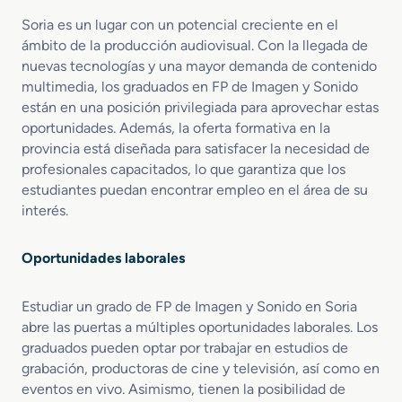
S
s
o
Soria es un lugar con un potencial creciente en el
u
n
a
ámbito de la producción audiovisual. Con la llegada de
i
l
nuevas tecnologías y una mayor demanda de contenido
d
e
multimedia, los graduados en FP de Imagen y Sonido
o
s
están en una posición privilegiada para aprovechar estas
y
oportunidades. Además, la oferta formativa en la
E
provincia está diseñada para satisfacer la necesidad de
s
profesionales capacitados, lo que garantiza que los
p
estudiantes puedan encontrar empleo en el área de su
e
interés.
c
t
á
Oportunidades laborales
c
u
Estudiar un grado de FP de Imagen y Sonido en Soria
l
abre las puertas a múltiples oportunidades laborales. Los
o
s
graduados pueden optar por trabajar en estudios de
grabación, productoras de cine y televisión, así como en
eventos en vivo. Asimismo, tienen la posibilidad de