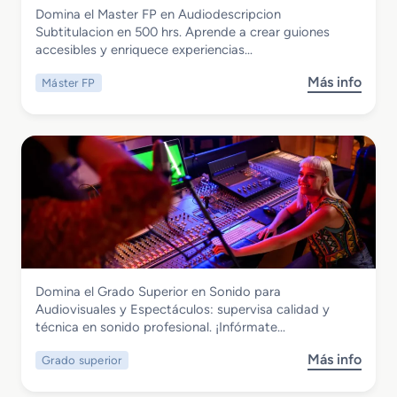
Imagen y Sonido
Domina el Master FP en Audiodescripcion
u
Master FP en Audiodescripcion
Subtitulacion en 500 hrs. Aprende a crear guiones
p
Subtitulacion
accesibles y enriquece experiencias…
e
r
Más info
Máster FP
s
i
o
o
b
r
r
e
e
n
M
A
a
n
s
i
t
m
e
a
r
c
Imagen y Sonido
Domina el Grado Superior en Sonido para
F
i
Grado Superior en Sonido para
Audiovisuales y Espectáculos: supervisa calidad y
P
o
Audiovisuales y Espectáculos
técnica en sonido profesional. ¡Infórmate…
e
n
n
e
Más info
Grado superior
s
A
s
o
u
3