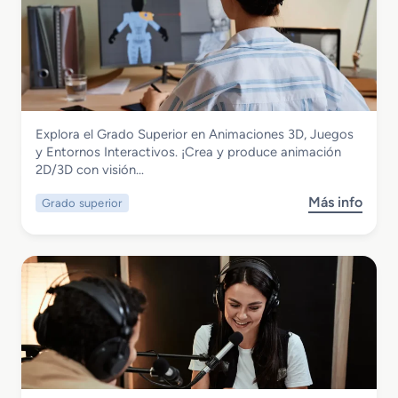
Imagen y Sonido
Explora el Grado Superior en Animaciones 3D, Juegos
Grado Superior en Animaciones 3D,
y Entornos Interactivos. ¡Crea y produce animación
Juegos y Entornos Interactivos
2D/3D con visión…
Más info
Grado superior
s
o
b
r
e
G
r
a
d
o
S