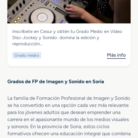
r
z
o
t
a
a
v
o
d
c
i
d
o
i
s
e
S
ó
u
I
Imagen y Sonido
Inscríbete en Cesur y obtén tu Grado Medio en Vídeo
u
n
a
m
Grado Medio en Vídeo Disc-Jockey y
Disc-Jockey y Sonido: domina la edición y
p
A
l
a
Sonido
reproducción…
e
u
e
g
r
d
s
e
Más info
Grado medio
s
i
i
y
n
o
o
o
E
b
r
d
s
r
e
e
p
Grados de FP de Imagen y Sonido en Soria
e
n
s
e
G
R
c
c
r
e
r
La familia de Formación Profesional de Imagen y Sonido
t
a
a
i
á
se ha convertido en una opción cada vez más relevante
d
l
p
c
para los jóvenes adultos que desean emprender una
o
i
c
u
carrera en el apasionante mundo de los medios visuales
M
z
i
l
y sonoros. En la provincia de Soria, estos ciclos
e
a
o
o
formativos ofrecen una educación integral que combina
d
c
n
s