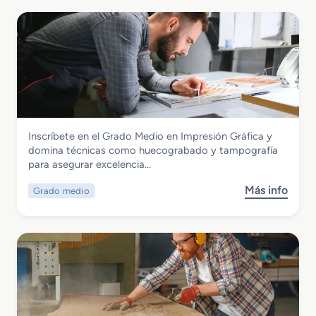
Madera, Mueble y Corcho
Inscríbete en el Grado Medio en Impresión Gráfica y
Grado Medio en Impresión Gráfica
domina técnicas como huecograbado y tampografía
para asegurar excelencia…
Más info
Grado medio
s
o
b
r
e
G
r
a
d