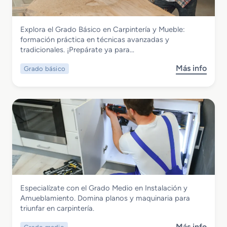
o
M
Madera, Mueble y Corcho
Explora el Grado Básico en Carpintería y Mueble:
e
Grado Básico en Carpintería y Mueble
formación práctica en técnicas avanzadas y
d
tradicionales. ¡Prepárate ya para…
i
o
Más info
Grado básico
s
e
o
n
b
I
r
m
e
p
G
r
r
e
a
s
d
i
o
ó
B
n
Madera, Mueble y Corcho
Especialízate con el Grado Medio en Instalación y
á
G
Grado Medio en Instalación y
Amueblamiento. Domina planos y maquinaria para
s
r
Amueblamiento
triunfar en carpintería.
i
á
c
f
Más info