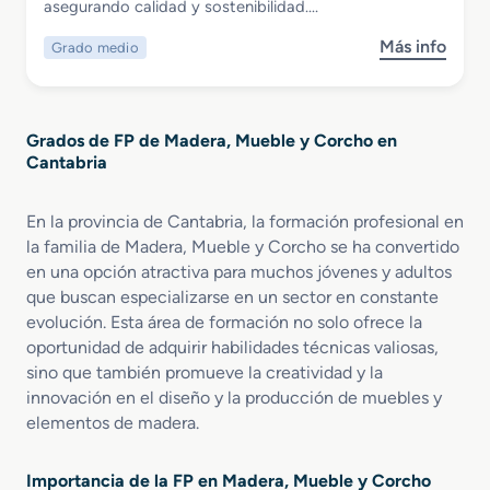
asegurando calidad y sostenibilidad….
e
r
r
a
Más info
Grado medio
s
i
n
o
o
s
b
r
f
r
e
o
Grados de FP de Madera, Mueble y Corcho en
e
n
r
Cantabria
G
D
m
r
i
a
a
s
En la provincia de Cantabria, la formación profesional en
c
d
e
i
la familia de Madera, Mueble y Corcho se ha convertido
o
ñ
ó
en una opción atractiva para muchos jóvenes y adultos
M
o
n
que buscan especializarse en un sector en constante
e
y
d
evolución. Esta área de formación no solo ofrece la
d
A
e
oportunidad de adquirir habilidades técnicas valiosas,
i
m
l
sino que también promueve la creatividad y la
o
u
a
innovación en el diseño y la producción de muebles y
e
e
M
elementos de madera.
n
b
a
C
l
d
a
a
e
Importancia de la FP en Madera, Mueble y Corcho