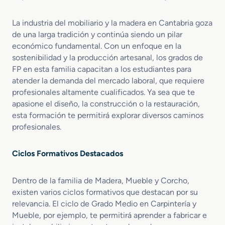
r
m
r
p
i
a
i
La industria del mobiliario y la madera en Cantabria goza
e
n
n
de una larga tradición y continúa siendo un pilar
t
t
económico fundamental. Con un enfoque en la
e
o
sostenibilidad y la producción artesanal, los grados de
r
FP en esta familia capacitan a los estudiantes para
í
atender la demanda del mercado laboral, que requiere
a
profesionales altamente cualificados. Ya sea que te
y
apasione el diseño, la construcción o la restauración,
M
esta formación te permitirá explorar diversos caminos
u
profesionales.
e
b
l
Ciclos Formativos Destacados
e
Dentro de la familia de Madera, Mueble y Corcho,
existen varios ciclos formativos que destacan por su
relevancia. El ciclo de Grado Medio en Carpintería y
Mueble, por ejemplo, te permitirá aprender a fabricar e