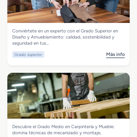
a
a
l
d
a
o
c
M
i
Madera, Mueble y Corcho
Conviértete en un experto con el Grado Superior en
e
ó
Grado Superior en Diseño y
Diseño y Amueblamiento: calidad, sostenibilidad y
d
n
Amueblamiento
seguridad en tus…
i
y
o
A
Más info
Grado superior
s
e
m
o
n
u
b
P
e
r
r
b
e
o
l
G
c
a
r
e
m
a
s
i
d
a
e
o
d
n
S
o
t
Madera, Mueble y Corcho
Descubre el Grado Medio en Carpintería y Mueble:
u
y
o
Grado Medio en Carpintería y Mueble
domina técnicas de mecanizado y montaje,
p
T