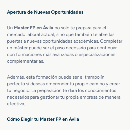
i
o
Apertura de Nuevas Oportunidades
n
S
Un
Master FP en Ávila
no solo te prepara para el
i
n
mercado laboral actual, sino que también te abre las
i
puertas a nuevas oportunidades académicas. Completar
e
un máster puede ser el paso necesario para continuar
s
con formaciones más avanzadas o especializaciones
t
complementarias.
r
o
Además, esta formación puede ser el trampolín
perfecto si deseas emprender tu propio camino y crear
tu negocio. La preparación te dará los conocimientos
necesarios para gestionar tu propia empresa de manera
efectiva.
Cómo Elegir tu Master FP en Ávila