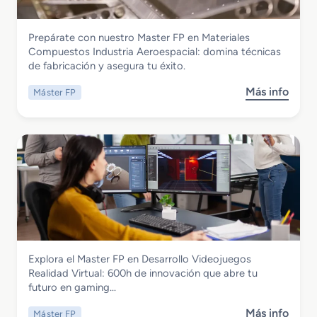
e
a
r
c
Fabricación Mecánica
Prepárate con nuestro Master FP en Materiales
F
i
Master FP en Materiales Compuestos
Compuestos Industria Aeroespacial: domina técnicas
P
ó
Industria Aeroespacial
de fabricación y asegura tu éxito.
e
n
n
d
Más info
Máster FP
s
A
e
o
u
l
b
d
M
r
i
a
e
t
n
M
o
t
a
r
e
s
i
n
t
a
i
e
E
m
r
n
i
Informática y Comunicaciones
Explora el Master FP en Desarrollo Videojuegos
F
e
e
Master FP en Desarrollo Videojuegos
Realidad Virtual: 600h de innovación que abre tu
P
r
n
Realidad Virtual
futuro en gaming…
e
g
t
n
e
o
Más info
Máster FP