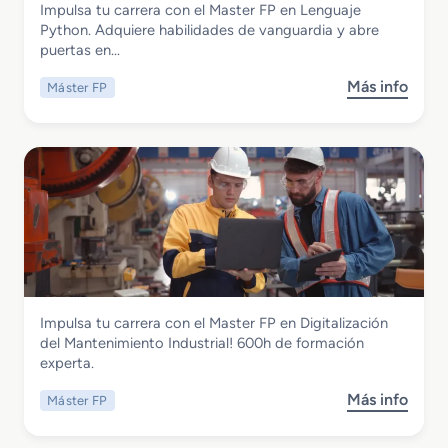
Impulsa tu carrera con el Master FP en Lenguaje
F
i
Master FP en Lenguaje Phyton
Python. Adquiere habilidades de vanguardia y abre
P
o
puertas en…
e
n
n
R
Más info
Máster FP
s
A
e
o
u
d
b
d
e
r
i
s
e
o
5
M
d
G
a
e
s
s
t
c
e
r
r
i
Instalación y Mantenimiento
Impulsa tu carrera con el Master FP en Digitalización
F
p
Master FP en Digitalización del
del Mantenimiento Industrial! 600h de formación
P
c
Mantenimiento Industrial
experta.
e
i
n
o
Más info
Máster FP
s
L
n
o
e
S