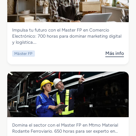
Comercio y Marketing
Impulsa tu futuro con el Master FP en Comercio
Master FP en Comercio Electronico
Electrónico: 700 horas para dominar marketing digital
y logística….
Más info
Máster FP
s
o
b
r
e
M
a
s
t
e
r
Transporte y Mantenimiento de Vehículos
Domina el sector con el Master FP en Mtmo Material
F
Master FP en Mtmo Material Rodante
Rodante Ferroviario. 650 horas para ser experto en…
P