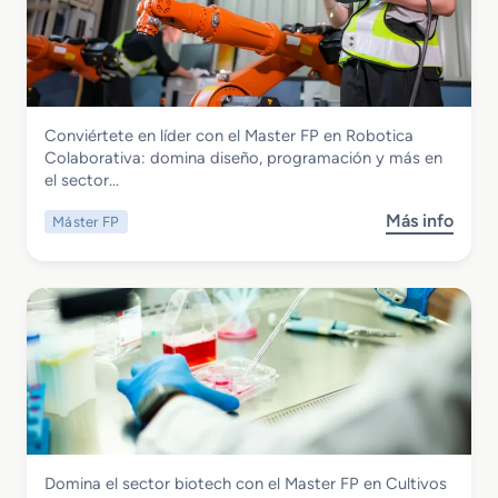
a
a
t
s
e
t
r
e
i
r
a
Electricidad y Electrónica
Conviértete en líder con el Master FP en Robotica
F
l
Master FP en Robotica Colaborativa
Colaborativa: domina diseño, programación y más en
P
R
el sector…
e
o
n
d
Más info
Máster FP
s
C
a
o
i
n
b
b
t
r
e
e
e
r
F
M
s
e
a
e
r
s
g
r
t
u
o
e
r
v
r
i
i
Química
Domina el sector biotech con el Master FP en Cultivos
F
d
a