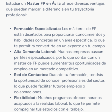
o
Estudiar un
Master FP en Ávila
ofrece diversas ventajas
p
s
que pueden marcar la diferencia en tu trayectoria
e
M
profesional:
c
a
c
r
i
k
Formación Especializada:
Los másteres de FP
o
e
están diseñados para proporcionar conocimientos y
n
t
habilidades concretas en un área específica, lo que
T
i
te permitirá convertirte en un experto en tu campo.
e
n
Alta Demanda Laboral:
Muchas empresas buscan
c
g
perfiles especializados, por lo que contar con un
n
V
i
máster de FP puede aumentar tus oportunidades de
e
c
n
empleo en un mercado competitivo.
a
t
Red de Contactos:
Durante tu formación, tendrás
P
a
la oportunidad de conocer profesionales del sector,
e
s
lo que puede facilitar futuros empleos o
r
colaboraciones.
i
Flexibilidad:
Muchos programas ofrecen horarios
t
adaptados a la realidad laboral, lo que te permite
a
compaginar tus estudios con el trabajo.
c