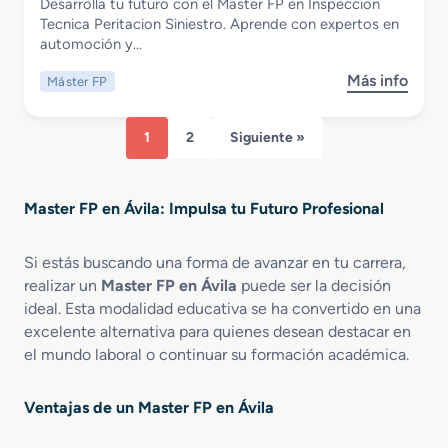
Desarrolla tu futuro con el Master FP en Inspeccion
F
a
n
Master FP en Inspeccion Tecnica
Tecnica Peritacion Siniestro. Aprende con expertos en
P
l
e
Peritacion Siniestro
automoción y…
e
i
s
n
z
P
Más info
Máster FP
s
R
a
r
o
e
c
o
b
d
i
f
1
2
Siguiente »
r
a
ó
e
e
c
n
s
M
c
F
i
Master FP en Ávila: Impulsa tu Futuro Profesional
a
i
e
o
s
o
r
n
t
n
r
Si estás buscando una forma de avanzar en tu carrera,
a
e
C
o
l
realizar un
Master FP en Ávila
puede ser la decisión
r
o
v
e
ideal. Esta modalidad educativa se ha convertido en una
F
n
i
s
excelente alternativa para quienes desean destacar en
P
t
a
el mundo laboral o continuar su formación académica.
e
e
r
n
n
i
I
i
Ventajas de un Master FP en Ávila
a
n
d
s