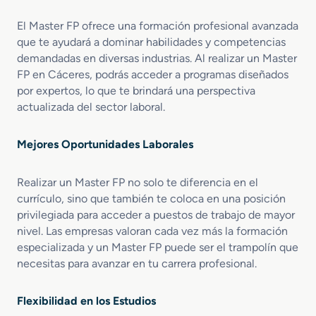
o
p
s
El Master FP ofrece una formación profesional avanzada
e
M
que te ayudará a dominar habilidades y competencias
c
a
demandadas en diversas industrias. Al realizar un Master
c
r
i
FP en Cáceres, podrás acceder a programas diseñados
k
o
e
por expertos, lo que te brindará una perspectiva
n
t
actualizada del sector laboral.
T
i
e
n
Mejores Oportunidades Laborales
c
g
n
V
i
e
Realizar un Master FP no solo te diferencia en el
c
n
currículo, sino que también te coloca en una posición
a
t
privilegiada para acceder a puestos de trabajo de mayor
P
a
nivel. Las empresas valoran cada vez más la formación
e
s
especializada y un Master FP puede ser el trampolín que
r
necesitas para avanzar en tu carrera profesional.
i
t
a
Flexibilidad en los Estudios
c