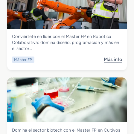
a
a
t
s
e
t
r
e
i
r
a
Electricidad y Electrónica
Conviértete en líder con el Master FP en Robotica
F
l
Master FP en Robotica Colaborativa
Colaborativa: domina diseño, programación y más en
P
R
el sector…
e
o
n
d
Más info
Máster FP
s
C
a
o
i
n
b
b
t
r
e
e
e
r
F
M
s
e
a
e
r
s
g
r
t
u
o
e
r
v
r
i
i
Química
Domina el sector biotech con el Master FP en Cultivos
F
d
a