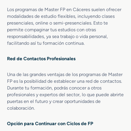
i
Los programas de Master FP en Cáceres suelen ofrecer
o
n
modalidades de estudio flexibles, incluyendo clases
S
presenciales, online o semi-presenciales. Esto te
i
permite compaginar tus estudios con otras
n
responsabilidades, ya sea trabajo o vida personal,
i
facilitando así tu formación continua.
e
s
Red de Contactos Profesionales
t
r
o
Una de las grandes ventajas de los programas de Master
FP es la posibilidad de establecer una red de contactos.
Durante tu formación, podrás conocer a otros
profesionales y expertos del sector, lo que puede abrirte
puertas en el futuro y crear oportunidades de
colaboración.
Opción para Continuar con Ciclos de FP