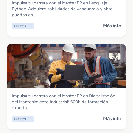
Impulsa tu carrera con el Master FP en Lenguaje
F
i
Master FP en Lenguaje Phyton
Python. Adquiere habilidades de vanguardia y abre
P
o
puertas en…
e
n
n
R
Más info
Máster FP
s
A
e
o
u
d
b
d
e
r
i
s
e
o
5
M
d
G
a
e
s
s
t
c
e
r
r
i
Instalación y Mantenimiento
Impulsa tu carrera con el Master FP en Digitalización
F
p
Master FP en Digitalización del
del Mantenimiento Industrial! 600h de formación
P
c
Mantenimiento Industrial
experta.
e
i
n
o
Más info
Máster FP
s
L
n
o
e
S