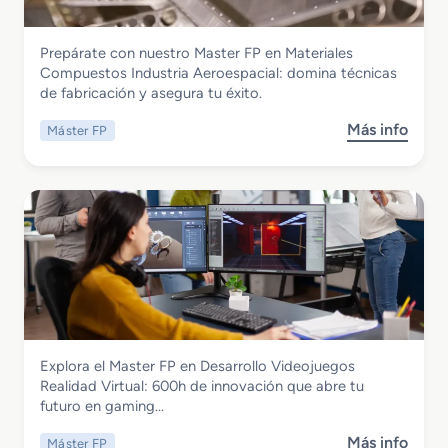
e
a
r
c
Fabricación Mecánica
Prepárate con nuestro Master FP en Materiales
F
i
Master FP en Materiales Compuestos
Compuestos Industria Aeroespacial: domina técnicas
P
ó
Industria Aeroespacial
de fabricación y asegura tu éxito.
e
n
n
d
Más info
Máster FP
s
A
e
o
u
l
b
d
M
r
i
a
e
t
n
M
o
t
a
r
e
s
i
n
t
a
i
e
E
m
r
n
i
Informática y Comunicaciones
Explora el Master FP en Desarrollo Videojuegos
F
e
e
Master FP en Desarrollo Videojuegos
Realidad Virtual: 600h de innovación que abre tu
P
r
n
Realidad Virtual
futuro en gaming…
e
g
t
n
e
o
Más info
Máster FP