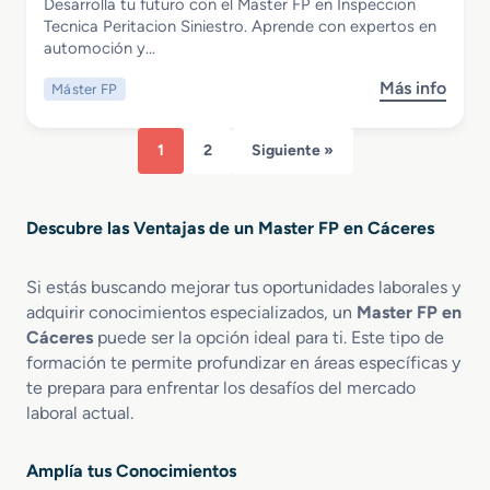
Desarrolla tu futuro con el Master FP en Inspeccion
F
a
n
Master FP en Inspeccion Tecnica
Tecnica Peritacion Siniestro. Aprende con expertos en
P
l
e
Peritacion Siniestro
automoción y…
e
i
s
n
z
P
Más info
Máster FP
s
R
a
r
o
e
c
o
b
d
i
f
1
2
Siguiente »
r
a
ó
e
e
c
n
s
M
c
F
i
Descubre las Ventajas de un Master FP en Cáceres
a
i
e
o
s
o
r
n
t
n
r
Si estás buscando mejorar tus oportunidades laborales y
a
e
C
o
l
adquirir conocimientos especializados, un
Master FP en
r
o
v
e
Cáceres
puede ser la opción ideal para ti. Este tipo de
F
n
i
s
formación te permite profundizar en áreas específicas y
P
t
a
te prepara para enfrentar los desafíos del mercado
e
e
r
laboral actual.
n
n
i
I
i
a
n
d
Amplía tus Conocimientos
s