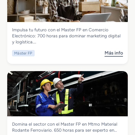
Comercio y Marketing
Impulsa tu futuro con el Master FP en Comercio
Master FP en Comercio Electronico
Electrónico: 700 horas para dominar marketing digital
y logística….
Más info
Máster FP
s
o
b
r
e
M
a
s
t
e
r
Transporte y Mantenimiento de Vehículos
Domina el sector con el Master FP en Mtmo Material
F
Master FP en Mtmo Material Rodante
Rodante Ferroviario. 650 horas para ser experto en…
P