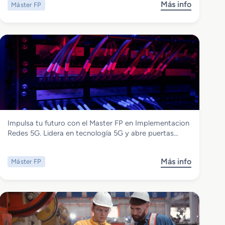
Más info
Máster FP
s
o
b
r
e
M
a
s
t
e
r
Electricidad y Electrónica
Impulsa tu futuro con el Master FP en Implementacion
F
Master FP en Implementacion Redes 5G
Redes 5G. Lidera en tecnología 5G y abre puertas…
P
e
n
Más info
Máster FP
s
C
o
i
b
b
r
e
e
r
M
s