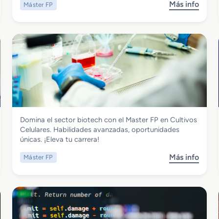
Más info
Máster FP
s
o
b
r
e
M
a
s
t
e
r
Química
Domina el sector biotech con el Master FP en Cultivos
F
Master FP en Cultivos Celulares
Celulares. Habilidades avanzadas, oportunidades
P
únicas. ¡Eleva tu carrera!
e
n
Más info
Máster FP
s
M
o
t
b
m
r
o
e
M
M
a