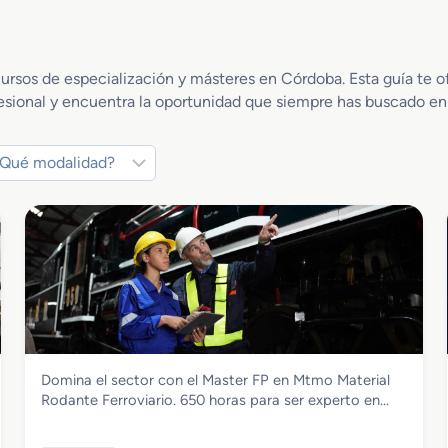
cursos de especialización y másteres en Córdoba. Esta guía te 
esional y encuentra la oportunidad que siempre has buscado en 
Transporte y Mantenimiento de Vehículos
Domina el sector con el Master FP en Mtmo Material
Master FP en Mtmo Material Rodante
Rodante Ferroviario. 650 horas para ser experto en…
Ferroviario