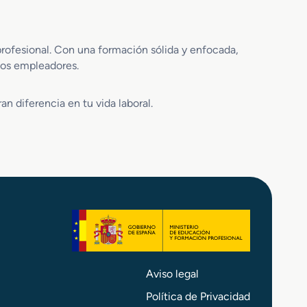
P
f
e
e
r
s
profesional. Con una formación sólida y enfocada,
i
i
 los empleadores.
t
o
a
n
c
a
 diferencia en tu vida laboral.
i
l
o
e
n
s
S
i
n
i
e
s
t
r
o
Aviso legal
Política de Privacidad