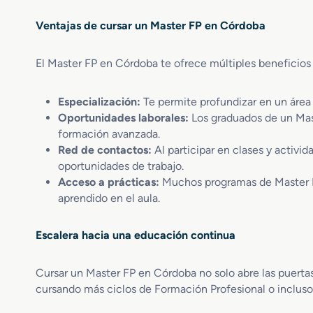
F
e
Ventajas de cursar un Master FP en Córdoba
P
n
e
t
n
o
El Master FP en Córdoba te ofrece múltiples beneficios
S
B
i
u
s
Especialización:
Te permite profundizar en un área 
s
t
c
Oportunidades laborales:
Los graduados de un Mas
e
a
formación avanzada.
m
d
Red de contactos:
Al participar en clases y activi
a
o
oportunidades de trabajo.
s
r
Acceso a prácticas:
Muchos programas de Master FP o
S
e
aprendido en el aula.
e
s
ñ
C
a
o
Escalera hacia una educación continua
l
m
i
u
Cursar un Master FP en Córdoba no solo abre las puertas
z
n
cursando más ciclos de Formación Profesional o incluso 
a
i
c
c