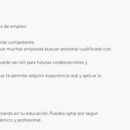
i
F
n
d
P
P
a
e
e
d
n
r
V
es de empleo:
I
s
i
n
o
r
s
l más competente.
n
t
p
a
 que muchas empresas buscan personal cualificado con
u
e
l
a
c
R
l
uede ser útil para futuras colaboraciones y
c
e
i
u
 te permite adquirir experiencia real y aplicar lo
o
n
n
i
T
o
e
n
c
e
n
s
nzando en tu educación. Puedes optar por seguir
i
P
émico y profesional.
c
r
a
o