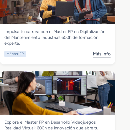
a
e
s
g
t
u
e
r
r
i
Instalación y Mantenimiento
Impulsa tu carrera con el Master FP en Digitalización
F
d
Master FP en Digitalización del
del Mantenimiento Industrial! 600h de formación
P
a
Mantenimiento Industrial
experta.
e
d
n
E
Más info
Máster FP
s
I
n
o
m
t
b
p
o
r
l
r
e
e
n
M
m
o
a
e
s
s
n
T
t
t
e
e
a
c
r
c
n
Informática y Comunicaciones
Explora el Master FP en Desarrollo Videojuegos
F
i
o
Master FP en Desarrollo Videojuegos
Realidad Virtual: 600h de innovación que abre tu
P