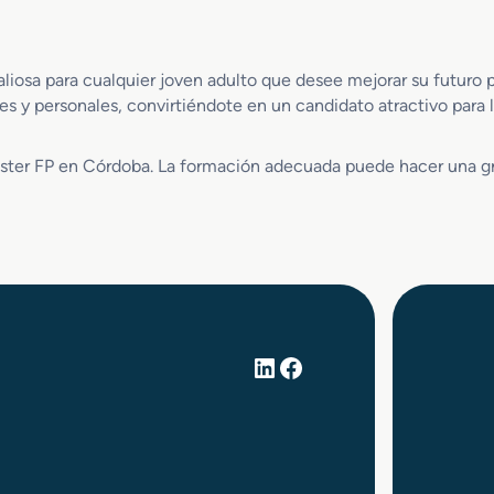
o
s
M
liosa para cualquier joven adulto que desee mejorar su futuro 
a
es y personales, convirtiéndote en un candidato atractivo para
r
k
e
ster FP en Córdoba. La formación adecuada puede hacer una gran
t
i
n
g
V
e
n
t
a
LinkedIn
Facebook
s