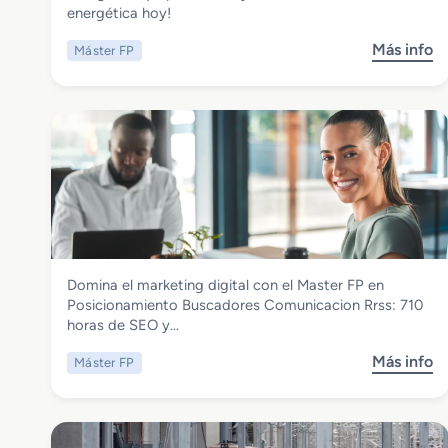
b
energética hoy!
e
o
n
r
Más info
Máster FP
s
A
a
o
u
t
b
d
i
r
i
v
e
o
a
M
d
a
e
s
s
t
c
e
r
r
i
Comercio y Marketing
Domina el marketing digital con el Master FP en
F
p
Master FP en Posicionamiento
Posicionamiento Buscadores Comunicacion Rrss: 710
P
c
Buscadores Comunicacion Rrss
horas de SEO y…
e
i
n
o
Más info
Máster FP
s
A
n
o
u
S
b
d
u
r
i
b