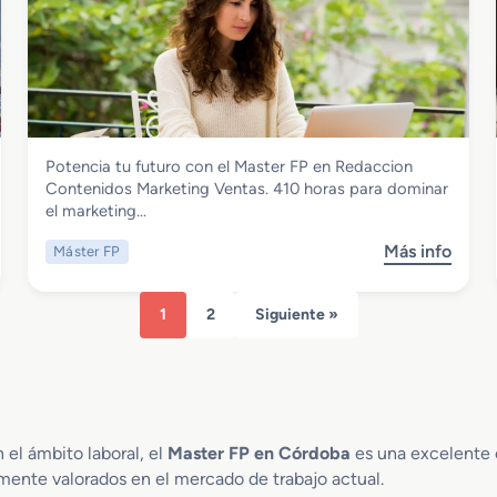
e
r
M
i
a
a
s
l
t
e
e
s
r
C
Comercio y Marketing
Potencia tu futuro con el Master FP en Redaccion
F
o
Master FP en Redaccion Contenidos
Contenidos Marketing Ventas. 410 horas para dominar
P
m
Marketing Ventas
el marketing…
e
p
n
u
Más info
Máster FP
s
F
e
o
a
s
b
b
t
1
2
Siguiente »
r
r
o
e
i
s
M
c
I
a
a
n
s
c
d
t
i
el ámbito laboral, el
Master FP en Córdoba
es una excelente o
u
e
o
s
mente valorados en el mercado de trabajo actual.
r
n