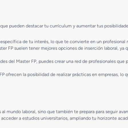
t
F
I
r
P
n
i
e
t
a
n
e
A
 que pueden destacar tu currículum y aumentar tus posibilidad
R
l
e
e
i
r
d
específica de tu interés, lo que te convierte en un profesiona
g
o
a
e
ter FP suelen tener mejores opciones de inserción laboral, ya
e
c
n
s
c
t
p
dades del Master FP, puedes crear una red de profesionales que p
i
e
a
o
c
frecen la posibilidad de realizar prácticas en empresas, lo que
n
i
C
a
o
l
n
t
e
 al mundo laboral, sino que también te prepara para seguir ava
n
acceder a estudios universitarios, ampliando tu horizonte acad
i
d