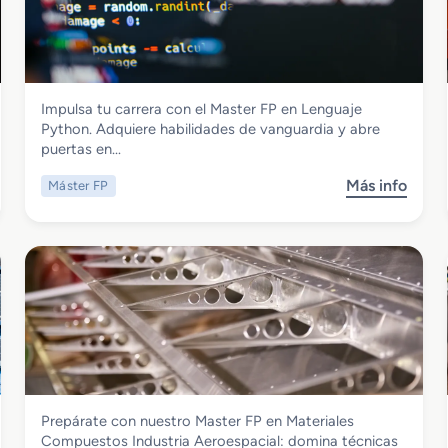
a
t
s
e
t
r
e
i
r
a
Informática y Comunicaciones
Impulsa tu carrera con el Master FP en Lenguaje
F
l
Master FP en Lenguaje Phyton
Python. Adquiere habilidades de vanguardia y abre
P
R
puertas en…
e
o
n
d
Más info
Máster FP
s
C
a
o
u
n
b
l
t
r
t
e
e
i
F
M
v
e
a
o
r
s
s
r
t
C
o
e
e
v
r
l
i
Fabricación Mecánica
Prepárate con nuestro Master FP en Materiales
F
u
a
Master FP en Materiales Compuestos
Compuestos Industria Aeroespacial: domina técnicas
P