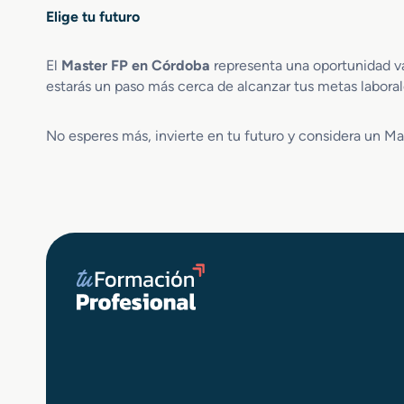
i
a
Elige tu futuro
ó
c
n
i
El
Master FP en Córdoba
representa una oportunidad va
F
o
estarás un paso más cerca de alcanzar tus metas laboral
e
n
r
R
r
r
No esperes más, invierte en tu futuro y considera un Ma
o
s
v
s
i
a
r
i
a