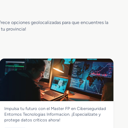
ofrece opciones geolocalizadas para que encuentres la
tu provincia!
Informática y Comunicaciones
Impulsa tu futuro con el Master FP en Ciberseguridad
Master FP en Ciberseguridad Entornos
Entornos Tecnologias Informacion. ¡Especialízate y
Tecnologias Informacion
protege datos críticos ahora!