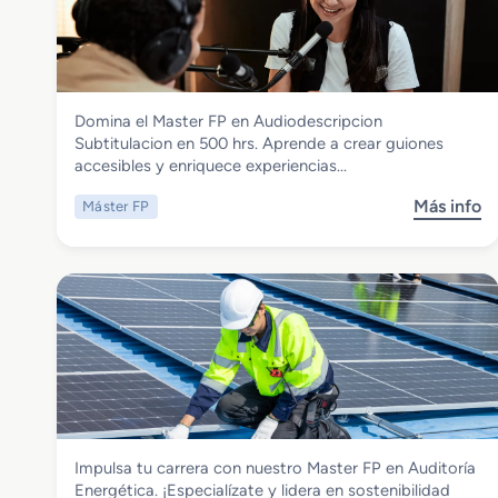
a
i
s
o
t
E
e
l
r
e
Imagen y Sonido
Domina el Master FP en Audiodescripcion
F
c
Master FP en Audiodescripcion
Subtitulacion en 500 hrs. Aprende a crear guiones
P
t
Subtitulacion
accesibles y enriquece experiencias…
e
r
n
o
Más info
Máster FP
s
R
n
o
o
i
b
b
c
r
o
o
e
t
M
i
a
c
s
a
t
C
e
o
r
l
Energía y Agua
Impulsa tu carrera con nuestro Master FP en Auditoría
F
a
Master FP en Auditoria Energetica
Energética. ¡Especialízate y lidera en sostenibilidad
P