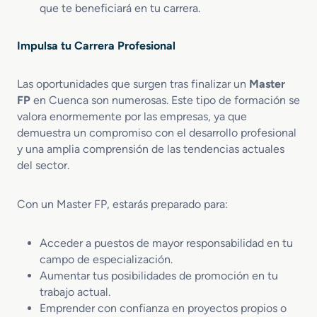
que te beneficiará en tu carrera.
i
o
n
Impulsa tu Carrera Profesional
S
i
n
Las oportunidades que surgen tras finalizar un
Master
i
FP
en Cuenca son numerosas. Este tipo de formación se
e
valora enormemente por las empresas, ya que
s
demuestra un compromiso con el desarrollo profesional
t
y una amplia comprensión de las tendencias actuales
r
del sector.
o
Con un Master FP, estarás preparado para:
Acceder a puestos de mayor responsabilidad en tu
campo de especialización.
Aumentar tus posibilidades de promoción en tu
trabajo actual.
Emprender con confianza en proyectos propios o