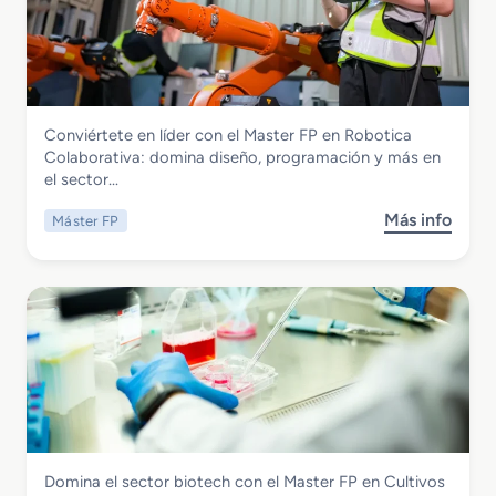
a
a
t
s
e
t
r
e
i
r
a
Electricidad y Electrónica
Conviértete en líder con el Master FP en Robotica
F
l
Master FP en Robotica Colaborativa
Colaborativa: domina diseño, programación y más en
P
R
el sector…
e
o
n
d
Más info
Máster FP
s
C
a
o
i
n
b
b
t
r
e
e
e
r
F
M
s
e
a
e
r
s
g
r
t
u
o
e
r
v
r
i
i
Química
Domina el sector biotech con el Master FP en Cultivos
F
d
a