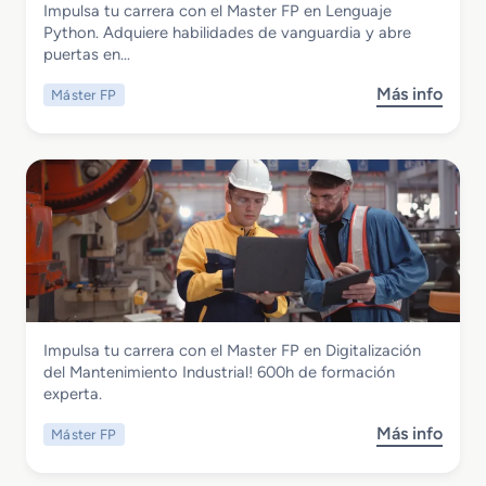
Impulsa tu carrera con el Master FP en Lenguaje
F
i
Master FP en Lenguaje Phyton
Python. Adquiere habilidades de vanguardia y abre
P
o
puertas en…
e
n
n
R
Más info
Máster FP
s
A
e
o
u
d
b
d
e
r
i
s
e
o
5
M
d
G
a
e
s
s
t
c
e
r
r
i
Instalación y Mantenimiento
Impulsa tu carrera con el Master FP en Digitalización
F
p
Master FP en Digitalización del
del Mantenimiento Industrial! 600h de formación
P
c
Mantenimiento Industrial
experta.
e
i
n
o
Más info
Máster FP
s
L
n
o
e
S