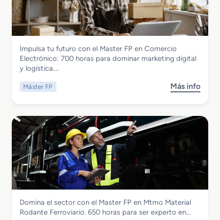
Comercio y Marketing
Impulsa tu futuro con el Master FP en Comercio
Master FP en Comercio Electronico
Electrónico: 700 horas para dominar marketing digital
y logística….
Más info
Máster FP
s
o
b
r
e
M
a
s
t
e
r
Transporte y Mantenimiento de Vehículos
Domina el sector con el Master FP en Mtmo Material
F
Master FP en Mtmo Material Rodante
Rodante Ferroviario. 650 horas para ser experto en…
P