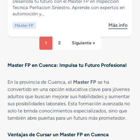
Desarrolla tu futuro con el Master FP en Inspeccion
F
a
n
Master FP en Inspeccion Tecnica
Tecnica Peritacion Siniestro. Aprende con expertos en
P
l
e
Peritacion Siniestro
automoción y…
e
i
s
n
z
P
Más info
Máster FP
s
R
a
r
o
e
c
o
b
d
i
f
1
2
Siguiente »
r
a
ó
e
e
c
n
s
M
c
F
i
Master FP en Cuenca: Impulsa tu Futuro Profesional
a
i
e
o
s
o
r
n
t
n
r
En la provincia de Cuenca, el
Master FP
se ha
a
e
C
o
l
convertido en una opción educativa clave para jóvenes
r
o
v
e
adultos que buscan mejorar sus habilidades y aumentar
F
n
i
s
sus posibilidades laborales. Esta formación avanzada no
P
t
a
solo te brinda conocimientos especializados, sino que
e
e
r
también abre puertas para un futuro más prometedor.
n
n
i
I
i
a
n
d
Ventajas de Cursar un Master FP en Cuenca
s