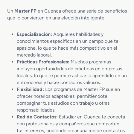
o
p
s
Un
Master FP
en Cuenca ofrece una serie de beneficios
e
M
que lo convierten en una elección inteligente:
c
a
c
r
i
k
Especialización:
Adquieres habilidades y
o
e
conocimientos específicos en un campo que te
n
t
apasione, lo que te hace más competitivo en el
T
i
mercado laboral.
e
n
Prácticas Profesionales:
Muchos programas
c
g
incluyen oportunidades de prácticas en empresas
n
V
i
locales, lo que te permite aplicar lo aprendido en un
e
c
n
entorno real y hacer contactos valiosos.
a
t
Flexibilidad:
Los programas de Master FP suelen
P
a
ofrecer horarios adaptables, permitiéndote
e
s
compaginar tus estudios con trabajo u otras
r
responsabilidades.
i
Red de Contactos:
Estudiar en Cuenca te conecta
t
con profesionales y compañeros que comparten
a
tus intereses, pudiendo crear una red de contactos
c