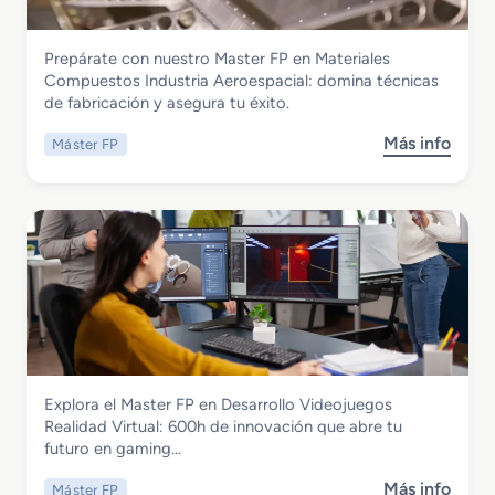
e
a
r
c
Fabricación Mecánica
Prepárate con nuestro Master FP en Materiales
F
i
Master FP en Materiales Compuestos
Compuestos Industria Aeroespacial: domina técnicas
P
ó
Industria Aeroespacial
de fabricación y asegura tu éxito.
e
n
n
d
Más info
Máster FP
s
A
e
o
u
l
b
d
M
r
i
a
e
t
n
M
o
t
a
r
e
s
i
n
t
a
i
e
E
m
r
n
i
Informática y Comunicaciones
Explora el Master FP en Desarrollo Videojuegos
F
e
e
Master FP en Desarrollo Videojuegos
Realidad Virtual: 600h de innovación que abre tu
P
r
n
Realidad Virtual
futuro en gaming…
e
g
t
n
e
o
Más info
Máster FP