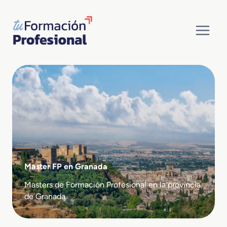
Saltar
al
contenido
Master FP en Granada
Masters de Formación Profesional en la provincia
de Granada.