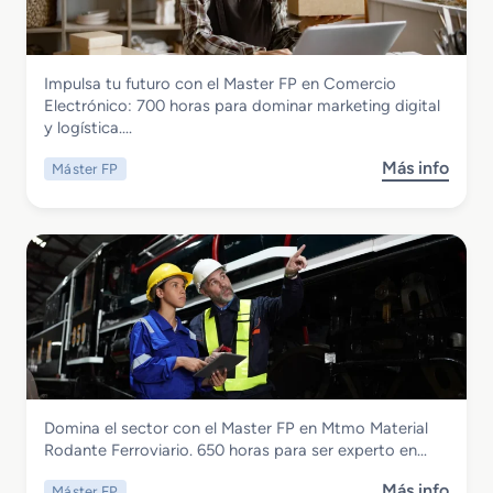
Comercio y Marketing
Impulsa tu futuro con el Master FP en Comercio
Master FP en Comercio Electronico
Electrónico: 700 horas para dominar marketing digital
y logística….
Más info
Máster FP
s
o
b
r
e
M
a
s
t
e
r
Transporte y Mantenimiento de Vehículos
Domina el sector con el Master FP en Mtmo Material
F
Master FP en Mtmo Material Rodante
Rodante Ferroviario. 650 horas para ser experto en…
P
Ferroviario
e
Más info
Máster FP