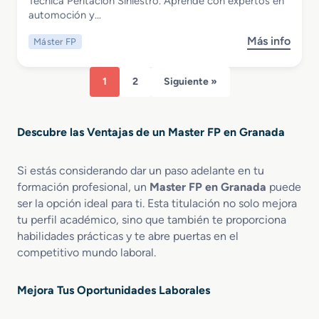
Tecnica Peritacion Siniestro. Aprende con expertos en
P
l
e
Peritacion Siniestro
automoción y…
e
i
s
n
z
P
Más info
Máster FP
s
R
a
r
o
e
c
o
b
d
i
f
1
2
Siguiente »
r
a
ó
e
e
c
n
s
M
c
F
i
Descubre las Ventajas de un Master FP en Granada
a
i
e
o
s
o
r
n
t
n
r
Si estás considerando dar un paso adelante en tu
a
e
C
o
l
formación profesional, un
Master FP en Granada
puede
r
o
v
e
ser la opción ideal para ti. Esta titulación no solo mejora
F
n
i
s
tu perfil académico, sino que también te proporciona
P
t
a
habilidades prácticas y te abre puertas en el
e
e
r
competitivo mundo laboral.
n
n
i
I
i
a
n
d
Mejora Tus Oportunidades Laborales
s
o
p
s