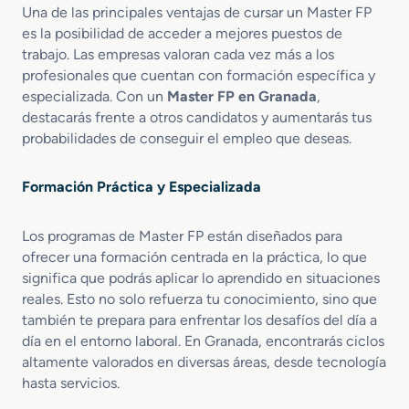
Una de las principales ventajas de cursar un Master FP
e
M
es la posibilidad de acceder a mejores puestos de
c
a
trabajo. Las empresas valoran cada vez más a los
c
r
i
profesionales que cuentan con formación específica y
k
o
e
especializada. Con un
Master FP en Granada
,
n
t
destacarás frente a otros candidatos y aumentarás tus
T
i
probabilidades de conseguir el empleo que deseas.
e
n
c
g
Formación Práctica y Especializada
n
V
i
e
c
n
Los programas de Master FP están diseñados para
a
t
ofrecer una formación centrada en la práctica, lo que
P
a
significa que podrás aplicar lo aprendido en situaciones
e
s
reales. Esto no solo refuerza tu conocimiento, sino que
r
también te prepara para enfrentar los desafíos del día a
i
día en el entorno laboral. En Granada, encontrarás ciclos
t
a
altamente valorados en diversas áreas, desde tecnología
c
hasta servicios.
i