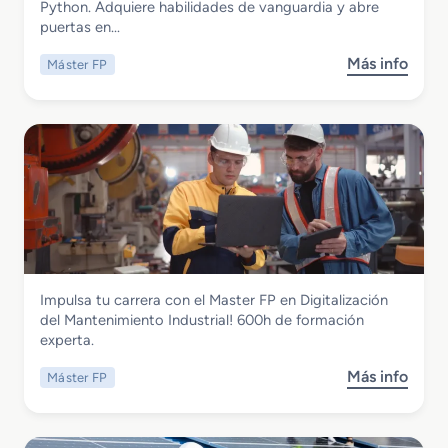
Master FP en Lenguaje Phyton
Python. Adquiere habilidades de vanguardia y abre
P
o
puertas en…
e
n
n
R
Más info
Máster FP
s
A
e
o
u
d
b
d
e
r
i
s
e
o
5
M
d
G
a
e
s
s
t
c
e
r
r
i
Instalación y Mantenimiento
Impulsa tu carrera con el Master FP en Digitalización
F
p
Master FP en Digitalización del
del Mantenimiento Industrial! 600h de formación
P
c
Mantenimiento Industrial
experta.
e
i
n
o
Más info
Máster FP
s
L
n
o
e
S
b
n
u