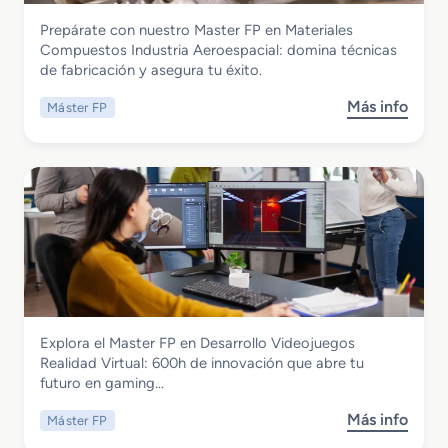
r
c
Fabricación Mecánica
Prepárate con nuestro Master FP en Materiales
F
i
Master FP en Materiales Compuestos
Compuestos Industria Aeroespacial: domina técnicas
P
ó
Industria Aeroespacial
de fabricación y asegura tu éxito.
e
n
n
d
Más info
Máster FP
s
A
e
o
u
l
b
d
M
r
i
a
e
t
n
M
o
t
a
r
e
s
i
n
t
a
i
e
E
m
r
n
i
Informática y Comunicaciones
Explora el Master FP en Desarrollo Videojuegos
F
e
e
Master FP en Desarrollo Videojuegos
Realidad Virtual: 600h de innovación que abre tu
P
r
n
Realidad Virtual
futuro en gaming…
e
g
t
n
e
o
Más info
Máster FP
s
M
t
I