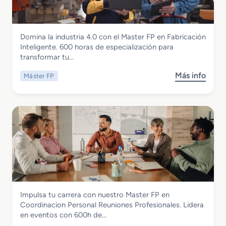
t
l
u
e
o
s
r
V
t
Instalación y Mantenimiento
Domina la industria 4.0 con el Master FP en Fabricación
F
i
r
Master FP en Fabricacion Inteligente
Inteligente. 600 horas de especialización para
P
d
i
transformar tu…
e
e
a
n
o
A
Más info
Máster FP
s
P
j
e
o
o
u
r
b
s
e
o
r
i
g
e
e
c
o
s
M
i
s
p
a
o
R
a
s
n
e
c
t
a
a
i
e
m
l
a
r
i
i
l
Hostelería y Turismo
Impulsa tu carrera con nuestro Master FP en
F
e
d
Master FP en Coordinacion Personal
Coordinacion Personal Reuniones Profesionales. Lidera
P
n
a
Reuniones Profesionales
en eventos con 600h de…
e
t
d