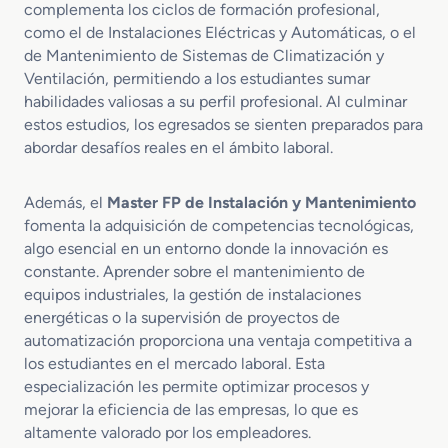
t
d
complementa los ciclos de formación profesional,
ó
a
u
como el de Instalaciones Eléctricas y Automáticas, o el
n
n
a
de Mantenimiento de Sistemas de Climatización y
d
c
l
Ventilación, permitiendo a los estudiantes sumar
e
i
habilidades valiosas a su perfil profesional. Al culminar
l
a
estos estudios, los egresados se sienten preparados para
M
a
abordar desafíos reales en el ámbito laboral.
n
t
Además, el
Master FP de Instalación y Mantenimiento
e
fomenta la adquisición de competencias tecnológicas,
n
algo esencial en un entorno donde la innovación es
i
constante. Aprender sobre el mantenimiento de
m
i
equipos industriales, la gestión de instalaciones
e
energéticas o la supervisión de proyectos de
n
automatización proporciona una ventaja competitiva a
t
los estudiantes en el mercado laboral. Esta
o
especialización les permite optimizar procesos y
I
mejorar la eficiencia de las empresas, lo que es
n
altamente valorado por los empleadores.
d