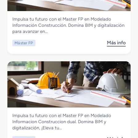
t
i
e
o
r
n
Instalación y Mantenimiento
Impulsa tu futuro con el Master FP en Modelado
F
I
Master FP en Modelado Informacion
Información Construcción. Domina BIM y digitalización
P
n
Construccion
para avanzar en…
e
t
n
e
Más info
Máster FP
s
M
l
o
o
i
b
d
g
r
e
e
e
l
n
M
a
t
a
d
e
s
o
d
t
I
u
e
n
a
r
f
l
Instalación y Mantenimiento
Impulsa tu futuro con el Master FP en Modelado
F
o
Master FP en Modelado Informacion
Informacion Construccion dual. Domina BIM y
P
r
Construccion dual
digitalización, ¡Eleva tu…
e
m
n
a