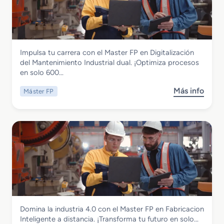
a
d
n
a
s
o
s
n
t
I
t
c
e
n
r
i
r
f
u
a
Instalación y Mantenimiento
Impulsa tu carrera con el Master FP en Digitalización
F
o
c
Master FP en Digitalización del
del Mantenimiento Industrial dual. ¡Optimiza procesos
P
r
c
Mantenimiento Industrial dual
en solo 600…
e
m
i
n
a
o
Más info
Máster FP
s
D
c
n
o
i
i
b
g
o
r
i
n
e
t
C
M
a
o
a
l
n
s
i
s
t
z
t
e
a
r
r
c
u
Instalación y Mantenimiento
Domina la industria 4.0 con el Master FP en Fabricacion
F
i
c
Master FP en Fabricacion Inteligente a
Inteligente a distancia. ¡Transforma tu futuro en solo…
P
ó
c