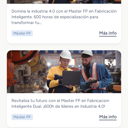
Instalación y Mantenimiento
Domina la industria 4.0 con el Master FP en Fabricación
Master FP en Fabricacion Inteligente
Inteligente. 600 horas de especialización para
transformar tu…
Más info
Máster FP
s
o
b
r
e
M
a
s
t
e
r
Instalación y Mantenimiento
Revitaliza tu futuro con el Master FP en Fabricacion
F
Master FP en Fabricacion Inteligente
Inteligente Dual. ¡600h de líderes en Industria 4.0!
P
dual
e
Más info
Máster FP
s
n
o
F