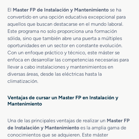
M
c
n
s
a
a
t
El
Master FP de Instalación y Mantenimiento
se ha
t
s
c
e
r
convertido en una opción educativa excepcional para
t
i
n
i
aquellos que buscan destacarse en el mundo laboral.
e
o
i
a
Este programa no solo proporciona una formación
r
n
m
l
sólida, sino que también abre una puerta a múltiples
F
I
i
a
oportunidades en un sector en constante evolución.
P
n
e
d
Con un enfoque práctico y técnico, este máster se
e
t
n
i
enfoca en desarrollar las competencias necesarias para
n
e
t
s
llevar a cabo instalaciones y mantenimientos en
D
l
o
t
i
diversas áreas, desde las eléctricas hasta la
i
I
a
g
g
n
climatización.
n
i
e
d
c
t
n
u
i
Ventajas de cursar un Master FP en Instalación y
a
t
s
a
Mantenimiento
l
e
t
i
a
r
z
d
i
Una de las principales ventajas de realizar un
Master FP
a
i
a
de Instalación y Mantenimiento
es la amplia gama de
c
s
l
conocimientos que se adquieren. Este máster
i