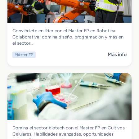
s
e
t
r
e
i
r
a
Electricidad y Electrónica
Conviértete en líder con el Master FP en Robotica
F
l
Master FP en Robotica Colaborativa
Colaborativa: domina diseño, programación y más en
P
R
el sector…
e
o
n
d
Más info
Máster FP
s
C
a
o
i
n
b
b
t
r
e
e
e
r
F
M
s
e
a
e
r
s
g
r
t
u
o
e
r
v
r
i
i
Química
Domina el sector biotech con el Master FP en Cultivos
F
d
a
Master FP en Cultivos Celulares
Celulares. Habilidades avanzadas, oportunidades
P
a
r