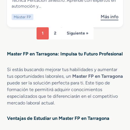
Tecnica Peritacion Siniestro. Aprende con expertos en
P
l
e
Peritacion Siniestro
automoción y…
e
i
s
n
z
P
Más info
Máster FP
s
R
a
r
o
e
c
o
b
d
i
f
1
2
Siguiente »
r
a
ó
e
e
c
n
s
M
c
F
i
Master FP en Tarragona: Impulsa tu Futuro Profesional
a
i
e
o
s
o
r
n
t
n
r
Si estás buscando mejorar tus habilidades y aumentar
a
e
C
o
l
tus oportunidades laborales, un
Master FP en Tarragona
r
o
v
e
puede ser la solución perfecta para ti. Este tipo de
F
n
i
s
formación te permitirá adquirir conocimientos
P
t
a
especializados que te diferenciarán en el competitivo
e
e
r
mercado laboral actual.
n
n
i
I
i
a
n
d
Ventajas de Estudiar un Master FP en Tarragona
s
o
p
s