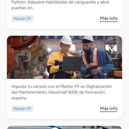
Master FP en Lenguaje Phyton
Python. Adquiere habilidades de vanguardia y abre
P
o
puertas en…
e
n
n
R
Más info
Máster FP
s
A
e
o
u
d
b
d
e
r
i
s
e
o
5
M
d
G
a
e
s
s
t
c
e
r
r
i
Instalación y Mantenimiento
Impulsa tu carrera con el Master FP en Digitalización
F
p
Master FP en Digitalización del
del Mantenimiento Industrial! 600h de formación
P
c
Mantenimiento Industrial
experta.
e
i
n
o
Más info
Máster FP
s
L
n
o
e
S
b
n
u