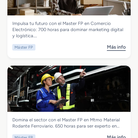
Comercio y Marketing
Impulsa tu futuro con el Master FP en Comercio
Master FP en Comercio Electronico
Electrónico: 700 horas para dominar marketing digital
y logística….
Más info
Máster FP
s
o
b
r
e
M
a
s
t
e
r
Transporte y Mantenimiento de Vehículos
Domina el sector con el Master FP en Mtmo Material
F
Master FP en Mtmo Material Rodante
Rodante Ferroviario. 650 horas para ser experto en…
P
Ferroviario
e
Más info
Máster FP