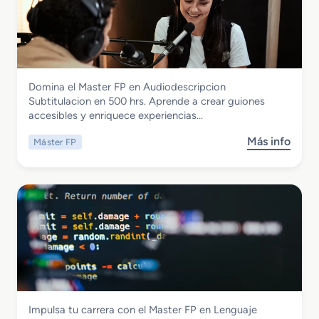
i
a
n
a
v
f
s
o
o
t
s
r
e
C
m
r
e
a
Imagen y Sonido
Domina el Master FP en Audiodescripcion
F
l
c
Master FP en Audiodescripcion
Subtitulacion en 500 hrs. Aprende a crear guiones
P
u
i
Subtitulacion
accesibles y enriquece experiencias…
e
l
o
n
a
n
Más info
Máster FP
s
I
r
o
m
e
b
p
s
r
l
e
e
M
m
a
e
s
n
t
t
e
a
r
c
Informática y Comunicaciones
Impulsa tu carrera con el Master FP en Lenguaje
F
i