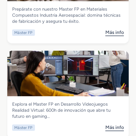
r
c
Fabricación Mecánica
Prepárate con nuestro Master FP en Materiales
F
i
Master FP en Materiales Compuestos
Compuestos Industria Aeroespacial: domina técnicas
P
ó
Industria Aeroespacial
de fabricación y asegura tu éxito.
e
n
n
d
Más info
Máster FP
s
A
e
o
u
l
b
d
M
r
i
a
e
t
n
M
o
t
a
r
e
s
i
n
t
a
i
e
E
m
r
n
i
Informática y Comunicaciones
Explora el Master FP en Desarrollo Videojuegos
F
e
e
Master FP en Desarrollo Videojuegos
Realidad Virtual: 600h de innovación que abre tu
P
r
n
Realidad Virtual
futuro en gaming…
e
g
t
n
e
o
Más info
Máster FP
s
M
t
I