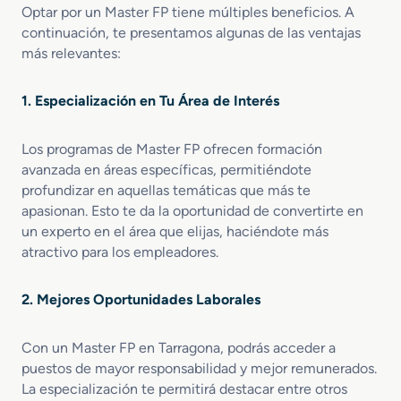
Optar por un Master FP tiene múltiples beneficios. A
e
M
continuación, te presentamos algunas de las ventajas
c
a
más relevantes:
c
r
i
k
o
e
1. Especialización en Tu Área de Interés
n
t
T
i
e
Los programas de Master FP ofrecen formación
n
c
g
avanzada en áreas específicas, permitiéndote
n
V
profundizar en aquellas temáticas que más te
i
e
apasionan. Esto te da la oportunidad de convertirte en
c
n
un experto en el área que elijas, haciéndote más
a
t
atractivo para los empleadores.
P
a
e
s
r
2. Mejores Oportunidades Laborales
i
t
Con un Master FP en Tarragona, podrás acceder a
a
puestos de mayor responsabilidad y mejor remunerados.
c
La especialización te permitirá destacar entre otros
i