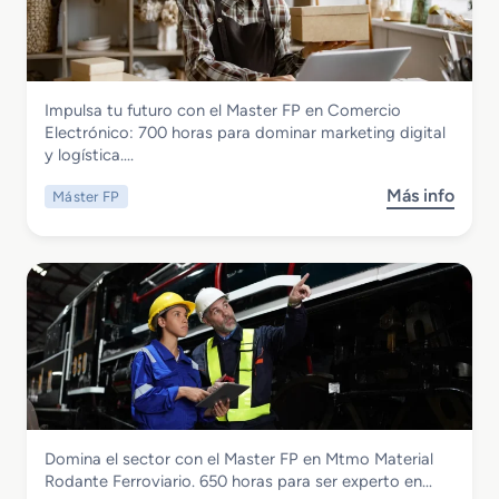
Comercio y Marketing
Impulsa tu futuro con el Master FP en Comercio
Master FP en Comercio Electronico
Electrónico: 700 horas para dominar marketing digital
y logística….
Más info
Máster FP
s
o
b
r
e
M
a
s
t
e
r
Transporte y Mantenimiento de Vehículos
Domina el sector con el Master FP en Mtmo Material
F
Master FP en Mtmo Material Rodante
Rodante Ferroviario. 650 horas para ser experto en…
P