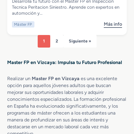
Desarrolla tu futuro con el Master FP en Inspeccion
F
a
n
Master FP en Inspeccion Tecnica
Tecnica Peritacion Siniestro. Aprende con expertos en
P
l
e
Peritacion Siniestro
automoción y…
e
i
s
n
z
P
Más info
Máster FP
s
R
a
r
o
e
c
o
b
d
i
f
1
2
Siguiente »
r
a
ó
e
e
c
n
s
M
c
F
i
Master FP en Vizcaya: Impulsa tu Futuro Profesional
a
i
e
o
s
o
r
n
t
n
r
Realizar un
Master FP en Vizcaya
es una excelente
a
e
C
o
l
opción para aquellos jóvenes adultos que buscan
r
o
v
e
mejorar sus oportunidades laborales y adquirir
F
n
i
s
conocimientos especializados. La formación profesional
P
t
a
en España ha evolucionado significativamente, y los
e
e
r
programas de máster ofrecen a los estudiantes una
n
n
i
manera de profundizar en sus áreas de interés y
I
i
a
destacarse en un mercado laboral cada vez más
n
d
competitivo.
s