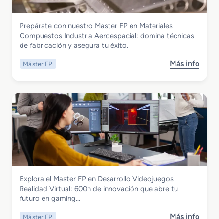
e
a
r
c
Fabricación Mecánica
Prepárate con nuestro Master FP en Materiales
F
i
Master FP en Materiales Compuestos
Compuestos Industria Aeroespacial: domina técnicas
P
ó
Industria Aeroespacial
de fabricación y asegura tu éxito.
e
n
n
d
Más info
Máster FP
s
A
e
o
u
l
b
d
M
r
i
a
e
t
n
M
o
t
a
r
e
s
i
n
t
a
i
e
E
m
r
n
i
Informática y Comunicaciones
Explora el Master FP en Desarrollo Videojuegos
F
e
e
Master FP en Desarrollo Videojuegos
Realidad Virtual: 600h de innovación que abre tu
P
r
n
Realidad Virtual
futuro en gaming…
e
g
t
n
e
o
Más info
Máster FP