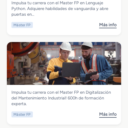
Impulsa tu carrera con el Master FP en Lenguaje
F
i
Master FP en Lenguaje Phyton
Python. Adquiere habilidades de vanguardia y abre
P
o
puertas en…
e
n
n
R
Más info
Máster FP
s
A
e
o
u
d
b
d
e
r
i
s
e
o
5
M
d
G
a
e
s
s
t
c
e
r
r
i
Instalación y Mantenimiento
Impulsa tu carrera con el Master FP en Digitalización
F
p
Master FP en Digitalización del
del Mantenimiento Industrial! 600h de formación
P
c
Mantenimiento Industrial
experta.
e
i
n
o
Más info
Máster FP
s
L
n
o
e
S