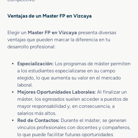
o
p
s
e
M
Ventajas de un Master FP en Vizcaya
c
a
c
r
i
Elegir un
Master FP en Vizcaya
presenta diversas
k
o
e
ventajas que pueden marcar la diferencia en tu
n
t
desarrollo profesional:
T
i
e
n
Especialización:
Los programas de máster permiten
c
g
a los estudiantes especializarse en su campo
n
V
i
elegido, lo que aumenta su valor en el mercado
e
c
n
laboral.
a
t
Mejores Oportunidades Laborales:
Al finalizar un
P
a
máster, los egresados suelen acceder a puestos de
e
s
mayor responsabilidad y, en consecuencia, a
r
salarios más altos.
i
Red de Contactos:
Durante el máster, se generan
t
vínculos profesionales con docentes y compañeros,
a
lo que puede facilitar futuras oportunidades
c