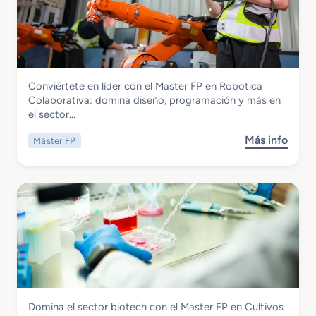
a
a
t
s
e
t
r
e
i
r
a
Electricidad y Electrónica
Conviértete en líder con el Master FP en Robotica
F
l
Master FP en Robotica Colaborativa
Colaborativa: domina diseño, programación y más en
P
R
el sector…
e
o
n
d
Más info
Máster FP
s
C
a
o
i
n
b
b
t
r
e
e
e
r
F
M
s
e
a
e
r
s
g
r
t
u
o
e
r
v
r
i
i
Química
Domina el sector biotech con el Master FP en Cultivos
F
d
a