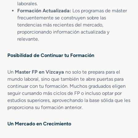
laborales.
i
o
Formación Actualizada:
Los programas de máster
n
frecuentemente se construyen sobre las
S
tendencias más recientes del mercado,
i
proporcionando información actualizada y
n
relevante.
i
e
Posibilidad de Continuar tu Formación
s
t
r
Un
Master FP en Vizcaya
no solo te prepara para el
o
mundo laboral, sino que también te abre puertas para
continuar con tu formación. Muchos graduados eligen
seguir cursando más ciclos de FP o incluso optar por
estudios superiores, aprovechando la base sólida que les
proporciona su formación anterior.
Un Mercado en Crecimiento