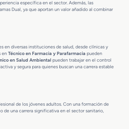
eriencia específica en el sector. Además, las
a
o
ramas Dual, ya que aportan un valor añadido al combinar
d
d
u
u
a
a
l
l
 en diversas instituciones de salud, desde clínicas y
s en
Técnico en Farmacia y Parafarmacia
pueden
nico en Salud Ambiental
pueden trabajar en el control
tractiva y segura para quienes buscan una carrera estable
fesional de los jóvenes adultos. Con una formación de
 de una carrera significativa en el sector sanitario,