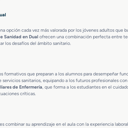
l
r
D
e
i
ual
n
a
D
g
o
una opción cada vez más valorada por los jóvenes adultos que b
n
c
ó
de Sanidad en Dual
ofrecen una combinación perfecta entre teor
u
s
r los desafíos del ámbito sanitario.
m
t
e
i
n
c
t
o
a
y
los formativos que preparan a los alumnos para desempeñar func
c
M
 servicios sanitarios, equipando a los futuros profesionales con 
i
e
liares de Enfermería
, que forma a los estudiantes en el cuidado
ó
d
tuaciones críticas.
n
i
y
c
A
i
d
n
m
a
 combinar su aprendizaje en el aula con la experiencia laboral r
i
N