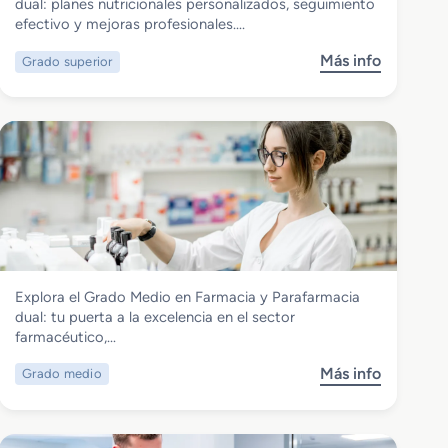
Grado Superior en Dietética dual
dual: planes nutricionales personalizados, seguimiento
efectivo y mejoras profesionales….
Más info
Grado superior
s
o
b
r
e
G
r
a
d
o
S
Sanidad
Explora el Grado Medio en Farmacia y Parafarmacia
u
Grado Medio en Farmacia y
dual: tu puerta a la excelencia en el sector
p
Parafarmacia dual
farmacéutico,…
e
r
Más info
Grado medio
s
i
o
o
b
r
r
e