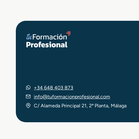
r
í
a
d
u
a
l
+34 648 403 873
info@tuformacionprofesional.com
C/ Alameda Principal 21, 2ª Planta, Málaga