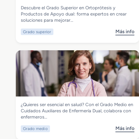
S
a
a
Sanidad
Descubre el Grado Superior en Ortoprótesis y
u
t
l
Grado Superior en Ortoprótesis y
Productos de Apoyo dual: forma expertos en crear
p
o
Productos de Apoyo dual
soluciones para mejorar…
e
r
r
i
Más info
Grado superior
s
i
o
o
o
C
b
r
l
r
e
í
e
n
n
G
R
i
r
a
c
a
d
o
d
i
y
o
o
B
S
t
i
Sanidad
¿Quieres ser esencial en salud? Con el Grado Medio en
u
e
o
Grado Medio en Cuidados Auxiliares de
Cuidados Auxiliares de Enfermería Dual, colabora con
p
r
m
Enfermería dual
enfermeros…
e
a
é
r
p
d
Más info
Grado medio
s
i
i
i
o
o