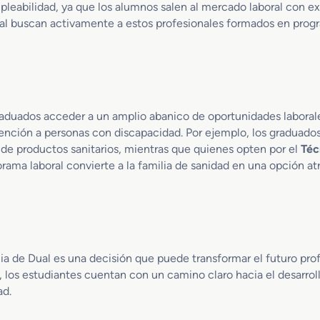
eabilidad, ya que los alumnos salen al mercado laboral con exp
n
u
Dual buscan activamente a estos profesionales formados en prog
i
c
s
l
t
e
r
a
a
r
c
d
i
u
aduados acceder a un amplio abanico de oportunidades laborales
ó
a
tención a personas con discapacidad. Por ejemplo, los graduado
n
l
de productos sanitarios, mientras que quienes opten por el
Téc
S
norama laboral convierte a la familia de sanidad en una opción a
a
n
i
t
a
r
ia de Dual es una decisión que puede transformar el futuro pro
i
, los estudiantes cuentan con un camino claro hacia el desarrollo
a
ad.
s
d