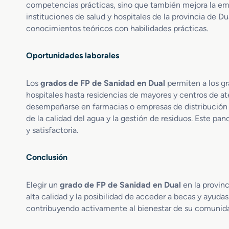
competencias prácticas, sino que también mejora la empl
o
c
s
instituciones de salud y hospitales de la provincia de 
t
A
o
conocimientos teóricos con habilidades prácticas.
u
s
x
d
Oportunidades laborales
i
e
l
A
i
p
Los
grados de FP de Sanidad en Dual
permiten a los gr
a
o
hospitales hasta residencias de mayores y centros de a
r
y
desempeñarse en farmacias o empresas de distribución 
e
o
de la calidad del agua y la gestión de residuos. Este pa
s
d
y satisfactoria.
d
u
e
a
E
l
Conclusión
n
f
Elegir un
grado de FP de Sanidad en Dual
en la provinc
e
alta calidad y la posibilidad de acceder a becas y ayudas
r
contribuyendo activamente al bienestar de su comunid
m
e