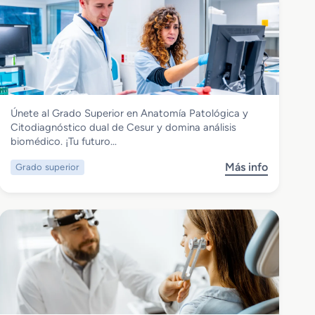
e
n
G
D
r
i
a
e
d
t
o
é
M
t
Sanidad
Únete al Grado Superior en Anatomía Patológica y
e
i
Grado Superior en Anatomía Patológica
Citodiagnóstico dual de Cesur y domina análisis
d
c
y Citodiagnóstico dual
biomédico. ¡Tu futuro…
i
a
o
d
Más info
Grado superior
s
e
u
o
n
a
b
F
l
r
a
e
r
G
m
r
a
a
c
d
i
o
a