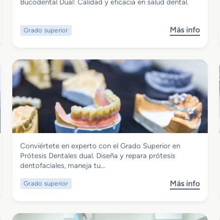
Grado Superior en Higiene Bucodental
Bucodental Dual: Calidad y eficacia en salud dental.
dual
Más info
Grado superior
s
o
b
r
e
G
r
a
d
o
S
Sanidad
Conviértete en experto con el Grado Superior en
u
Grado Superior en Prótesis Dentales
Prótesis Dentales dual. Diseña y repara prótesis
p
dual
dentofaciales, maneja tu…
e
r
Más info
Grado superior
s
i
o
o
b
r
r
e