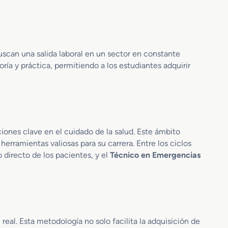
o
r
l
e
ó
n
g
A
i
u
uscan una salida laboral en un sector en constante
c
d
a
ía y práctica, permitiendo a los estudiantes adquirir
i
y
o
C
l
i
o
t
g
o
í
d
iones clave en el cuidado de la salud. Este ámbito
a
i
herramientas valiosas para su carrera. Entre los ciclos
P
a
 directo de los pacientes, y el
Técnico en Emergencias
r
g
o
n
t
ó
é
s
s
t
i
i
eal. Esta metodología no solo facilita la adquisición de
c
c