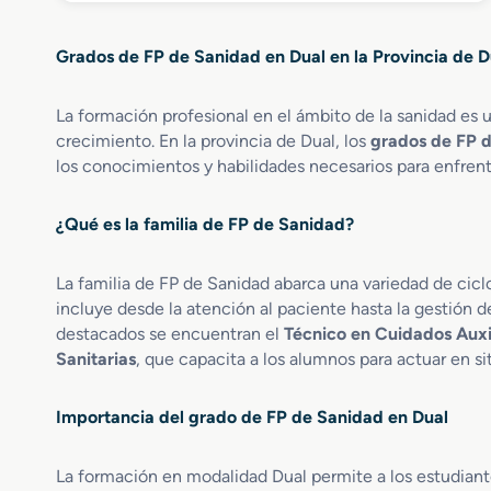
a
c
b
r
y
o
r
e
D
d
Grados de FP de Sanidad en Dual en la Provincia de D
e
n
o
u
G
O
s
a
r
r
La formación profesional en el ámbito de la sanidad es 
i
l
a
t
m
crecimiento. En la provincia de Dual, los
grados de FP 
d
o
e
los conocimientos y habilidades necesarios para enfrenta
o
p
t
M
r
r
¿Qué es la familia de FP de Sanidad?
e
ó
í
d
t
a
i
e
d
La familia de FP de Sanidad abarca una variedad de cic
o
s
u
incluye desde la atención al paciente hasta la gestión de
e
i
a
destacados se encuentran el
Técnico en Cuidados Auxi
n
s
l
Sanitarias
, que capacita a los alumnos para actuar en si
C
y
u
P
i
r
Importancia del grado de FP de Sanidad en Dual
d
o
a
d
La formación en modalidad Dual permite a los estudiantes
d
u