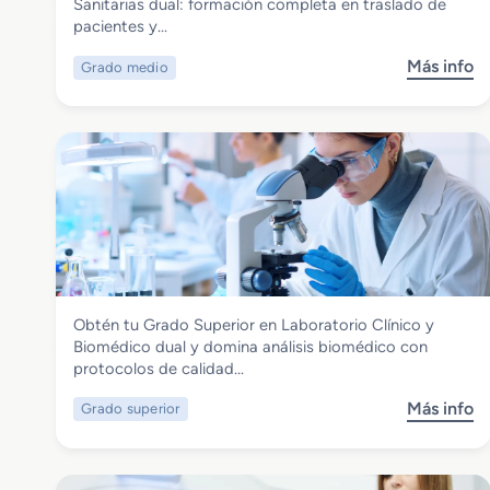
Grado Medio en Emergencias Sanitarias
Sanitarias dual: formación completa en traslado de
dual
pacientes y…
Más info
Grado medio
s
o
b
r
e
G
r
a
d
o
M
Sanidad
Obtén tu Grado Superior en Laboratorio Clínico y
e
Grado Superior en Laboratorio Clínico y
Biomédico dual y domina análisis biomédico con
d
Biomédico dual
protocolos de calidad…
i
o
Más info
Grado superior
s
e
o
n
b
E
r
m