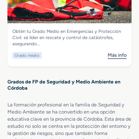
d
e
a
u
r
d
c
g
o
a
e
S
c
n
Seguridad y Medio Ambiente
Obtén tu Grado Medio en Emergencias y Protección
u
i
c
Grado Medio en Emergencias y
Civil: sé líder en rescate y control de catástrofes,
p
ó
i
Protección Civil
asegurando…
e
n
a
r
y
s
Más info
Grado medio
s
i
C
y
o
o
o
P
b
r
n
r
r
e
t
o
Grados de FP de Seguridad y Medio Ambiente en
e
n
r
t
Córdoba
G
Q
o
e
r
u
l
c
a
í
La formación profesional en la familia de Seguridad y
A
c
d
m
m
Medio Ambiente se ha convertido en una opción
i
o
i
b
ó
educativa clave en la provincia de Córdoba. Esta área de
M
c
i
n
estudio no solo se centra en la protección del entorno y
e
a
e
C
la gestión de riesgos, sino que también forma
d
y
n
i