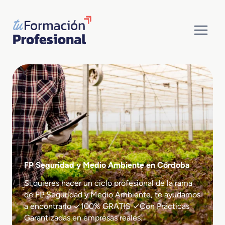
Saltar
al
contenido
FP Seguridad y Medio Ambiente en Córdoba
Si quieres hacer un ciclo profesional de la rama
de FP Seguridad y Medio Ambiente, te ayudamos
a encontrarlo ✓100% GRATIS ✓Con Prácticas
Garantizadas en empresas reales.