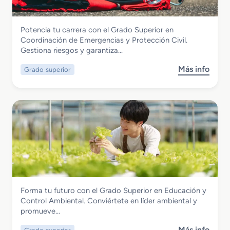
o
M
Seguridad y Medio Ambiente
Potencia tu carrera con el Grado Superior en
e
Grado Superior en Coordinación de
Coordinación de Emergencias y Protección Civil.
d
Emergencias y Protección Civil
Gestiona riesgos y garantiza…
i
o
Más info
Grado superior
s
e
o
n
b
S
r
e
e
g
G
u
r
r
a
i
d
d
o
a
S
d
Seguridad y Medio Ambiente
Forma tu futuro con el Grado Superior en Educación y
u
Grado Superior en Educación y Control
Control Ambiental. Conviértete en líder ambiental y
p
Ambiental
promueve…
e
r
Más info