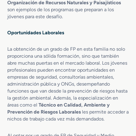
c
Organización de Recursos Naturales y Paisajísticos
c
son ejemplos de los programas que preparan a los
i
jóvenes para este desafío.
ó
n
Oportunidades Laborales
C
i
v
La obtención de un grado de FP en esta familia no solo
i
proporciona una sólida formación, sino que también
l
abre muchas puertas en el mercado laboral. Los jóvenes
profesionales pueden encontrar oportunidades en
empresas de seguridad, consultorías ambientales,
administración pública y ONGs, desempeñando
funciones que van desde la prevención de riesgos hasta
la gestión ambiental. Además, la especialización en
áreas como el
Técnico en Calidad, Ambiente y
Prevención de Riesgos Laborales
les permite acceder a
nichos de trabajo cada vez más demandados.
Al optar por un grado de FP de Seguridad y Medio