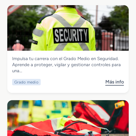
Seguridad y Medio Ambiente
Impulsa tu carrera con el Grado Medio en Seguridad.
Grado Medio en Seguridad
Aprende a proteger, vigilar y gestionar controles para
una…
Más info
Grado medio
s
o
b
r
e
G
r
a
d