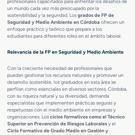
profesionales capacitados para enfrentar los desafíos de
i
S
t
v
un mundo cada vez más preocupado por la
o
a
a
i
sostenibilidad y la seguridad. Los
grados de FP de
e
l
l
l
Seguridad y Medio Ambiente en Córdoba
ofrecen un
n
u
E
enfoque práctico y teórico que prepara a los
d
m
A
estudiantes para diferentes roles en el ámbito laboral.
e
m
r
b
Relevancia de la FP en Seguridad y Medio Ambiente
g
i
e
e
n
n
Con la creciente necesidad de profesionales que
c
t
puedan gestionar los recursos naturales y promover un
i
a
desarrollo sostenible, los graduados en esta área se
a
l
perfilan como esenciales en diversos sectores. Córdoba,
s
con su riqueza natural y su diversidad, demanda
y
especialistas que implementen prácticas seguras y
P
respetuosas con el medio ambiente en empresas y
r
organizaciones. Los
ciclos formativos como el Técnico
o
Superior en Prevención de Riesgos Laborales
y el
t
e
Ciclo Formativo de Grado Medio en Gestión y