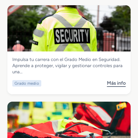
Seguridad y Medio Ambiente
Impulsa tu carrera con el Grado Medio en Seguridad.
Grado Medio en Seguridad
Aprende a proteger, vigilar y gestionar controles para
una…
Más info
Grado medio
s
o
b
r
e
G
r
a
d