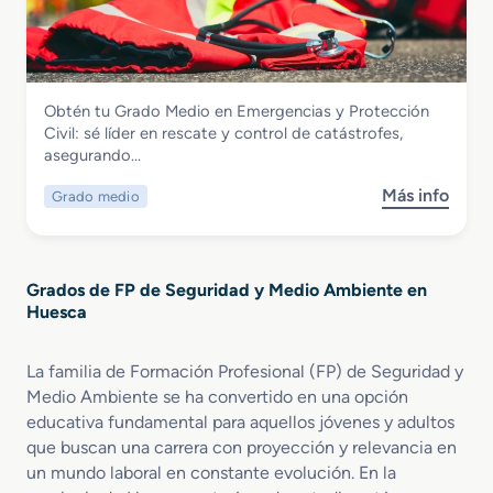
d
e
a
u
r
d
c
g
o
a
e
S
c
n
Seguridad y Medio Ambiente
Obtén tu Grado Medio en Emergencias y Protección
u
i
c
Grado Medio en Emergencias y
Civil: sé líder en rescate y control de catástrofes,
p
ó
i
Protección Civil
asegurando…
e
n
a
r
y
s
Más info
Grado medio
s
i
C
y
o
o
o
P
b
r
n
r
r
e
t
o
Grados de FP de Seguridad y Medio Ambiente en
e
n
r
t
Huesca
G
Q
o
e
r
u
l
c
a
í
La familia de Formación Profesional (FP) de Seguridad y
A
c
d
m
m
Medio Ambiente se ha convertido en una opción
i
o
i
b
ó
educativa fundamental para aquellos jóvenes y adultos
M
c
i
n
que buscan una carrera con proyección y relevancia en
e
a
e
C
un mundo laboral en constante evolución. En la
d
y
n
i