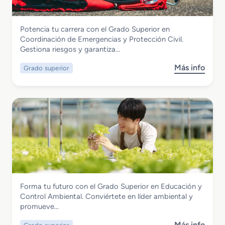
o
M
Seguridad y Medio Ambiente
Potencia tu carrera con el Grado Superior en
e
Grado Superior en Coordinación de
Coordinación de Emergencias y Protección Civil.
d
Emergencias y Protección Civil
Gestiona riesgos y garantiza…
i
o
Más info
Grado superior
s
e
o
n
b
S
r
e
e
g
G
u
r
r
a
i
d
d
o
a
S
d
Seguridad y Medio Ambiente
Forma tu futuro con el Grado Superior en Educación y
u
Grado Superior en Educación y Control
Control Ambiental. Conviértete en líder ambiental y
p
Ambiental
promueve…
e
r
Más info