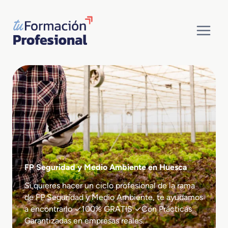
Saltar
al
contenido
FP Seguridad y Medio Ambiente en Huesca
Si quieres hacer un ciclo profesional de la rama
de FP Seguridad y Medio Ambiente, te ayudamos
a encontrarlo ✓100% GRATIS ✓Con Prácticas
Garantizadas en empresas reales.