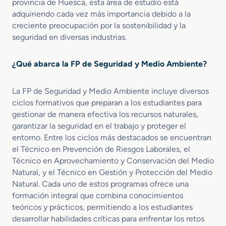
provincia de Huesca, esta área de estudio está
i
S
t
v
adquiriendo cada vez más importancia debido a la
o
a
a
i
creciente preocupación por la sostenibilidad y la
e
l
l
l
seguridad en diversas industrias.
n
u
E
d
m
A
¿Qué abarca la FP de Seguridad y Medio Ambiente?
e
m
r
b
g
La FP de Seguridad y Medio Ambiente incluye diversos
i
e
e
ciclos formativos que preparan a los estudiantes para
n
n
gestionar de manera efectiva los recursos naturales,
c
t
garantizar la seguridad en el trabajo y proteger el
i
a
entorno. Entre los ciclos más destacados se encuentran
a
l
el Técnico en Prevención de Riesgos Laborales, el
s
Técnico en Aprovechamiento y Conservación del Medio
y
Natural, y el Técnico en Gestión y Protección del Medio
P
Natural. Cada uno de estos programas ofrece una
r
formación integral que combina conocimientos
o
teóricos y prácticos, permitiendo a los estudiantes
t
e
desarrollar habilidades críticas para enfrentar los retos